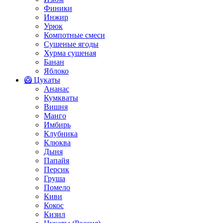
Финики
Инжир
Урюк
Компотные смеси
Сушеные ягоды
Хурма сушеная
Банан
Яблоко
🥝 Цукаты
Ананас
Кумкваты
Вишня
Манго
Имбирь
Клубника
Клюква
Дыня
Папайя
Персик
Груша
Помело
Киви
Кокос
Кизил