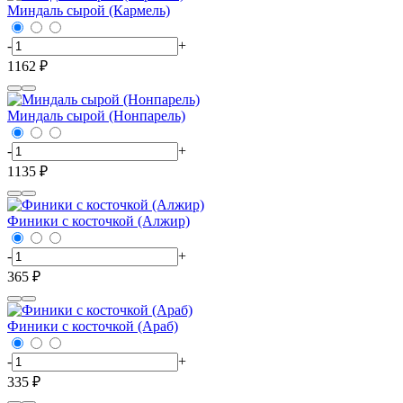
Миндаль сырой (Кармель)
-
+
1162 ₽
Миндаль сырой (Нонпарель)
-
+
1135 ₽
Финики с косточкой (Алжир)
-
+
365 ₽
Финики с косточкой (Араб)
-
+
335 ₽