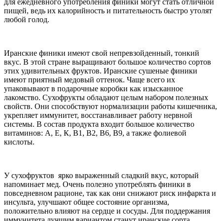
для ежедневного употребления финики могут стать отличной
пищей, ведь их калорийность и питательность быстро утолят
любой голод.
Иранские финики имеют свой непревзойденный, тонкий
вкус. В этой стране выращивают большое количество сортов
этих удивительных фруктов. Иранские сушеные финики
имеют приятный медовый оттенок. Чаще всего их
упаковывают в подарочные коробки как изысканное
лакомство. Сухофрукты обладают целым набором полезных
свойств. Они способствуют нормализации работы кишечника,
укрепляет иммунитет, восстанавливает работу нервной
системы. В состав продукта входит большое количество
витаминов: А, Е, К, В1, В2, В6, В9, а также фолиевой
кислоты.
У сухофруктов ярко выраженный сладкий вкус, который
напоминает мед. Очень полезно употреблять финики в
повседневном рационе, так как они снижают риск инфаркта и
инсульта, улучшают общее состояние организма,
положительно влияют на сердце и сосуды. Для поддержания
иммунитета лучшим вариантом станут иранские сорта.