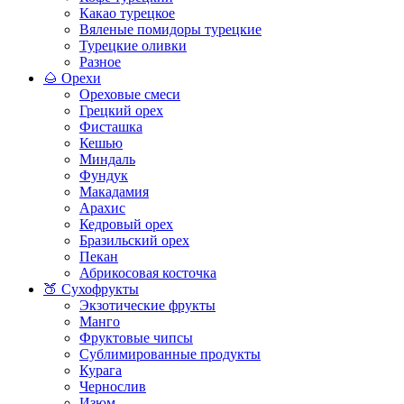
Какао турецкое
Вяленые помидоры турецкие
Турецкие оливки
Разное
🌰 Орехи
Ореховые смеси
Грецкий орех
Фисташка
Кешью
Миндаль
Фундук
Макадамия
Арахис
Кедровый орех
Бразильский орех
Пекан
Абрикосовая косточка
🍑 Сухофрукты
Экзотические фрукты
Манго
Фруктовые чипсы
Сублимированные продукты
Курага
Чернослив
Изюм