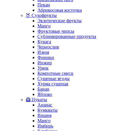
Пекан
Абрикосовая косточка
🍑 Сухофрукты
Экзотические фрукты
Манго
Фруктовые чипсы
Сублимированные продукты
Курага
Чернослив
Изюм
Финики
Инжир
Урюк
Компотные смеси
Сушеные ягоды
Хурма сушеная
Банан
Яблоко
🥝 Цукаты
Ананас
Кумкваты
Вишня
Манго
Имбирь