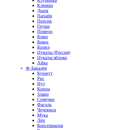
Клубника
Клюква
Дыня
Папайя
Персик
Груша
Помело
Киви
Кокос
Кизил
Цукаты (Россия)
Цукаты яблоко
Айва
🍚 Бакалея
Кунжут
Рис
Нут
Киноа
Злаки
Семечки
Фасоль
Чечевица
Мука
Лён
Консервация