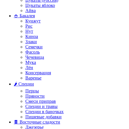
Цукаты (Россия)
Цукаты яблоко
Айва
🍚 Бакалея
Кунжут
Рис
Нут
Киноа
Злаки
Семечки
Фасоль
Чечевица
Мука
Лён
Консервация
Варенье
🌶️ Специи
Перцы
Пряности
Смеси приправ
Специи и травы
Специи в баночках
Пищевые добавки
🍫 Восточные сладости
Джезерье