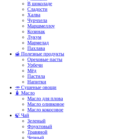
В шоколаде
Сладости
Халва
Чурчхела
Маршмеллоу
Козинак
Лукум
Мармелад
Пахлава
🍯 Полезные продукты
Ореховые пасты
Урбечи
Мёд
Пастила
Напитки
🥕 Сушеные овощи
🧴 Масло
Масло для плова
Масло оливковое
Масло кокосовое
🍃 Чай
Зеленый
Фруктовый
Травяной
Черный