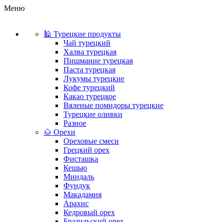
Меню
🕌 Турецкие продукты
Чай турецкий
Халва турецкая
Пишмание турецкая
Паста турецкая
Лукумы турецкие
Кофе турецкий
Какао турецкое
Вяленые помидоры турецкие
Турецкие оливки
Разное
🌰 Орехи
Ореховые смеси
Грецкий орех
Фисташка
Кешью
Миндаль
Фундук
Макадамия
Арахис
Кедровый орех
Бразильский орех