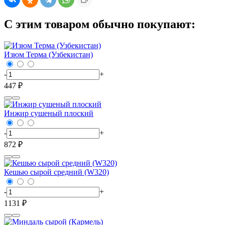
С этим товаром обычно покупают:
Изюм Терма (Узбекистан)
-
+
447 ₽
Инжир сушеный плоский
-
+
872 ₽
Кешью сырой средний (W320)
-
+
1131 ₽