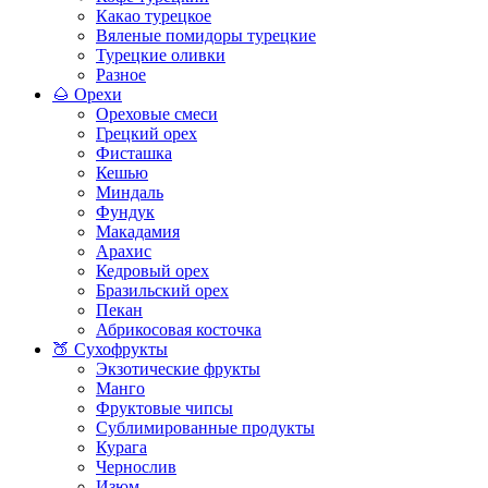
Какао турецкое
Вяленые помидоры турецкие
Турецкие оливки
Разное
🌰 Орехи
Ореховые смеси
Грецкий орех
Фисташка
Кешью
Миндаль
Фундук
Макадамия
Арахис
Кедровый орех
Бразильский орех
Пекан
Абрикосовая косточка
🍑 Сухофрукты
Экзотические фрукты
Манго
Фруктовые чипсы
Сублимированные продукты
Курага
Чернослив
Изюм