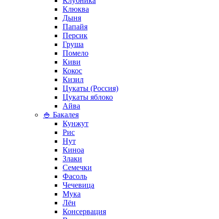
Клубника
Клюква
Дыня
Папайя
Персик
Груша
Помело
Киви
Кокос
Кизил
Цукаты (Россия)
Цукаты яблоко
Айва
🍚 Бакалея
Кунжут
Рис
Нут
Киноа
Злаки
Семечки
Фасоль
Чечевица
Мука
Лён
Консервация