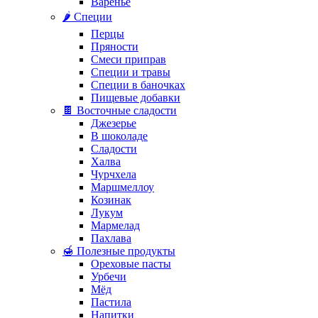
Варенье
🌶️ Специи
Перцы
Пряности
Смеси приправ
Специи и травы
Специи в баночках
Пищевые добавки
🍫 Восточные сладости
Джезерье
В шоколаде
Сладости
Халва
Чурчхела
Маршмеллоу
Козинак
Лукум
Мармелад
Пахлава
🍯 Полезные продукты
Ореховые пасты
Урбечи
Мёд
Пастила
Напитки