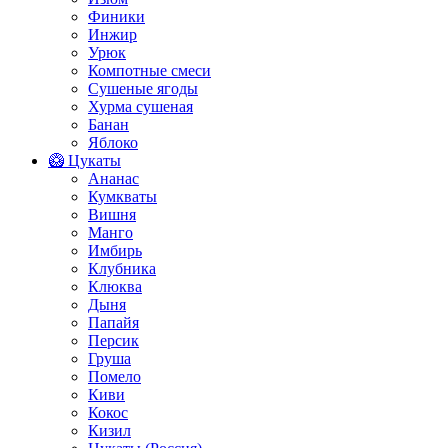
Финики
Инжир
Урюк
Компотные смеси
Сушеные ягоды
Хурма сушеная
Банан
Яблоко
🥝 Цукаты
Ананас
Кумкваты
Вишня
Манго
Имбирь
Клубника
Клюква
Дыня
Папайя
Персик
Груша
Помело
Киви
Кокос
Кизил