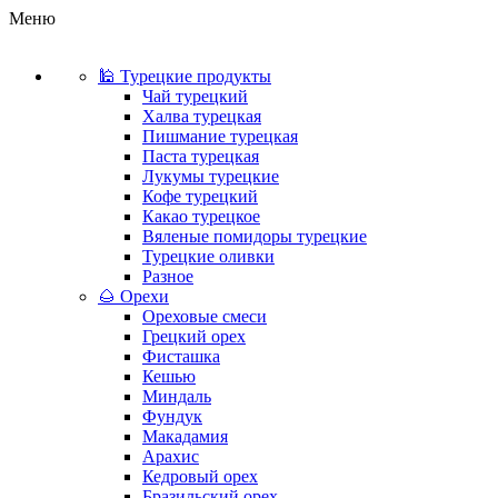
Меню
🕌 Турецкие продукты
Чай турецкий
Халва турецкая
Пишмание турецкая
Паста турецкая
Лукумы турецкие
Кофе турецкий
Какао турецкое
Вяленые помидоры турецкие
Турецкие оливки
Разное
🌰 Орехи
Ореховые смеси
Грецкий орех
Фисташка
Кешью
Миндаль
Фундук
Макадамия
Арахис
Кедровый орех
Бразильский орех