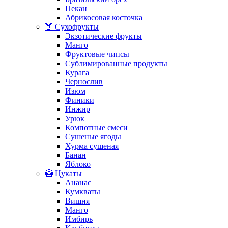
Пекан
Абрикосовая косточка
🍑 Сухофрукты
Экзотические фрукты
Манго
Фруктовые чипсы
Сублимированные продукты
Курага
Чернослив
Изюм
Финики
Инжир
Урюк
Компотные смеси
Сушеные ягоды
Хурма сушеная
Банан
Яблоко
🥝 Цукаты
Ананас
Кумкваты
Вишня
Манго
Имбирь