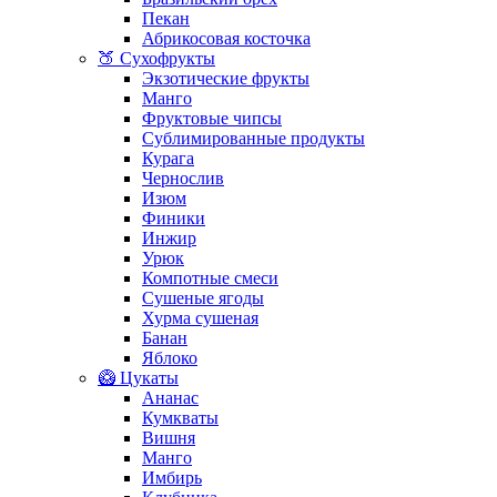
Пекан
Абрикосовая косточка
🍑 Сухофрукты
Экзотические фрукты
Манго
Фруктовые чипсы
Сублимированные продукты
Курага
Чернослив
Изюм
Финики
Инжир
Урюк
Компотные смеси
Сушеные ягоды
Хурма сушеная
Банан
Яблоко
🥝 Цукаты
Ананас
Кумкваты
Вишня
Манго
Имбирь