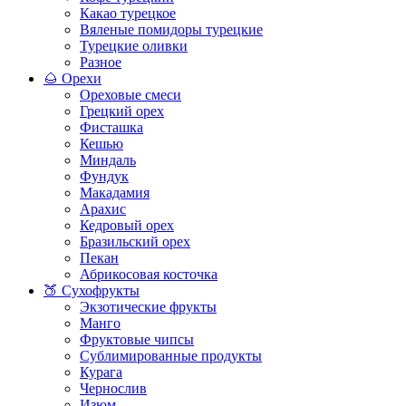
Какао турецкое
Вяленые помидоры турецкие
Турецкие оливки
Разное
🌰 Орехи
Ореховые смеси
Грецкий орех
Фисташка
Кешью
Миндаль
Фундук
Макадамия
Арахис
Кедровый орех
Бразильский орех
Пекан
Абрикосовая косточка
🍑 Сухофрукты
Экзотические фрукты
Манго
Фруктовые чипсы
Сублимированные продукты
Курага
Чернослив
Изюм