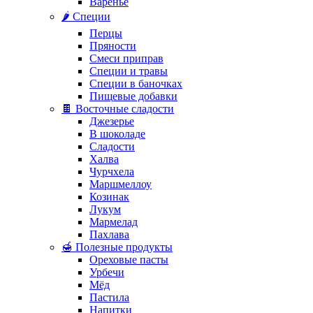
Варенье
🌶️ Специи
Перцы
Пряности
Смеси приправ
Специи и травы
Специи в баночках
Пищевые добавки
🍫 Восточные сладости
Джезерье
В шоколаде
Сладости
Халва
Чурчхела
Маршмеллоу
Козинак
Лукум
Мармелад
Пахлава
🍯 Полезные продукты
Ореховые пасты
Урбечи
Мёд
Пастила
Напитки