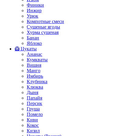
Финики
Инжир
Урюк
Компотные смеси
Сушеные ягоды
Хурма сушеная
Банан
Яблоко
🥝 Цукаты
Ананас
Кумкваты
Вишня
Манго
Имбирь
Клубника
Клюква
Дыня
Папайя
Персик
Груша
Помело
Киви
Кокос
Кизил