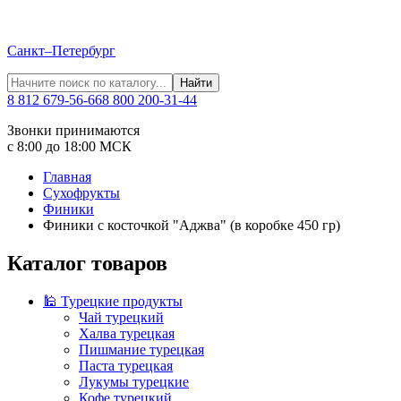
Санкт–Петербург
Найти
8 812 679-56-66
8 800 200-31-44
Звонки принимаются
с 8:00 до 18:00 МСК
Главная
Сухофрукты
Финики
Финики с косточкой "Аджва" (в коробке 450 гр)
Каталог товаров
🕌 Турецкие продукты
Чай турецкий
Халва турецкая
Пишмание турецкая
Паста турецкая
Лукумы турецкие
Кофе турецкий