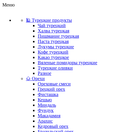
Меню
🕌 Турецкие продукты
Чай турецкий
Халва турецкая
Пишмание турецкая
Паста турецкая
Лукумы турецкие
Кофе турецкий
Какао турецкое
Вяленые помидоры турецкие
Турецкие оливки
Разное
🌰 Орехи
Ореховые смеси
Грецкий орех
Фисташка
Кешью
Миндаль
Фундук
Макадамия
Арахис
Кедровый орех
Бразильский орех