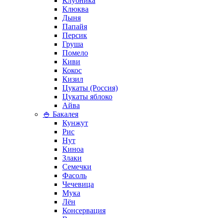
Клубника
Клюква
Дыня
Папайя
Персик
Груша
Помело
Киви
Кокос
Кизил
Цукаты (Россия)
Цукаты яблоко
Айва
🍚 Бакалея
Кунжут
Рис
Нут
Киноа
Злаки
Семечки
Фасоль
Чечевица
Мука
Лён
Консервация