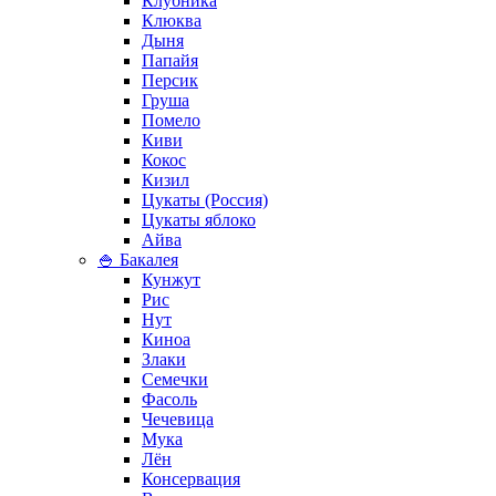
Клубника
Клюква
Дыня
Папайя
Персик
Груша
Помело
Киви
Кокос
Кизил
Цукаты (Россия)
Цукаты яблоко
Айва
🍚 Бакалея
Кунжут
Рис
Нут
Киноа
Злаки
Семечки
Фасоль
Чечевица
Мука
Лён
Консервация