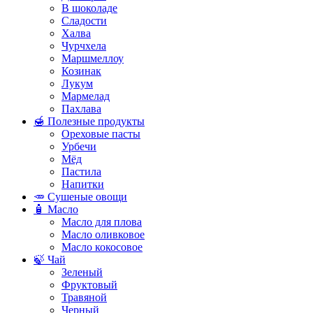
В шоколаде
Сладости
Халва
Чурчхела
Маршмеллоу
Козинак
Лукум
Мармелад
Пахлава
🍯 Полезные продукты
Ореховые пасты
Урбечи
Мёд
Пастила
Напитки
🥕 Сушеные овощи
🧴 Масло
Масло для плова
Масло оливковое
Масло кокосовое
🍃 Чай
Зеленый
Фруктовый
Травяной
Черный