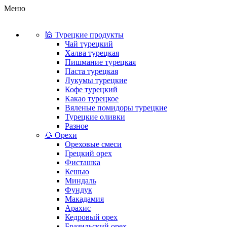
Меню
🕌 Турецкие продукты
Чай турецкий
Халва турецкая
Пишмание турецкая
Паста турецкая
Лукумы турецкие
Кофе турецкий
Какао турецкое
Вяленые помидоры турецкие
Турецкие оливки
Разное
🌰 Орехи
Ореховые смеси
Грецкий орех
Фисташка
Кешью
Миндаль
Фундук
Макадамия
Арахис
Кедровый орех
Бразильский орех