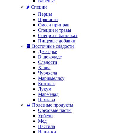
Варенье
🌶️ Специи
Перцы
Пряности
Смеси приправ
Специи и травы
Специи в баночках
Пищевые добавки
🍫 Восточные сладости
Джезерье
В шоколаде
Сладости
Халва
Чурчхела
Маршмеллоу
Козинак
Лукум
Мармелад
Пахлава
🍯 Полезные продукты
Ореховые пасты
Урбечи
Мёд
Пастила
Напитки