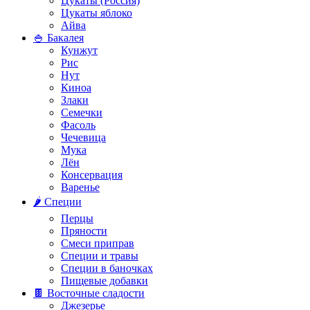
Цукаты (Россия)
Цукаты яблоко
Айва
🍚 Бакалея
Кунжут
Рис
Нут
Киноа
Злаки
Семечки
Фасоль
Чечевица
Мука
Лён
Консервация
Варенье
🌶️ Специи
Перцы
Пряности
Смеси приправ
Специи и травы
Специи в баночках
Пищевые добавки
🍫 Восточные сладости
Джезерье