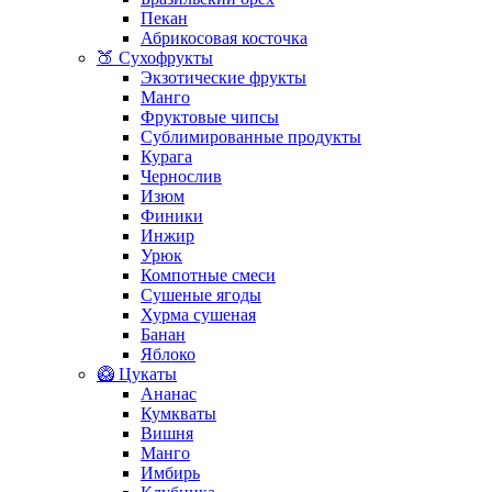
Пекан
Абрикосовая косточка
🍑 Сухофрукты
Экзотические фрукты
Манго
Фруктовые чипсы
Сублимированные продукты
Курага
Чернослив
Изюм
Финики
Инжир
Урюк
Компотные смеси
Сушеные ягоды
Хурма сушеная
Банан
Яблоко
🥝 Цукаты
Ананас
Кумкваты
Вишня
Манго
Имбирь