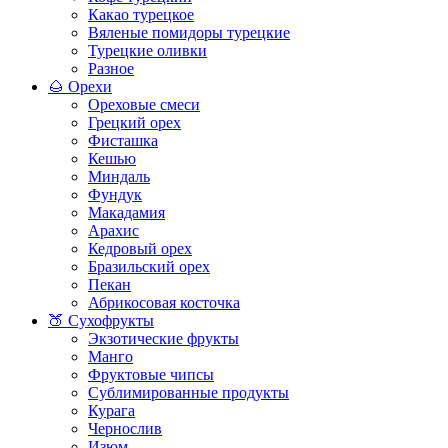
Какао турецкое
Вяленые помидоры турецкие
Турецкие оливки
Разное
🌰 Орехи
Ореховые смеси
Грецкий орех
Фисташка
Кешью
Миндаль
Фундук
Макадамия
Арахис
Кедровый орех
Бразильский орех
Пекан
Абрикосовая косточка
🍑 Сухофрукты
Экзотические фрукты
Манго
Фруктовые чипсы
Сублимированные продукты
Курага
Чернослив
Изюм