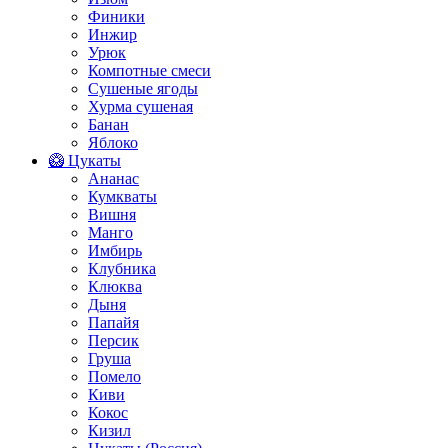
Финики
Инжир
Урюк
Компотные смеси
Сушеные ягоды
Хурма сушеная
Банан
Яблоко
🥝 Цукаты
Ананас
Кумкваты
Вишня
Манго
Имбирь
Клубника
Клюква
Дыня
Папайя
Персик
Груша
Помело
Киви
Кокос
Кизил