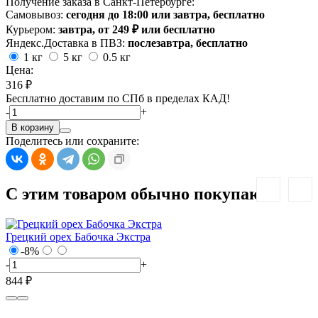
Получение заказа в Санкт-Петербурге:
Самовывоз:
сегодня до 18:00 или завтра, бесплатно
Курьером:
завтра, от 249 ₽ или бесплатно
Яндекс.Доставка в ПВЗ:
послезавтра, бесплатно
1 кг
5 кг
0.5 кг
Цена:
316 ₽
Бесплатно доставим по СПб в пределах КАД!
-
+
В корзину
Поделитесь или сохраните:
С этим товаром обычно покупают:
Грецкий орех Бабочка Экстра
К
-8%
-
+
-
844 ₽
1