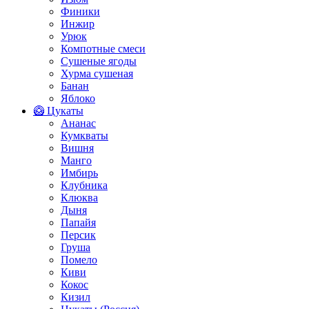
Финики
Инжир
Урюк
Компотные смеси
Сушеные ягоды
Хурма сушеная
Банан
Яблоко
🥝 Цукаты
Ананас
Кумкваты
Вишня
Манго
Имбирь
Клубника
Клюква
Дыня
Папайя
Персик
Груша
Помело
Киви
Кокос
Кизил