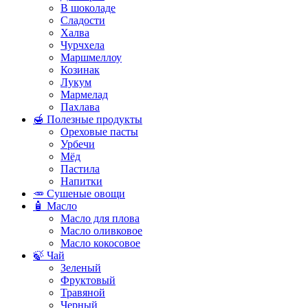
В шоколаде
Сладости
Халва
Чурчхела
Маршмеллоу
Козинак
Лукум
Мармелад
Пахлава
🍯 Полезные продукты
Ореховые пасты
Урбечи
Мёд
Пастила
Напитки
🥕 Сушеные овощи
🧴 Масло
Масло для плова
Масло оливковое
Масло кокосовое
🍃 Чай
Зеленый
Фруктовый
Травяной
Черный