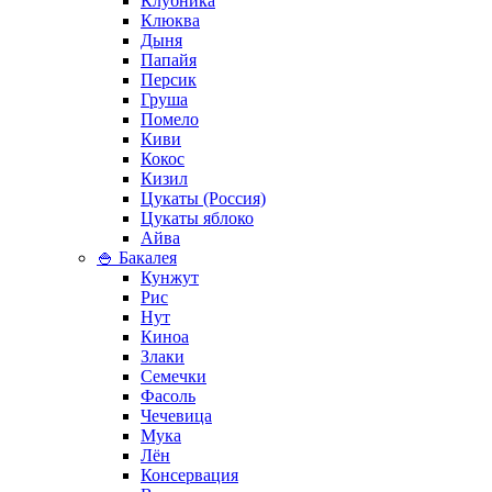
Клубника
Клюква
Дыня
Папайя
Персик
Груша
Помело
Киви
Кокос
Кизил
Цукаты (Россия)
Цукаты яблоко
Айва
🍚 Бакалея
Кунжут
Рис
Нут
Киноа
Злаки
Семечки
Фасоль
Чечевица
Мука
Лён
Консервация