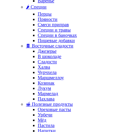
Варенье
🌶️ Специи
Перцы
Пряности
Смеси приправ
Специи и травы
Специи в баночках
Пищевые добавки
🍫 Восточные сладости
Джезерье
В шоколаде
Сладости
Халва
Чурчхела
Маршмеллоу
Козинак
Лукум
Мармелад
Пахлава
🍯 Полезные продукты
Ореховые пасты
Урбечи
Мёд
Пастила
Напитки