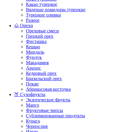
Какао турецкое
Вяленые помидоры турецкие
Турецкие оливки
Разное
🌰 Орехи
Ореховые смеси
Грецкий орех
Фисташка
Кешью
Миндаль
Фундук
Макадамия
Арахис
Кедровый орех
Бразильский орех
Пекан
Абрикосовая косточка
🍑 Сухофрукты
Экзотические фрукты
Манго
Фруктовые чипсы
Сублимированные продукты
Курага
Чернослив
Изюм