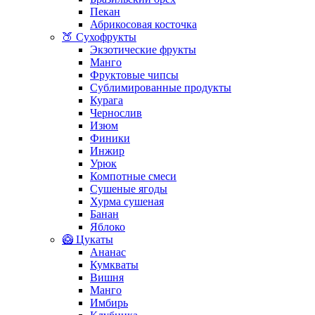
Пекан
Абрикосовая косточка
🍑 Сухофрукты
Экзотические фрукты
Манго
Фруктовые чипсы
Сублимированные продукты
Курага
Чернослив
Изюм
Финики
Инжир
Урюк
Компотные смеси
Сушеные ягоды
Хурма сушеная
Банан
Яблоко
🥝 Цукаты
Ананас
Кумкваты
Вишня
Манго
Имбирь