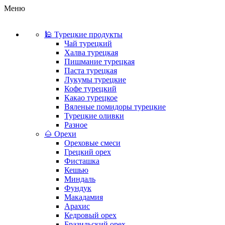
Меню
🕌 Турецкие продукты
Чай турецкий
Халва турецкая
Пишмание турецкая
Паста турецкая
Лукумы турецкие
Кофе турецкий
Какао турецкое
Вяленые помидоры турецкие
Турецкие оливки
Разное
🌰 Орехи
Ореховые смеси
Грецкий орех
Фисташка
Кешью
Миндаль
Фундук
Макадамия
Арахис
Кедровый орех
Бразильский орех