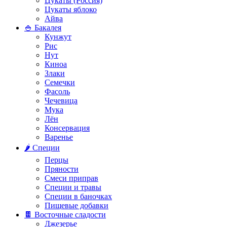
Цукаты (Россия)
Цукаты яблоко
Айва
🍚 Бакалея
Кунжут
Рис
Нут
Киноа
Злаки
Семечки
Фасоль
Чечевица
Мука
Лён
Консервация
Варенье
🌶️ Специи
Перцы
Пряности
Смеси приправ
Специи и травы
Специи в баночках
Пищевые добавки
🍫 Восточные сладости
Джезерье