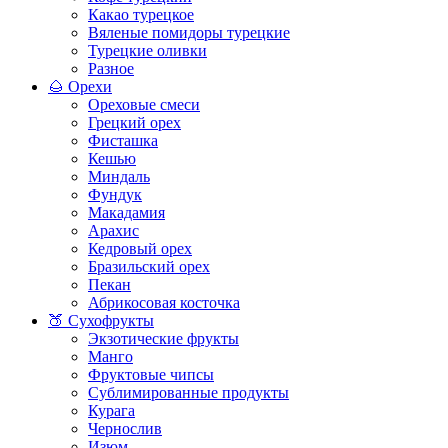
Какао турецкое
Вяленые помидоры турецкие
Турецкие оливки
Разное
🌰 Орехи
Ореховые смеси
Грецкий орех
Фисташка
Кешью
Миндаль
Фундук
Макадамия
Арахис
Кедровый орех
Бразильский орех
Пекан
Абрикосовая косточка
🍑 Сухофрукты
Экзотические фрукты
Манго
Фруктовые чипсы
Сублимированные продукты
Курага
Чернослив
Изюм