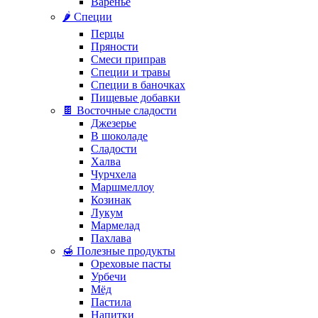
Варенье
🌶️ Специи
Перцы
Пряности
Смеси приправ
Специи и травы
Специи в баночках
Пищевые добавки
🍫 Восточные сладости
Джезерье
В шоколаде
Сладости
Халва
Чурчхела
Маршмеллоу
Козинак
Лукум
Мармелад
Пахлава
🍯 Полезные продукты
Ореховые пасты
Урбечи
Мёд
Пастила
Напитки