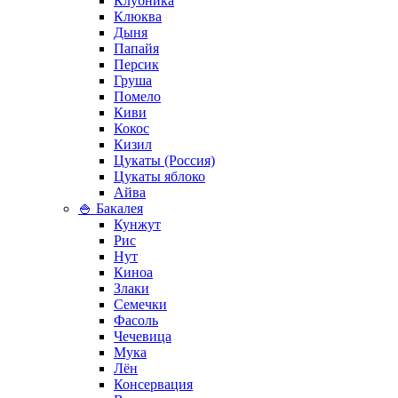
Клубника
Клюква
Дыня
Папайя
Персик
Груша
Помело
Киви
Кокос
Кизил
Цукаты (Россия)
Цукаты яблоко
Айва
🍚 Бакалея
Кунжут
Рис
Нут
Киноа
Злаки
Семечки
Фасоль
Чечевица
Мука
Лён
Консервация