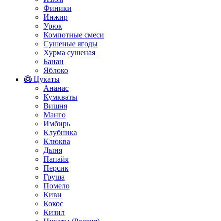
Финики
Инжир
Урюк
Компотные смеси
Сушеные ягоды
Хурма сушеная
Банан
Яблоко
🥝 Цукаты
Ананас
Кумкваты
Вишня
Манго
Имбирь
Клубника
Клюква
Дыня
Папайя
Персик
Груша
Помело
Киви
Кокос
Кизил