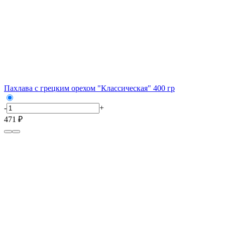
Пахлава с грецким орехом "Классическая" 400 гр
-
+
471 ₽