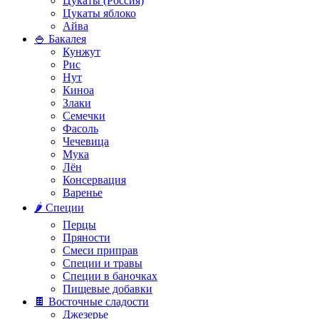
Цукаты (Россия)
Цукаты яблоко
Айва
🍚 Бакалея
Кунжут
Рис
Нут
Киноа
Злаки
Семечки
Фасоль
Чечевица
Мука
Лён
Консервация
Варенье
🌶️ Специи
Перцы
Пряности
Смеси приправ
Специи и травы
Специи в баночках
Пищевые добавки
🍫 Восточные сладости
Джезерье