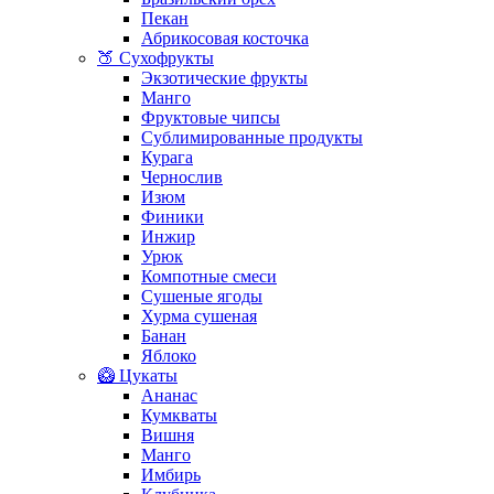
Пекан
Абрикосовая косточка
🍑 Сухофрукты
Экзотические фрукты
Манго
Фруктовые чипсы
Сублимированные продукты
Курага
Чернослив
Изюм
Финики
Инжир
Урюк
Компотные смеси
Сушеные ягоды
Хурма сушеная
Банан
Яблоко
🥝 Цукаты
Ананас
Кумкваты
Вишня
Манго
Имбирь