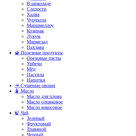
В шоколаде
Сладости
Халва
Чурчхела
Маршмеллоу
Козинак
Лукум
Мармелад
Пахлава
🍯 Полезные продукты
Ореховые пасты
Урбечи
Мёд
Пастила
Напитки
🥕 Сушеные овощи
🧴 Масло
Масло для плова
Масло оливковое
Масло кокосовое
🍃 Чай
Зеленый
Фруктовый
Травяной
Черный