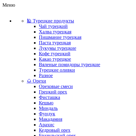
Меню
🕌 Турецкие продукты
Чай турецкий
Халва турецкая
Пишмание турецкая
Паста турецкая
Лукумы турецкие
Кофе турецкий
Какао турецкое
Вяленые помидоры турецкие
Турецкие оливки
Разное
🌰 Орехи
Ореховые смеси
Грецкий орех
Фисташка
Кешью
Миндаль
Фундук
Макадамия
Арахис
Кедровый орех
Бразильский орех