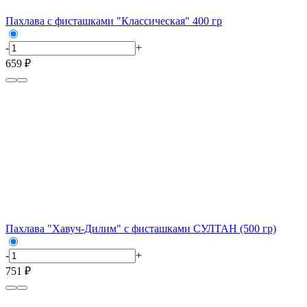
Пахлава с фисташками "Классическая" 400 гр
-
+
659 ₽
Пахлава "Хавуч-Дилим" с фисташками СУЛТАН (500 гр)
-
+
751 ₽