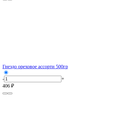
Гнездо ореховое ассорти 500гр
-
+
406 ₽