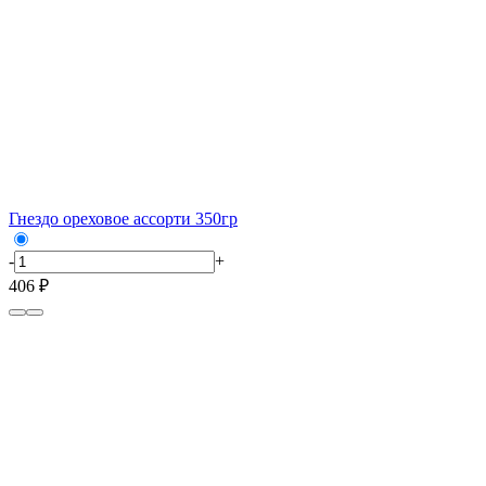
Гнездо ореховое ассорти 350гр
-
+
406 ₽