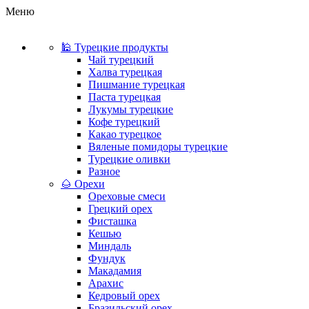
Меню
🕌 Турецкие продукты
Чай турецкий
Халва турецкая
Пишмание турецкая
Паста турецкая
Лукумы турецкие
Кофе турецкий
Какао турецкое
Вяленые помидоры турецкие
Турецкие оливки
Разное
🌰 Орехи
Ореховые смеси
Грецкий орех
Фисташка
Кешью
Миндаль
Фундук
Макадамия
Арахис
Кедровый орех
Бразильский орех