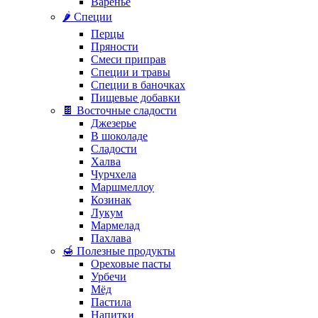
Варенье
🌶️ Специи
Перцы
Пряности
Смеси приправ
Специи и травы
Специи в баночках
Пищевые добавки
🍫 Восточные сладости
Джезерье
В шоколаде
Сладости
Халва
Чурчхела
Маршмеллоу
Козинак
Лукум
Мармелад
Пахлава
🍯 Полезные продукты
Ореховые пасты
Урбечи
Мёд
Пастила
Напитки