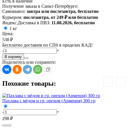
Есть в наличии
Получение заказа в Санкт-Петербурге:
Самовывоз:
завтра или послезавтра, бесплатно
Курьером:
послезавтра, от 249 ₽ или бесплатно
Яндекс.Доставка в ПВЗ:
11.08.2026, бесплатно
1 кг
Цена:
538 ₽
Бесплатно доставим по СПб в пределах КАД!
-
+
В корзину
Поделитесь или сохраните:
Похожие товары:
Пахлава с мёдом и гр. орехом (Армения) 300 гр
П
-
+
-
298 ₽
4