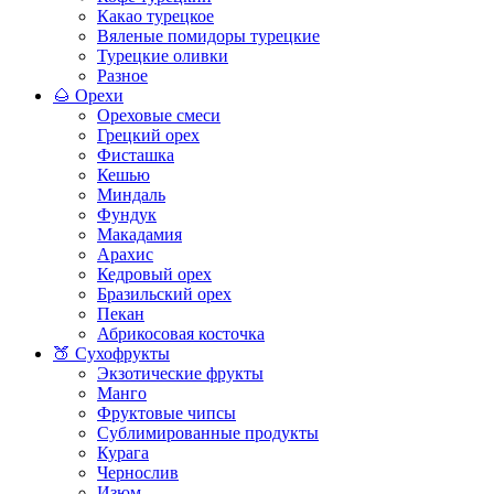
Какао турецкое
Вяленые помидоры турецкие
Турецкие оливки
Разное
🌰 Орехи
Ореховые смеси
Грецкий орех
Фисташка
Кешью
Миндаль
Фундук
Макадамия
Арахис
Кедровый орех
Бразильский орех
Пекан
Абрикосовая косточка
🍑 Сухофрукты
Экзотические фрукты
Манго
Фруктовые чипсы
Сублимированные продукты
Курага
Чернослив
Изюм