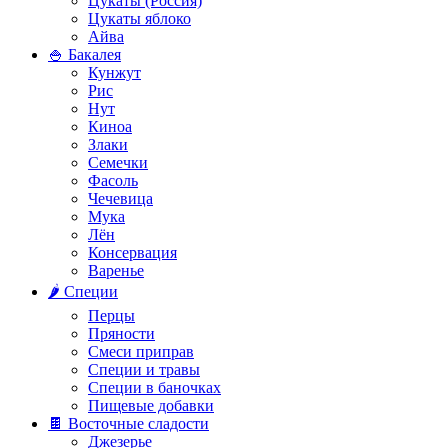
Цукаты (Россия)
Цукаты яблоко
Айва
🍚 Бакалея
Кунжут
Рис
Нут
Киноа
Злаки
Семечки
Фасоль
Чечевица
Мука
Лён
Консервация
Варенье
🌶️ Специи
Перцы
Пряности
Смеси приправ
Специи и травы
Специи в баночках
Пищевые добавки
🍫 Восточные сладости
Джезерье