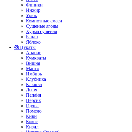
Финики
Инжир
Урюк
Компотные смеси
Сушеные ягоды
Хурма сушеная
Банан
Яблоко
🥝 Цукаты
Ананас
Кумкваты
Вишня
Манго
Имбирь
Клубника
Клюква
Дыня
Папайя
Персик
Груша
Помело
Киви
Кокос
Кизил