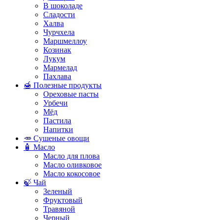
В шоколаде
Сладости
Халва
Чурчхела
Маршмеллоу
Козинак
Лукум
Мармелад
Пахлава
🍯 Полезные продукты
Ореховые пасты
Урбечи
Мёд
Пастила
Напитки
🥕 Сушеные овощи
🧴 Масло
Масло для плова
Масло оливковое
Масло кокосовое
🍃 Чай
Зеленый
Фруктовый
Травяной
Черный