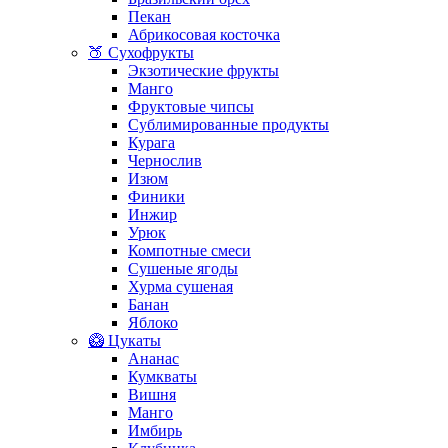
Пекан
Абрикосовая косточка
🍑 Сухофрукты
Экзотические фрукты
Манго
Фруктовые чипсы
Сублимированные продукты
Курага
Чернослив
Изюм
Финики
Инжир
Урюк
Компотные смеси
Сушеные ягоды
Хурма сушеная
Банан
Яблоко
🥝 Цукаты
Ананас
Кумкваты
Вишня
Манго
Имбирь