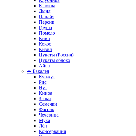
Клубника
Клюква
Дыня
Папайя
Персик
Груша
Помело
Киви
Кокос
Кизил
Цукаты (Россия)
Цукаты яблоко
Айва
🍚 Бакалея
Кунжут
Рис
Нут
Киноа
Злаки
Семечки
Фасоль
Чечевица
Мука
Лён
Консервация