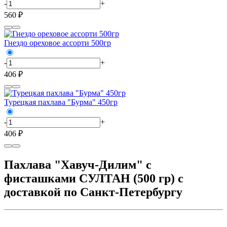
-
+
560 ₽
Гнездо ореховое ассорти 500гр
-
+
406 ₽
Турецкая пахлава "Бурма" 450гр
-
+
406 ₽
Пахлава "Хавуч-Дилим" с
фисташками СУЛТАН (500 гр) с
доставкой по Санкт-Петербургу