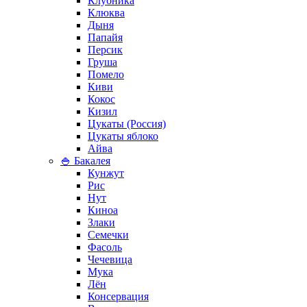
Клубника
Клюква
Дыня
Папайя
Персик
Груша
Помело
Киви
Кокос
Кизил
Цукаты (Россия)
Цукаты яблоко
Айва
🍚 Бакалея
Кунжут
Рис
Нут
Киноа
Злаки
Семечки
Фасоль
Чечевица
Мука
Лён
Консервация