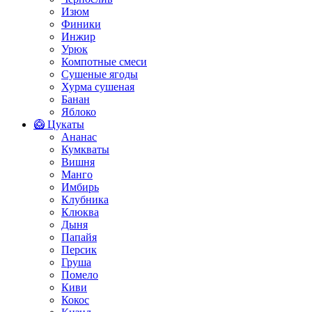
Изюм
Финики
Инжир
Урюк
Компотные смеси
Сушеные ягоды
Хурма сушеная
Банан
Яблоко
🥝 Цукаты
Ананас
Кумкваты
Вишня
Манго
Имбирь
Клубника
Клюква
Дыня
Папайя
Персик
Груша
Помело
Киви
Кокос