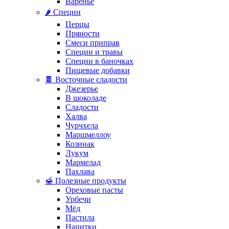
Варенье
🌶️ Специи
Перцы
Пряности
Смеси приправ
Специи и травы
Специи в баночках
Пищевые добавки
🍫 Восточные сладости
Джезерье
В шоколаде
Сладости
Халва
Чурчхела
Маршмеллоу
Козинак
Лукум
Мармелад
Пахлава
🍯 Полезные продукты
Ореховые пасты
Урбечи
Мёд
Пастила
Напитки