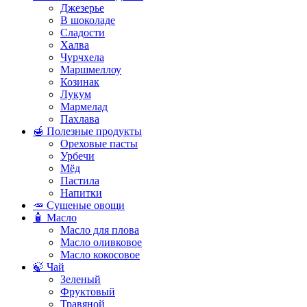
Джезерье
В шоколаде
Сладости
Халва
Чурчхела
Маршмеллоу
Козинак
Лукум
Мармелад
Пахлава
🍯 Полезные продукты
Ореховые пасты
Урбечи
Мёд
Пастила
Напитки
🥕 Сушеные овощи
🧴 Масло
Масло для плова
Масло оливковое
Масло кокосовое
🍃 Чай
Зеленый
Фруктовый
Травяной