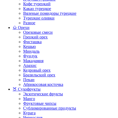
Кофе турецкий
Какао турецкое
Вяленые помидоры турецкие
Турецкие оливки
Разное
🌰 Орехи
Ореховые смеси
Грецкий орех
Фисташка
Кешью
Миндаль
Фундук
Макадамия
Арахис
Кедровый орех
Бразильский орех
Пекан
Абрикосовая косточка
🍑 Сухофрукты
Экзотические фрукты
Манго
Фруктовые чипсы
Сублимированные продукты
Курага
Чернослив