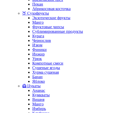
Пекан
Абрикосовая косточка
🍑 Сухофрукты
Экзотические фрукты
Манго
Фруктовые чипсы
Сублимированные продукты
Курага
Чернослив
Изюм
Финики
Инжир
Урюк
Компотные смеси
Сушеные ягоды
Хурма сушеная
Банан
Яблоко
🥝 Цукаты
Ананас
Кумкваты
Вишня
Манго
Имбирь