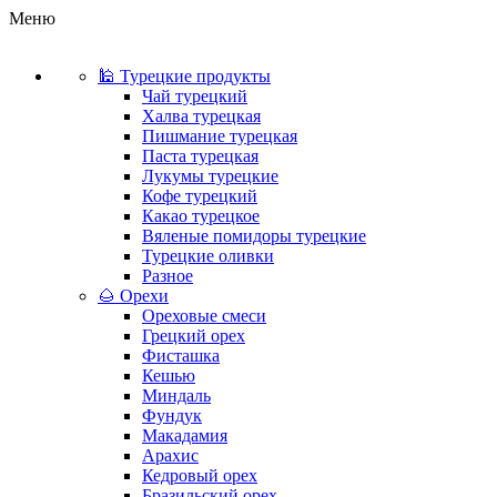
Меню
🕌 Турецкие продукты
Чай турецкий
Халва турецкая
Пишмание турецкая
Паста турецкая
Лукумы турецкие
Кофе турецкий
Какао турецкое
Вяленые помидоры турецкие
Турецкие оливки
Разное
🌰 Орехи
Ореховые смеси
Грецкий орех
Фисташка
Кешью
Миндаль
Фундук
Макадамия
Арахис
Кедровый орех
Бразильский орех