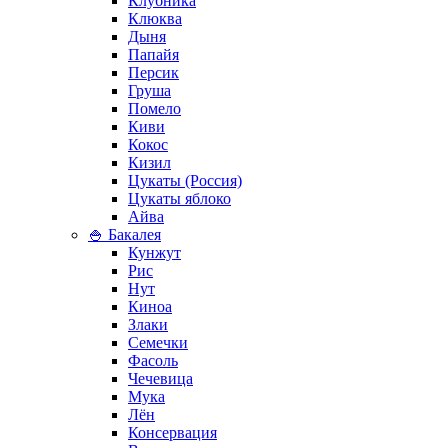
Клубника
Клюква
Дыня
Папайя
Персик
Груша
Помело
Киви
Кокос
Кизил
Цукаты (Россия)
Цукаты яблоко
Айва
🍚 Бакалея
Кунжут
Рис
Нут
Киноа
Злаки
Семечки
Фасоль
Чечевица
Мука
Лён
Консервация