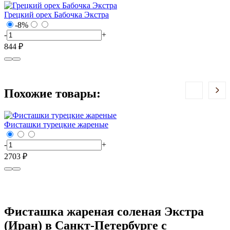
Грецкий орех Бабочка Экстра
К
-8%
-
+
-
844 ₽
1
Похожие товары:
Фисташки турецкие жареные
Ф
-
+
-
2703 ₽
1
Фисташка жареная соленая Экстра
(Иран) в Санкт-Петербурге с