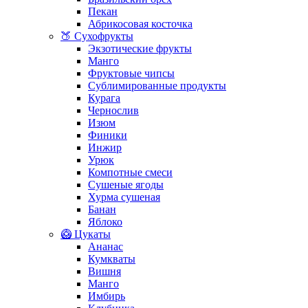
Пекан
Абрикосовая косточка
🍑 Сухофрукты
Экзотические фрукты
Манго
Фруктовые чипсы
Сублимированные продукты
Курага
Чернослив
Изюм
Финики
Инжир
Урюк
Компотные смеси
Сушеные ягоды
Хурма сушеная
Банан
Яблоко
🥝 Цукаты
Ананас
Кумкваты
Вишня
Манго
Имбирь