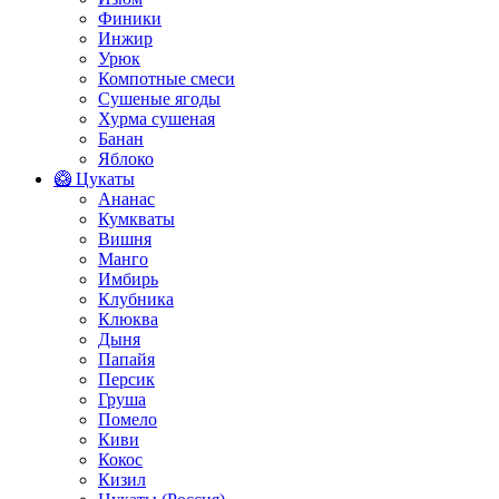
Финики
Инжир
Урюк
Компотные смеси
Сушеные ягоды
Хурма сушеная
Банан
Яблоко
🥝 Цукаты
Ананас
Кумкваты
Вишня
Манго
Имбирь
Клубника
Клюква
Дыня
Папайя
Персик
Груша
Помело
Киви
Кокос
Кизил