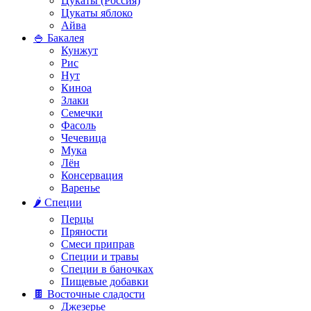
Цукаты (Россия)
Цукаты яблоко
Айва
🍚 Бакалея
Кунжут
Рис
Нут
Киноа
Злаки
Семечки
Фасоль
Чечевица
Мука
Лён
Консервация
Варенье
🌶️ Специи
Перцы
Пряности
Смеси приправ
Специи и травы
Специи в баночках
Пищевые добавки
🍫 Восточные сладости
Джезерье