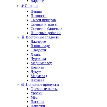
Варенье
🌶️ Специи
Перцы
Пряности
Смеси приправ
Специи и травы
Специи в баночках
Пищевые добавки
🍫 Восточные сладости
Джезерье
В шоколаде
Сладости
Халва
Чурчхела
Маршмеллоу
Козинак
Лукум
Мармелад
Пахлава
🍯 Полезные продукты
Ореховые пасты
Урбечи
Мёд
Пастила
Напитки