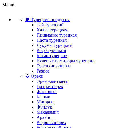
Меню
🕌 Турецкие продукты
Чай турецкий
Халва турецкая
Пишмание турецкая
Паста турецкая
Лукумы турецкие
Кофе турецкий
Какао турецкое
Вяленые помидоры турецкие
Турецкие оливки
Разное
🌰 Орехи
Ореховые смеси
Грецкий орех
Фисташка
Кешью
Миндаль
Фундук
Макадамия
Арахис
Кедровый орех
Бразильский орех