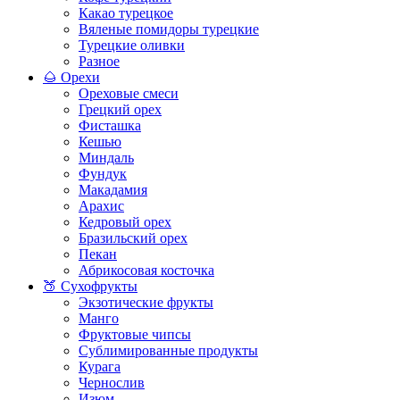
Какао турецкое
Вяленые помидоры турецкие
Турецкие оливки
Разное
🌰 Орехи
Ореховые смеси
Грецкий орех
Фисташка
Кешью
Миндаль
Фундук
Макадамия
Арахис
Кедровый орех
Бразильский орех
Пекан
Абрикосовая косточка
🍑 Сухофрукты
Экзотические фрукты
Манго
Фруктовые чипсы
Сублимированные продукты
Курага
Чернослив
Изюм