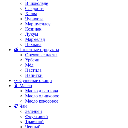
В шоколаде
Сладости
Халва
Чурчхела
Маршмеллоу
Козинак
Лукум
Мармелад
Пахлава
🍯 Полезные продукты
Ореховые пасты
Урбечи
Мёд
Пастила
Напитки
🥕 Сушеные овощи
🧴 Масло
Масло для плова
Масло оливковое
Масло кокосовое
🍃 Чай
Зеленый
Фруктовый
Травяной
Черный