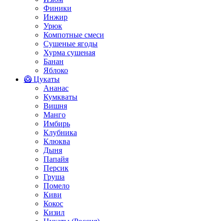
Финики
Инжир
Урюк
Компотные смеси
Сушеные ягоды
Хурма сушеная
Банан
Яблоко
🥝 Цукаты
Ананас
Кумкваты
Вишня
Манго
Имбирь
Клубника
Клюква
Дыня
Папайя
Персик
Груша
Помело
Киви
Кокос
Кизил