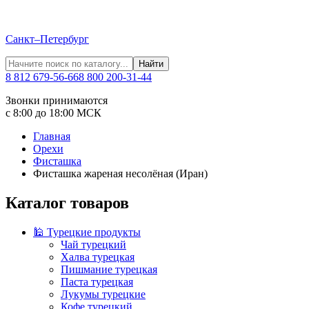
Санкт–Петербург
Найти
8 812 679-56-66
8 800 200-31-44
Звонки принимаются
с 8:00 до 18:00 МСК
Главная
Орехи
Фисташка
Фисташка жареная несолёная (Иран)
Каталог товаров
🕌 Турецкие продукты
Чай турецкий
Халва турецкая
Пишмание турецкая
Паста турецкая
Лукумы турецкие
Кофе турецкий