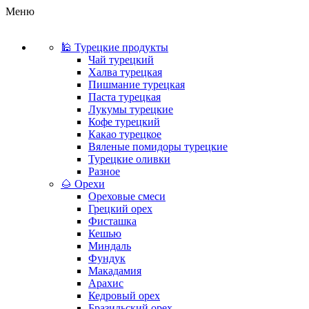
Меню
🕌 Турецкие продукты
Чай турецкий
Халва турецкая
Пишмание турецкая
Паста турецкая
Лукумы турецкие
Кофе турецкий
Какао турецкое
Вяленые помидоры турецкие
Турецкие оливки
Разное
🌰 Орехи
Ореховые смеси
Грецкий орех
Фисташка
Кешью
Миндаль
Фундук
Макадамия
Арахис
Кедровый орех
Бразильский орех