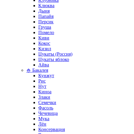
Клубника
Клюква
Дыня
Папайя
Персик
Груша
Помело
Киви
Кокос
Кизил
Цукаты (Россия)
Цукаты яблоко
Айва
🍚 Бакалея
Кунжут
Рис
Нут
Киноа
Злаки
Семечки
Фасоль
Чечевица
Мука
Лён
Консервация