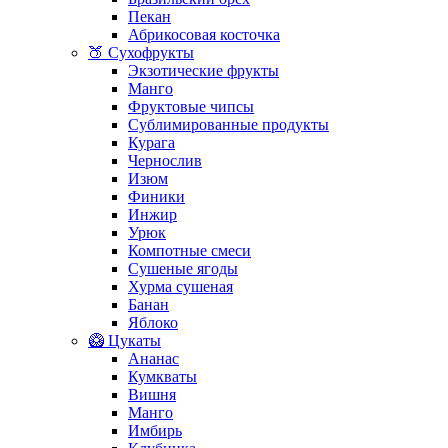
Пекан
Абрикосовая косточка
🍑 Сухофрукты
Экзотические фрукты
Манго
Фруктовые чипсы
Сублимированные продукты
Курага
Чернослив
Изюм
Финики
Инжир
Урюк
Компотные смеси
Сушеные ягоды
Хурма сушеная
Банан
Яблоко
🥝 Цукаты
Ананас
Кумкваты
Вишня
Манго
Имбирь