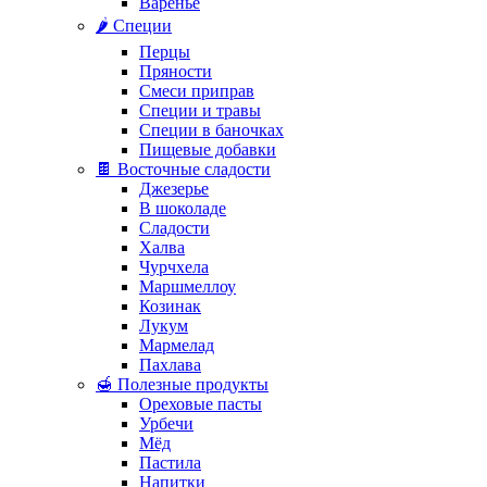
Варенье
🌶️ Специи
Перцы
Пряности
Смеси приправ
Специи и травы
Специи в баночках
Пищевые добавки
🍫 Восточные сладости
Джезерье
В шоколаде
Сладости
Халва
Чурчхела
Маршмеллоу
Козинак
Лукум
Мармелад
Пахлава
🍯 Полезные продукты
Ореховые пасты
Урбечи
Мёд
Пастила
Напитки