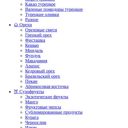
Какао турецкое
Вяленые помидоры турецкие
Турецкие оливки
Разное
🌰 Орехи
Ореховые смеси
Грецкий орех
Фисташка
Кешью
Миндаль
Фундук
Макадамия
Арахис
Кедровый орех
Бразильский орех
Пекан
Абрикосовая косточка
🍑 Сухофрукты
Экзотические фрукты
Манго
Фруктовые чипсы
Сублимированные продукты
Курага
Чернослив
Изюм