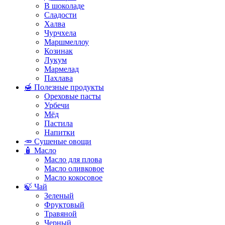
В шоколаде
Сладости
Халва
Чурчхела
Маршмеллоу
Козинак
Лукум
Мармелад
Пахлава
🍯 Полезные продукты
Ореховые пасты
Урбечи
Мёд
Пастила
Напитки
🥕 Сушеные овощи
🧴 Масло
Масло для плова
Масло оливковое
Масло кокосовое
🍃 Чай
Зеленый
Фруктовый
Травяной
Черный