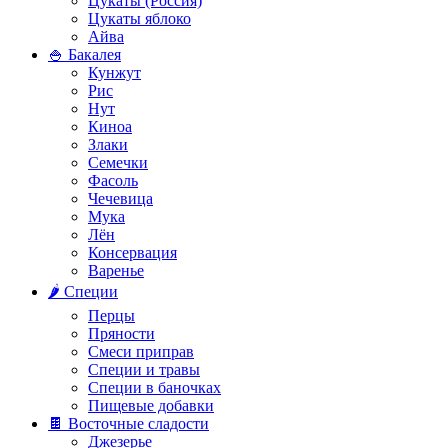
Цукаты (Россия)
Цукаты яблоко
Айва
🍚 Бакалея
Кунжут
Рис
Нут
Киноа
Злаки
Семечки
Фасоль
Чечевица
Мука
Лён
Консервация
Варенье
🌶️ Специи
Перцы
Пряности
Смеси приправ
Специи и травы
Специи в баночках
Пищевые добавки
🍫 Восточные сладости
Джезерье