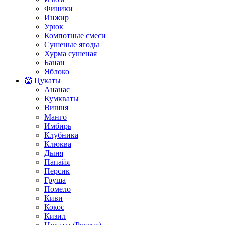
Финики
Инжир
Урюк
Компотные смеси
Сушеные ягоды
Хурма сушеная
Банан
Яблоко
🥝 Цукаты
Ананас
Кумкваты
Вишня
Манго
Имбирь
Клубника
Клюква
Дыня
Папайя
Персик
Груша
Помело
Киви
Кокос
Кизил