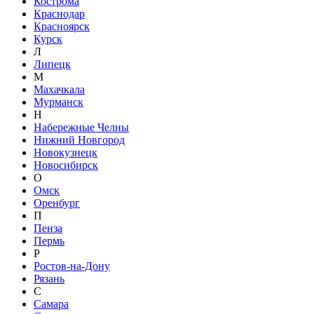
Кострома
Краснодар
Красноярск
Курск
Л
Липецк
М
Махачкала
Мурманск
Н
Набережные Челны
Нижний Новгород
Новокузнецк
Новосибирск
О
Омск
Оренбург
П
Пенза
Пермь
Р
Ростов-на-Дону
Рязань
С
Самара