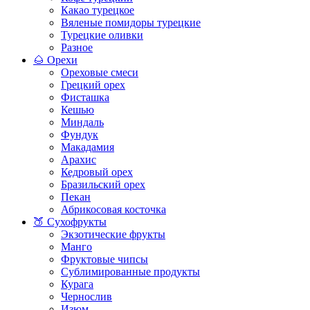
Какао турецкое
Вяленые помидоры турецкие
Турецкие оливки
Разное
🌰 Орехи
Ореховые смеси
Грецкий орех
Фисташка
Кешью
Миндаль
Фундук
Макадамия
Арахис
Кедровый орех
Бразильский орех
Пекан
Абрикосовая косточка
🍑 Сухофрукты
Экзотические фрукты
Манго
Фруктовые чипсы
Сублимированные продукты
Курага
Чернослив
Изюм