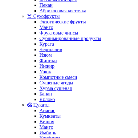
Пекан
Абрикосовая косточка
🍑 Сухофрукты
Экзотические фрукты
Манго
Фруктовые чипсы
Сублимированные продукты
Курага
Чернослив
Изюм
Финики
Инжир
Урюк
Компотные смеси
Сушеные ягоды
Хурма сушеная
Банан
Яблоко
🥝 Цукаты
Ананас
Кумкваты
Вишня
Манго
Имбирь