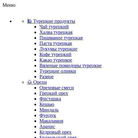
Меню
🕌 Турецкие продукты
Чай турецкий
Халва турецкая
Пишмание турецкая
Паста турецкая
Лукумы турецкие
Кофе турецкий
Какао турецкое
Вяленые помидоры турецкие
Турецкие оливки
Разное
🌰 Орехи
Ореховые смеси
Грецкий орех
Фисташка
Кешью
Миндаль
Фундук
Макадамия
Арахис
Кедровый орех
Бразильский орех