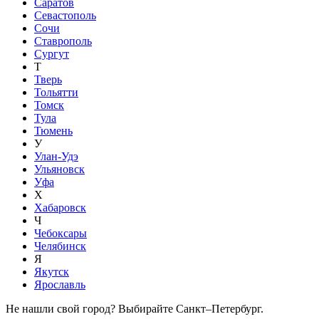
Саратов
Севастополь
Сочи
Ставрополь
Сургут
Т
Тверь
Тольятти
Томск
Тула
Тюмень
У
Улан-Удэ
Ульяновск
Уфа
Х
Хабаровск
Ч
Чебоксары
Челябинск
Я
Якутск
Ярославль
Не нашли свой город? Выбирайте Санкт–Петербург.