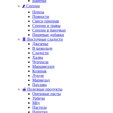
Варенье
🌶️ Специи
Перцы
Пряности
Смеси приправ
Специи и травы
Специи в баночках
Пищевые добавки
🍫 Восточные сладости
Джезерье
В шоколаде
Сладости
Халва
Чурчхела
Маршмеллоу
Козинак
Лукум
Мармелад
Пахлава
🍯 Полезные продукты
Ореховые пасты
Урбечи
Мёд
Пастила
Напитки