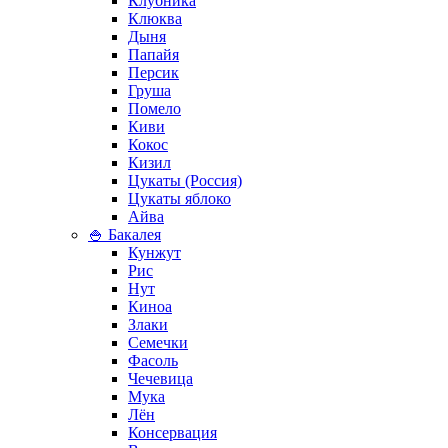
Клубника
Клюква
Дыня
Папайя
Персик
Груша
Помело
Киви
Кокос
Кизил
Цукаты (Россия)
Цукаты яблоко
Айва
🍚 Бакалея
Кунжут
Рис
Нут
Киноа
Злаки
Семечки
Фасоль
Чечевица
Мука
Лён
Консервация