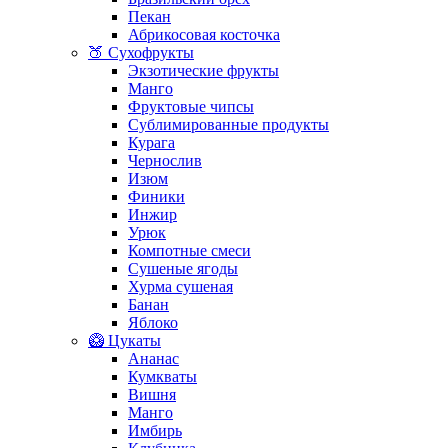
Пекан
Абрикосовая косточка
🍑 Сухофрукты
Экзотические фрукты
Манго
Фруктовые чипсы
Сублимированные продукты
Курага
Чернослив
Изюм
Финики
Инжир
Урюк
Компотные смеси
Сушеные ягоды
Хурма сушеная
Банан
Яблоко
🥝 Цукаты
Ананас
Кумкваты
Вишня
Манго
Имбирь