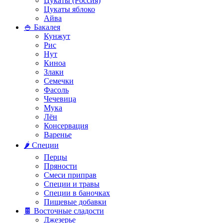
Цукаты (Россия)
Цукаты яблоко
Айва
🍚 Бакалея
Кунжут
Рис
Нут
Киноа
Злаки
Семечки
Фасоль
Чечевица
Мука
Лён
Консервация
Варенье
🌶️ Специи
Перцы
Пряности
Смеси приправ
Специи и травы
Специи в баночках
Пищевые добавки
🍫 Восточные сладости
Джезерье