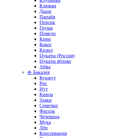
Клубника
Клюква
Дыня
Папайя
Персик
Груша
Помело
Киви
Кокос
Кизил
Цукаты (Россия)
Цукаты яблоко
Айва
🍚 Бакалея
Кунжут
Рис
Нут
Киноа
Злаки
Семечки
Фасоль
Чечевица
Мука
Лён
Консервация