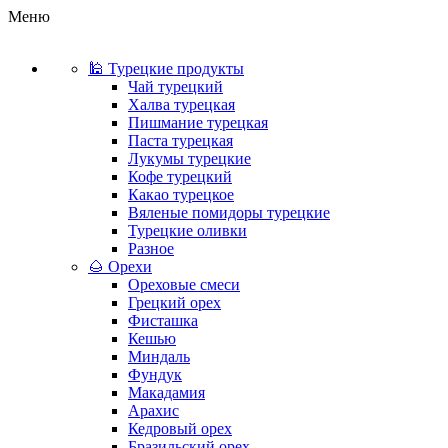
Меню
🕌 Турецкие продукты
Чай турецкий
Халва турецкая
Пишмание турецкая
Паста турецкая
Лукумы турецкие
Кофе турецкий
Какао турецкое
Вяленые помидоры турецкие
Турецкие оливки
Разное
🌰 Орехи
Ореховые смеси
Грецкий орех
Фисташка
Кешью
Миндаль
Фундук
Макадамия
Арахис
Кедровый орех
Бразильский орех