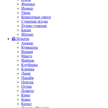
Финики
Инжир
Урюк
Компотные смеси
Сушеные ягоды
Хурма сушеная
Банан
Яблоко
🥝 Цукаты
Ананас
Кумкваты
Вишня
Манго
Имбирь
Клубника
Клюква
Дыня
Папайя
Персик
Груша
Помело
Киви
Кокос
Кизил