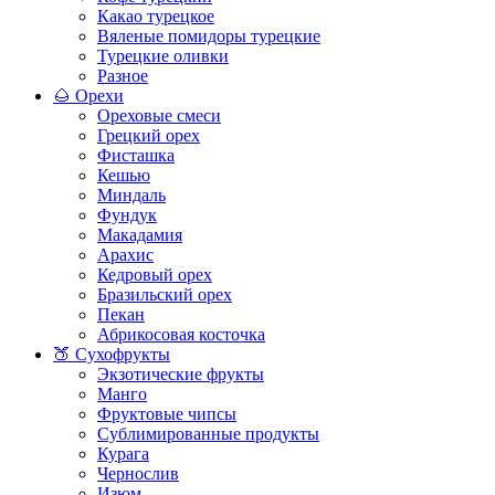
Какао турецкое
Вяленые помидоры турецкие
Турецкие оливки
Разное
🌰 Орехи
Ореховые смеси
Грецкий орех
Фисташка
Кешью
Миндаль
Фундук
Макадамия
Арахис
Кедровый орех
Бразильский орех
Пекан
Абрикосовая косточка
🍑 Сухофрукты
Экзотические фрукты
Манго
Фруктовые чипсы
Сублимированные продукты
Курага
Чернослив
Изюм