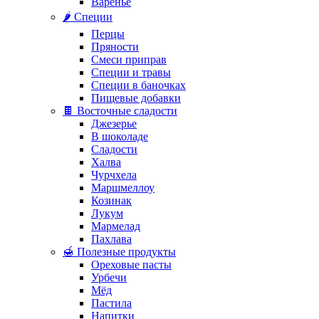
Варенье
🌶️ Специи
Перцы
Пряности
Смеси приправ
Специи и травы
Специи в баночках
Пищевые добавки
🍫 Восточные сладости
Джезерье
В шоколаде
Сладости
Халва
Чурчхела
Маршмеллоу
Козинак
Лукум
Мармелад
Пахлава
🍯 Полезные продукты
Ореховые пасты
Урбечи
Мёд
Пастила
Напитки