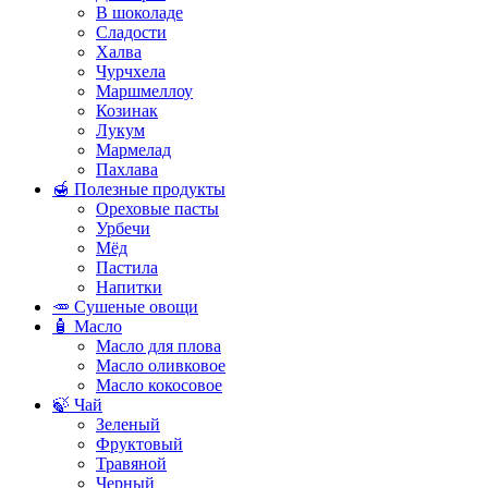
В шоколаде
Сладости
Халва
Чурчхела
Маршмеллоу
Козинак
Лукум
Мармелад
Пахлава
🍯 Полезные продукты
Ореховые пасты
Урбечи
Мёд
Пастила
Напитки
🥕 Сушеные овощи
🧴 Масло
Масло для плова
Масло оливковое
Масло кокосовое
🍃 Чай
Зеленый
Фруктовый
Травяной
Черный