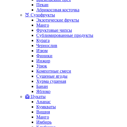
Пекан
Абрикосовая косточка
🍑 Сухофрукты
Экзотические фрукты
Манго
Фруктовые чипсы
Сублимированные продукты
Курага
Чернослив
Изюм
Финики
Инжир
Урюк
Компотные смеси
Сушеные ягоды
Хурма сушеная
Банан
Яблоко
🥝 Цукаты
Ананас
Кумкваты
Вишня
Манго
Имбирь