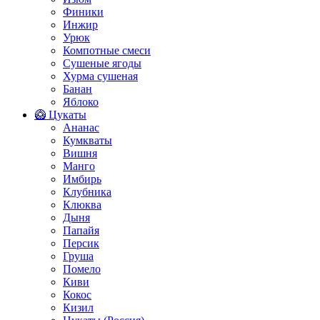
Финики
Инжир
Урюк
Компотные смеси
Сушеные ягоды
Хурма сушеная
Банан
Яблоко
🥝 Цукаты
Ананас
Кумкваты
Вишня
Манго
Имбирь
Клубника
Клюква
Дыня
Папайя
Персик
Груша
Помело
Киви
Кокос
Кизил