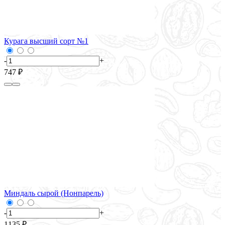
Курага высший сорт №1
-
+
747 ₽
Миндаль сырой (Нонпарель)
-
+
1135 ₽