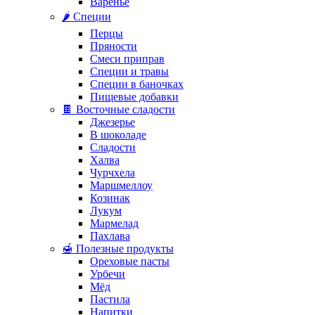
Варенье
🌶️ Специи
Перцы
Пряности
Смеси приправ
Специи и травы
Специи в баночках
Пищевые добавки
🍫 Восточные сладости
Джезерье
В шоколаде
Сладости
Халва
Чурчхела
Маршмеллоу
Козинак
Лукум
Мармелад
Пахлава
🍯 Полезные продукты
Ореховые пасты
Урбечи
Мёд
Пастила
Напитки