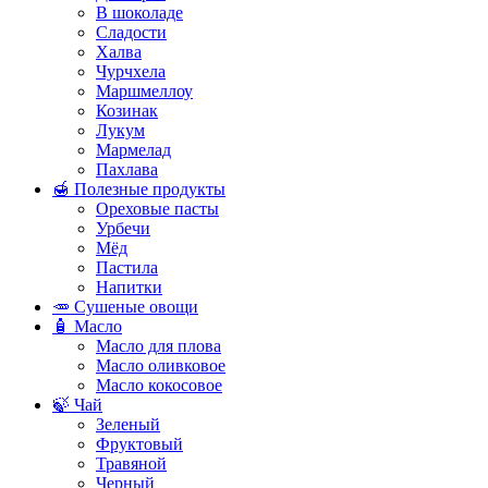
В шоколаде
Сладости
Халва
Чурчхела
Маршмеллоу
Козинак
Лукум
Мармелад
Пахлава
🍯 Полезные продукты
Ореховые пасты
Урбечи
Мёд
Пастила
Напитки
🥕 Сушеные овощи
🧴 Масло
Масло для плова
Масло оливковое
Масло кокосовое
🍃 Чай
Зеленый
Фруктовый
Травяной
Черный