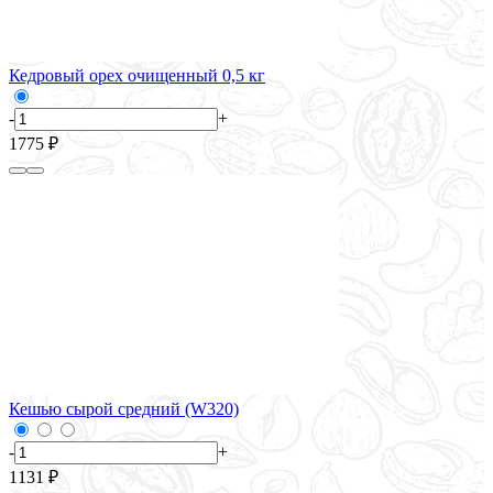
Кедровый орех очищенный 0,5 кг
-
+
1775 ₽
Кешью сырой средний (W320)
-
+
1131 ₽