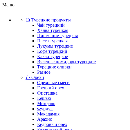
Меню
🕌 Турецкие продукты
Чай турецкий
Халва турецкая
Пишмание турецкая
Паста турецкая
Лукумы турецкие
Кофе турецкий
Какао турецкое
Вяленые помидоры турецкие
Турецкие оливки
Разное
🌰 Орехи
Ореховые смеси
Грецкий орех
Фисташка
Кешью
Миндаль
Фундук
Макадамия
Арахис
Кедровый орех
Бразильский орех