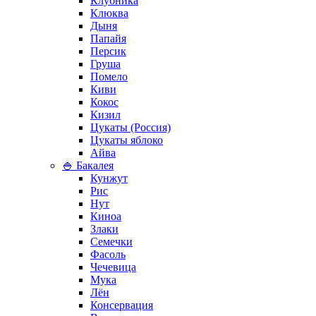
Клубника
Клюква
Дыня
Папайя
Персик
Груша
Помело
Киви
Кокос
Кизил
Цукаты (Россия)
Цукаты яблоко
Айва
🍚 Бакалея
Кунжут
Рис
Нут
Киноа
Злаки
Семечки
Фасоль
Чечевица
Мука
Лён
Консервация