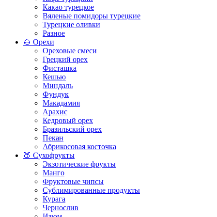
Какао турецкое
Вяленые помидоры турецкие
Турецкие оливки
Разное
🌰 Орехи
Ореховые смеси
Грецкий орех
Фисташка
Кешью
Миндаль
Фундук
Макадамия
Арахис
Кедровый орех
Бразильский орех
Пекан
Абрикосовая косточка
🍑 Сухофрукты
Экзотические фрукты
Манго
Фруктовые чипсы
Сублимированные продукты
Курага
Чернослив
Изюм