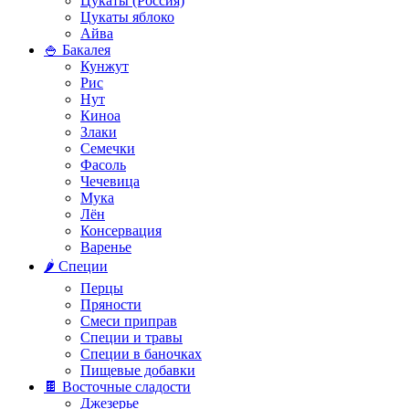
Цукаты (Россия)
Цукаты яблоко
Айва
🍚 Бакалея
Кунжут
Рис
Нут
Киноа
Злаки
Семечки
Фасоль
Чечевица
Мука
Лён
Консервация
Варенье
🌶️ Специи
Перцы
Пряности
Смеси приправ
Специи и травы
Специи в баночках
Пищевые добавки
🍫 Восточные сладости
Джезерье