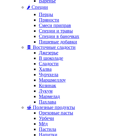
Варенье
🌶️ Специи
Перцы
Пряности
Смеси приправ
Специи и травы
Специи в баночках
Пищевые добавки
🍫 Восточные сладости
Джезерье
В шоколаде
Сладости
Халва
Чурчхела
Маршмеллоу
Козинак
Лукум
Мармелад
Пахлава
🍯 Полезные продукты
Ореховые пасты
Урбечи
Мёд
Пастила
Напитки