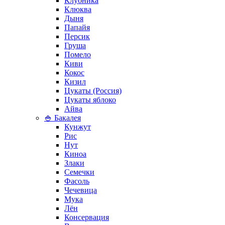
Клубника
Клюква
Дыня
Папайя
Персик
Груша
Помело
Киви
Кокос
Кизил
Цукаты (Россия)
Цукаты яблоко
Айва
🍚 Бакалея
Кунжут
Рис
Нут
Киноа
Злаки
Семечки
Фасоль
Чечевица
Мука
Лён
Консервация