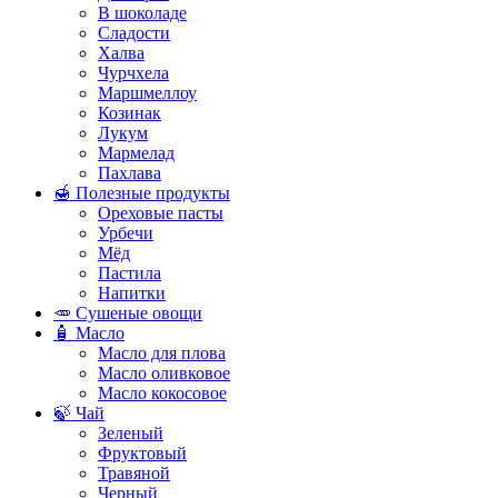
В шоколаде
Сладости
Халва
Чурчхела
Маршмеллоу
Козинак
Лукум
Мармелад
Пахлава
🍯 Полезные продукты
Ореховые пасты
Урбечи
Мёд
Пастила
Напитки
🥕 Сушеные овощи
🧴 Масло
Масло для плова
Масло оливковое
Масло кокосовое
🍃 Чай
Зеленый
Фруктовый
Травяной
Черный