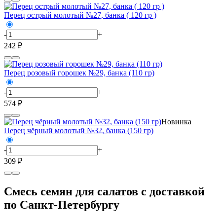
Перец острый молотый №27, банка ( 120 гр )
-
+
242 ₽
Перец розовый горошек №29, банка (110 гр)
-
+
574 ₽
Новинка
Перец чёрный молотый №32, банка (150 гр)
-
+
309 ₽
Смесь семян для салатов с доставкой
по Санкт-Петербургу