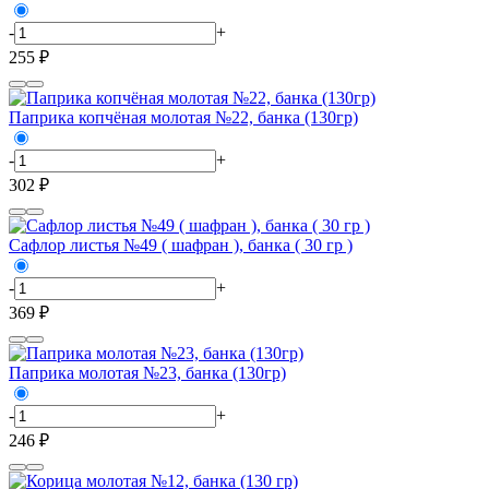
-
+
255 ₽
Паприка копчёная молотая №22, банка (130гр)
-
+
302 ₽
Сафлор листья №49 ( шафран ), банка ( 30 гр )
-
+
369 ₽
Паприка молотая №23, банка (130гр)
-
+
246 ₽