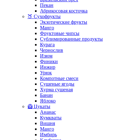
Пекан
Абрикосовая косточка
🍑 Сухофрукты
Экзотические фрукты
Манго
Фруктовые чипсы
Сублимированные продукты
Курага
Чернослив
Изюм
Финики
Инжир
Урюк
Компотные смеси
Сушеные ягоды
Хурма сушеная
Банан
Яблоко
🥝 Цукаты
Ананас
Кумкваты
Вишня
Манго
Имбирь