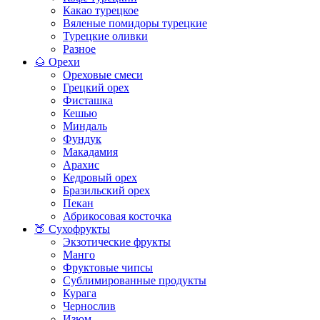
Какао турецкое
Вяленые помидоры турецкие
Турецкие оливки
Разное
🌰 Орехи
Ореховые смеси
Грецкий орех
Фисташка
Кешью
Миндаль
Фундук
Макадамия
Арахис
Кедровый орех
Бразильский орех
Пекан
Абрикосовая косточка
🍑 Сухофрукты
Экзотические фрукты
Манго
Фруктовые чипсы
Сублимированные продукты
Курага
Чернослив
Изюм