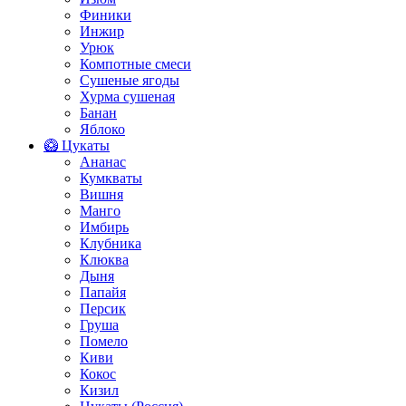
Финики
Инжир
Урюк
Компотные смеси
Сушеные ягоды
Хурма сушеная
Банан
Яблоко
🥝 Цукаты
Ананас
Кумкваты
Вишня
Манго
Имбирь
Клубника
Клюква
Дыня
Папайя
Персик
Груша
Помело
Киви
Кокос
Кизил