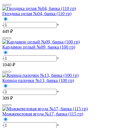
Гвоздика целая №04, банка (110 гр)
-
+
449 ₽
Кардамон целый №09, банка (100 гр)
-
+
1040 ₽
Корица палочки №13, банка (100 гр)
-
+
309 ₽
Можжевеловая ягода №17, банка (115 гр)
-
+