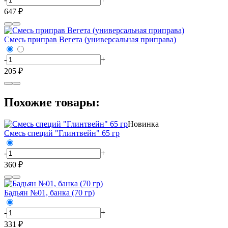
647 ₽
Смесь приправ Вегета (универсальная приправа)
-
+
205 ₽
Похожие товары:
Новинка
Смесь специй "Глинтвейн" 65 гр
-
+
360 ₽
Бадьян №01, банка (70 гр)
-
+
331 ₽