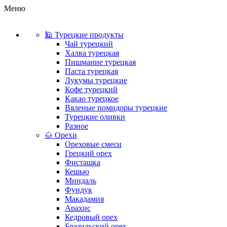
Меню
🕌 Турецкие продукты
Чай турецкий
Халва турецкая
Пишмание турецкая
Паста турецкая
Лукумы турецкие
Кофе турецкий
Какао турецкое
Вяленые помидоры турецкие
Турецкие оливки
Разное
🌰 Орехи
Ореховые смеси
Грецкий орех
Фисташка
Кешью
Миндаль
Фундук
Макадамия
Арахис
Кедровый орех
Бразильский орех