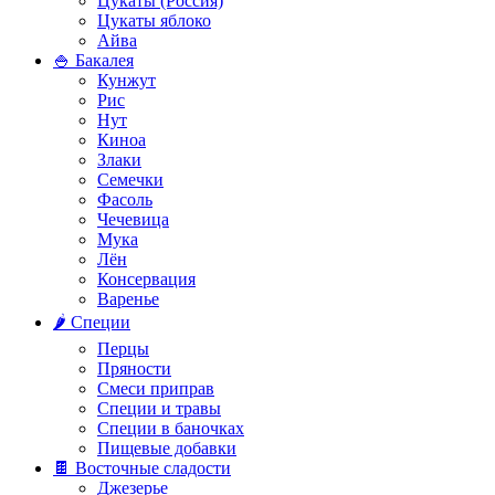
Цукаты (Россия)
Цукаты яблоко
Айва
🍚 Бакалея
Кунжут
Рис
Нут
Киноа
Злаки
Семечки
Фасоль
Чечевица
Мука
Лён
Консервация
Варенье
🌶️ Специи
Перцы
Пряности
Смеси приправ
Специи и травы
Специи в баночках
Пищевые добавки
🍫 Восточные сладости
Джезерье