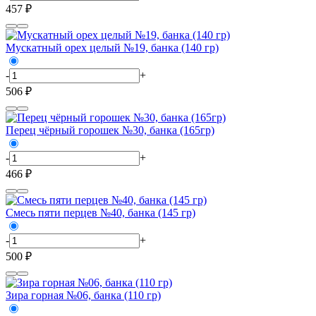
457 ₽
Мускатный орех целый №19, банка (140 гр)
-
+
506 ₽
Перец чёрный горошек №30, банка (165гр)
-
+
466 ₽
Смесь пяти перцев №40, банка (145 гр)
-
+
500 ₽
Зира горная №06, банка (110 гр)