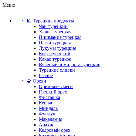
Меню
🕌 Турецкие продукты
Чай турецкий
Халва турецкая
Пишмание турецкая
Паста турецкая
Лукумы турецкие
Кофе турецкий
Какао турецкое
Вяленые помидоры турецкие
Турецкие оливки
Разное
🌰 Орехи
Ореховые смеси
Грецкий орех
Фисташка
Кешью
Миндаль
Фундук
Макадамия
Арахис
Кедровый орех
Бразильский орех