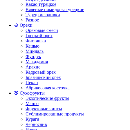
Какао турецкое
Вяленые помидоры турецкие
Турецкие оливки
Разное
🌰 Орехи
Ореховые смеси
Грецкий орех
Фисташка
Кешью
Миндаль
Фундук
Макадамия
Арахис
Кедровый орех
Бразильский орех
Пекан
Абрикосовая косточка
🍑 Сухофрукты
Экзотические фрукты
Манго
Фруктовые чипсы
Сублимированные продукты
Курага
Чернослив
Изюм