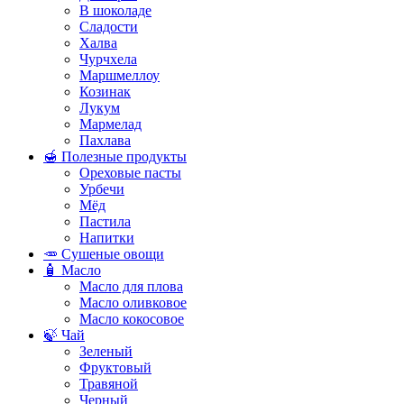
В шоколаде
Сладости
Халва
Чурчхела
Маршмеллоу
Козинак
Лукум
Мармелад
Пахлава
🍯 Полезные продукты
Ореховые пасты
Урбечи
Мёд
Пастила
Напитки
🥕 Сушеные овощи
🧴 Масло
Масло для плова
Масло оливковое
Масло кокосовое
🍃 Чай
Зеленый
Фруктовый
Травяной
Черный