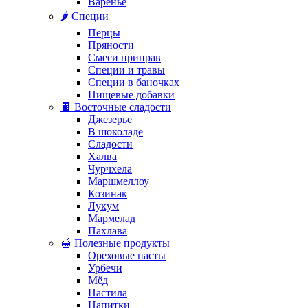
Варенье
🌶️ Специи
Перцы
Пряности
Смеси приправ
Специи и травы
Специи в баночках
Пищевые добавки
🍫 Восточные сладости
Джезерье
В шоколаде
Сладости
Халва
Чурчхела
Маршмеллоу
Козинак
Лукум
Мармелад
Пахлава
🍯 Полезные продукты
Ореховые пасты
Урбечи
Мёд
Пастила
Напитки