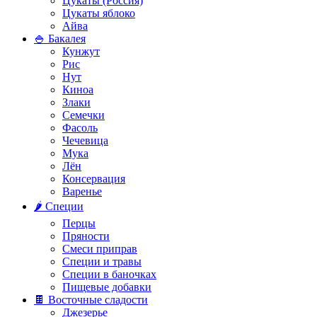
Цукаты (Россия)
Цукаты яблоко
Айва
🍚 Бакалея
Кунжут
Рис
Нут
Киноа
Злаки
Семечки
Фасоль
Чечевица
Мука
Лён
Консервация
Варенье
🌶️ Специи
Перцы
Пряности
Смеси приправ
Специи и травы
Специи в баночках
Пищевые добавки
🍫 Восточные сладости
Джезерье