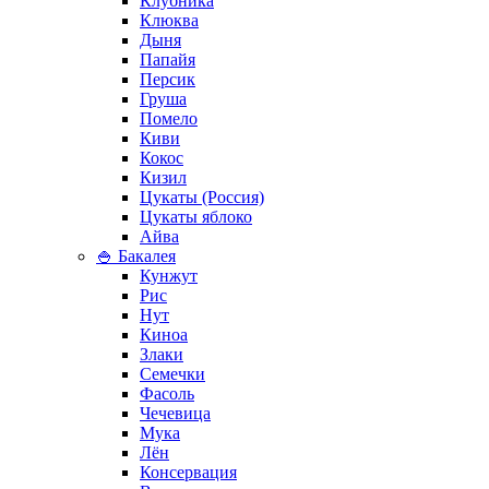
Клубника
Клюква
Дыня
Папайя
Персик
Груша
Помело
Киви
Кокос
Кизил
Цукаты (Россия)
Цукаты яблоко
Айва
🍚 Бакалея
Кунжут
Рис
Нут
Киноа
Злаки
Семечки
Фасоль
Чечевица
Мука
Лён
Консервация