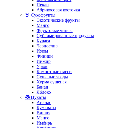
Пекан
Абрикосовая косточка
🍑 Сухофрукты
Экзотические фрукты
Манго
Фруктовые чипсы
Сублимированные продукты
Курага
Чернослив
Изюм
Финики
Инжир
Урюк
Компотные смеси
Сушеные ягоды
Хурма сушеная
Банан
Яблоко
🥝 Цукаты
Ананас
Кумкваты
Вишня
Манго
Имбирь