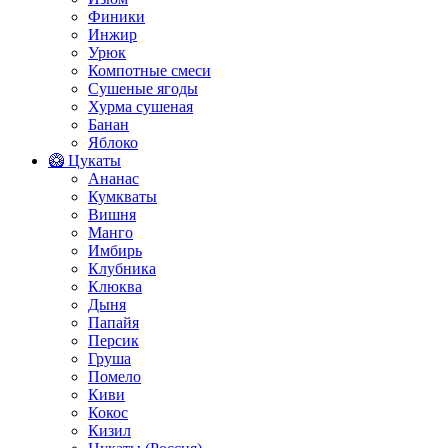
Финики
Инжир
Урюк
Компотные смеси
Сушеные ягоды
Хурма сушеная
Банан
Яблоко
🥝 Цукаты
Ананас
Кумкваты
Вишня
Манго
Имбирь
Клубника
Клюква
Дыня
Папайя
Персик
Груша
Помело
Киви
Кокос
Кизил