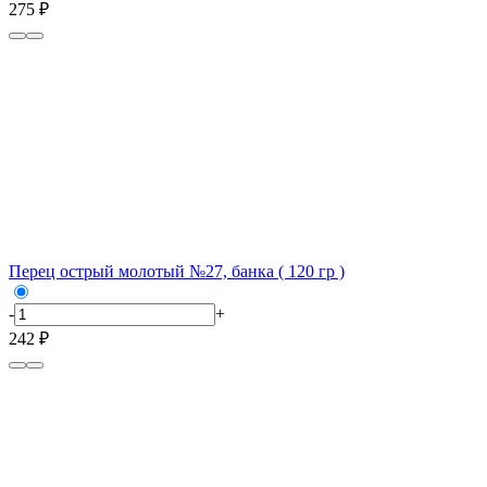
275 ₽
Перец острый молотый №27, банка ( 120 гр )
-
+
242 ₽