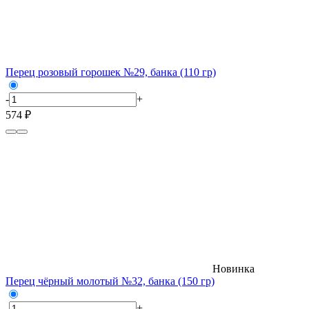
Перец розовый горошек №29, банка (110 гр)
-
+
574 ₽
Новинка
Перец чёрный молотый №32, банка (150 гр)
-
+