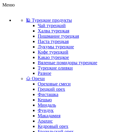
Меню
🕌 Турецкие продукты
Чай турецкий
Халва турецкая
Пишмание турецкая
Паста турецкая
Лукумы турецкие
Кофе турецкий
Какао турецкое
Вяленые помидоры турецкие
Турецкие оливки
Разное
🌰 Орехи
Ореховые смеси
Грецкий орех
Фисташка
Кешью
Миндаль
Фундук
Макадамия
Арахис
Кедровый орех
Бразильский орех