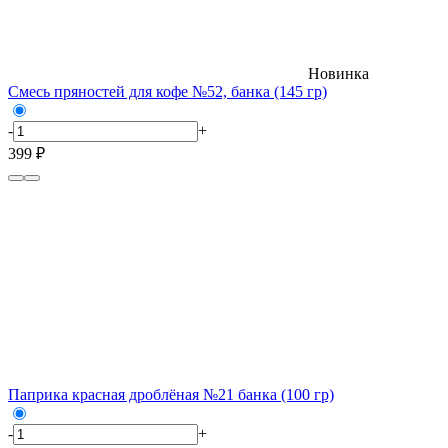
Новинка
Смесь пряностей для кофе №52, банка (145 гр)
-
+
399 ₽
Паприка красная дроблёная №21 банка (100 гр)
-
+