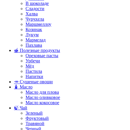
В шоколаде
Сладости
Халва
Чурчхела
Маршмеллоу
Козинак
Лукум
Мармелад
Пахлава
🍯 Полезные продукты
Ореховые пасты
Урбечи
Мёд
Пастила
Напитки
🥕 Сушеные овощи
🧴 Масло
Масло для плова
Масло оливковое
Масло кокосовое
🍃 Чай
Зеленый
Фруктовый
Травяной
Черный