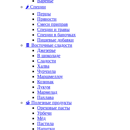
Варенье
🌶️ Специи
Перцы
Пряности
Смеси приправ
Специи и травы
Специи в баночках
Пищевые добавки
🍫 Восточные сладости
Джезерье
В шоколаде
Сладости
Халва
Чурчхела
Маршмеллоу
Козинак
Лукум
Мармелад
Пахлава
🍯 Полезные продукты
Ореховые пасты
Урбечи
Мёд
Пастила
Напитки