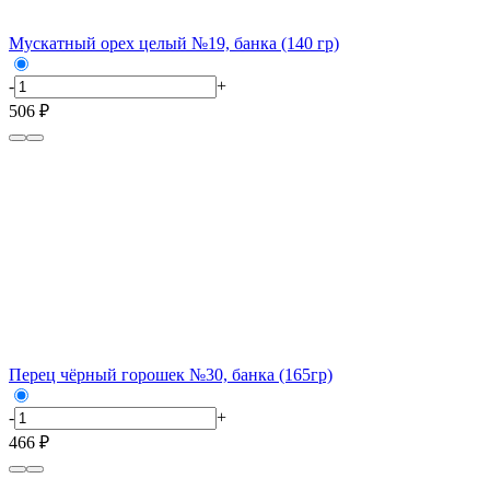
Мускатный орех целый №19, банка (140 гр)
-
+
506 ₽
Перец чёрный горошек №30, банка (165гр)
-
+
466 ₽