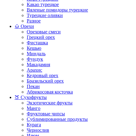
Какао турецкое
Вяленые помидоры турецкие
Турецкие оливки
Разное
🌰 Орехи
Ореховые смеси
Грецкий орех
Фисташка
Кешью
Миндаль
Фундук
Макадамия
Арахис
Кедровый орех
Бразильский орех
Пекан
Абрикосовая косточка
🍑 Сухофрукты
Экзотические фрукты
Манго
Фруктовые чипсы
Сублимированные продукты
Курага
Чернослив
Изюм