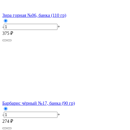
Зира горная №06, банка (110 гр)
-
+
375 ₽
Барбарис чёрный №17, банка (90 гр)
-
+
274 ₽