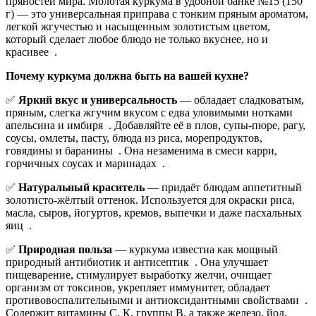
пряностей мира. Молотая куркума в удобной банке №15 (150
г) — это универсальная приправа с тонким пряным ароматом,
легкой жгучестью и насыщенным золотистым цветом,
который сделает любое блюдо не только вкуснее, но и
красивее
.
Почему куркума должна быть на вашей кухне?
✅
Яркий вкус и универсальность
— обладает сладковатым,
пряным, слегка жгучим вкусом с едва уловимыми нотками
апельсина и имбиря
. Добавляйте её в плов, супы-пюре, рагу,
соусы, омлеты, пасту, блюда из риса, морепродуктов,
говядины и баранины
. Она незаменима в смеси карри,
горчичных соусах и маринадах
.
✅
Натуральный краситель
— придаёт блюдам аппетитный
золотисто-жёлтый оттенок. Используется для окраски риса,
масла, сыров, йогуртов, кремов, выпечки и даже пасхальных
яиц
.
✅
Природная польза
— куркума известна как мощный
природный антибиотик и антисептик
. Она улучшает
пищеварение, стимулирует выработку желчи, очищает
организм от токсинов, укрепляет иммунитет, обладает
противовоспалительными и антиоксидантными свойствами
.
Содержит витамины С, К, группы В, а также железо, йод,