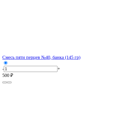
Смесь пяти перцев №40, банка (145 гр)
-
+
500 ₽