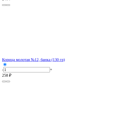
Корица молотая №12, банка (130 гр)
-
+
258 ₽