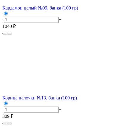
Кардамон целый №09, банка (100 гр)
-
+
1040 ₽
Корица палочки №13, банка (100 гр)
-
+
309 ₽