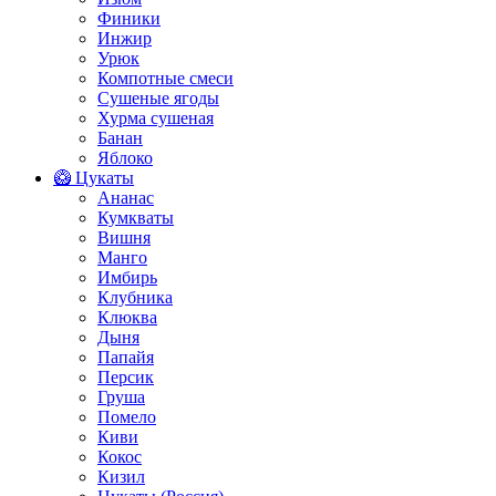
Финики
Инжир
Урюк
Компотные смеси
Сушеные ягоды
Хурма сушеная
Банан
Яблоко
🥝 Цукаты
Ананас
Кумкваты
Вишня
Манго
Имбирь
Клубника
Клюква
Дыня
Папайя
Персик
Груша
Помело
Киви
Кокос
Кизил