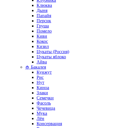
Клубника
Клюква
Дыня
Папайя
Персик
Груша
Помело
Киви
Кокос
Кизил
Цукаты (Россия)
Цукаты яблоко
Айва
🍚 Бакалея
Кунжут
Рис
Нут
Киноа
Злаки
Семечки
Фасоль
Чечевица
Мука
Лён
Консервация