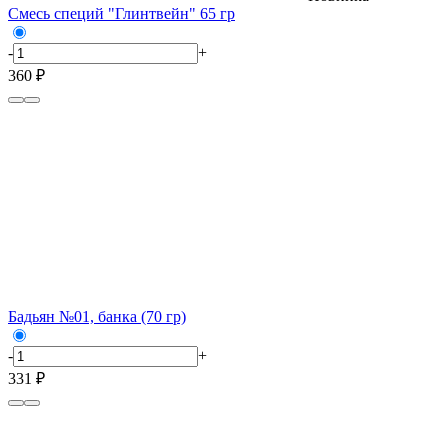
Смесь специй "Глинтвейн" 65 гр
-
+
360 ₽
Бадьян №01, банка (70 гр)
-
+
331 ₽