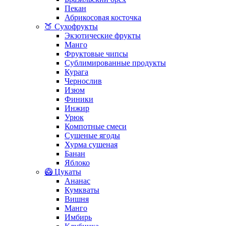
Пекан
Абрикосовая косточка
🍑 Сухофрукты
Экзотические фрукты
Манго
Фруктовые чипсы
Сублимированные продукты
Курага
Чернослив
Изюм
Финики
Инжир
Урюк
Компотные смеси
Сушеные ягоды
Хурма сушеная
Банан
Яблоко
🥝 Цукаты
Ананас
Кумкваты
Вишня
Манго
Имбирь