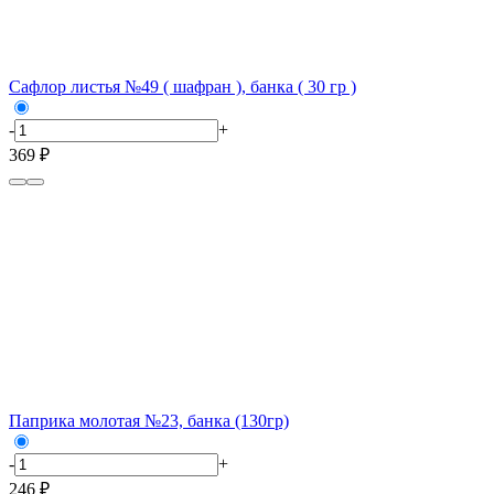
Сафлор листья №49 ( шафран ), банка ( 30 гр )
-
+
369 ₽
Паприка молотая №23, банка (130гр)
-
+
246 ₽