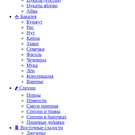
Цукаты (Россия)
Цукаты яблоко
Айва
🍚 Бакалея
Кунжут
Рис
Нут
Киноа
Злаки
Семечки
Фасоль
Чечевица
Мука
Лён
Консервация
Варенье
🌶️ Специи
Перцы
Пряности
Смеси приправ
Специи и травы
Специи в баночках
Пищевые добавки
🍫 Восточные сладости
Джезерье