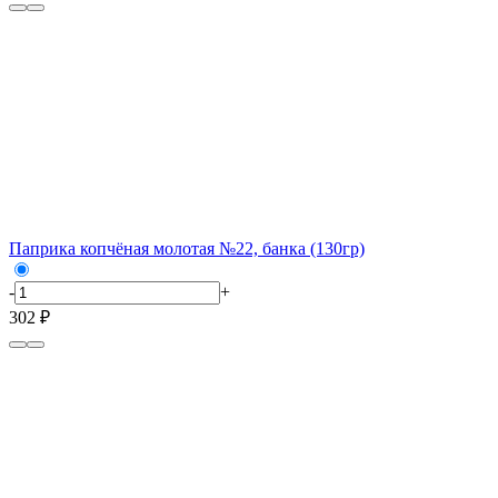
Паприка копчёная молотая №22, банка (130гр)
-
+
302 ₽