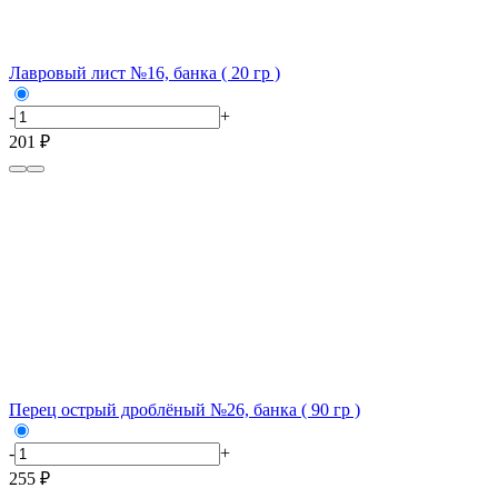
Лавровый лист №16, банка ( 20 гр )
-
+
201 ₽
Перец острый дроблёный №26, банка ( 90 гр )
-
+
255 ₽