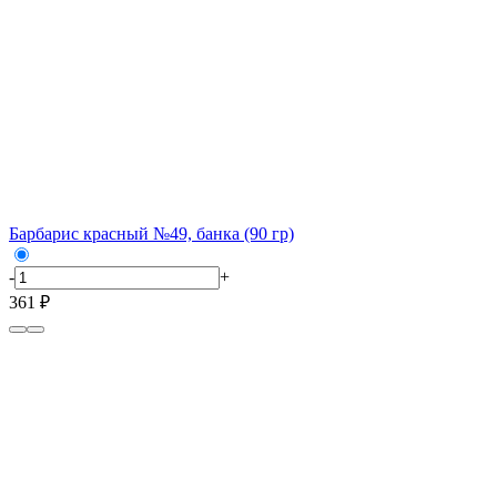
Барбарис красный №49, банка (90 гр)
-
+
361 ₽