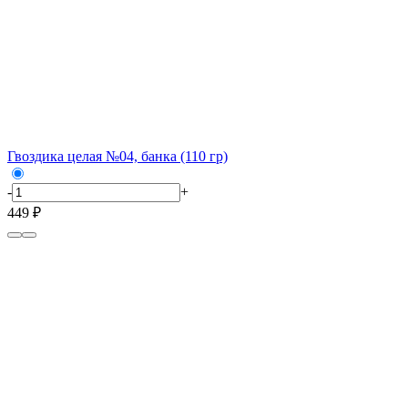
Гвоздика целая №04, банка (110 гр)
-
+
449 ₽