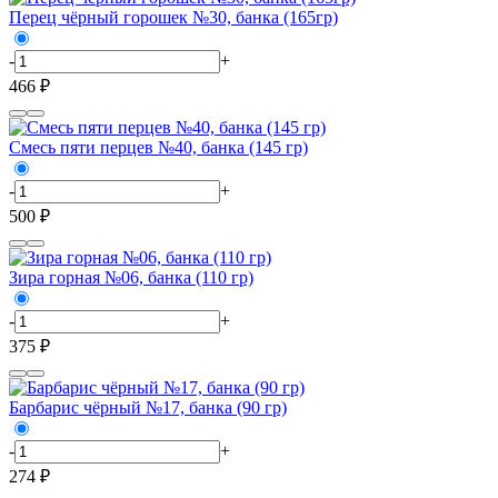
Перец чёрный горошек №30, банка (165гр)
-
+
466 ₽
Смесь пяти перцев №40, банка (145 гр)
-
+
500 ₽
Зира горная №06, банка (110 гр)
-
+
375 ₽
Барбарис чёрный №17, банка (90 гр)
-
+
274 ₽