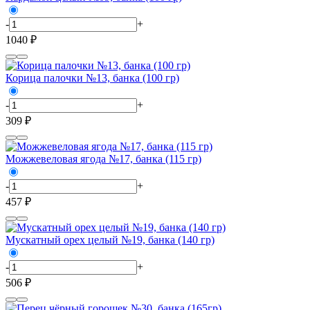
-
+
1040 ₽
Корица палочки №13, банка (100 гр)
-
+
309 ₽
Можжевеловая ягода №17, банка (115 гр)
-
+
457 ₽
Мускатный орех целый №19, банка (140 гр)
-
+
506 ₽