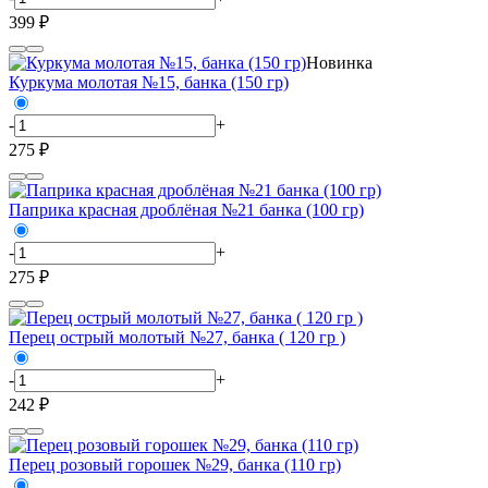
399 ₽
Новинка
Куркума молотая №15, банка (150 гр)
-
+
275 ₽
Паприка красная дроблёная №21 банка (100 гр)
-
+
275 ₽
Перец острый молотый №27, банка ( 120 гр )
-
+
242 ₽
Перец розовый горошек №29, банка (110 гр)