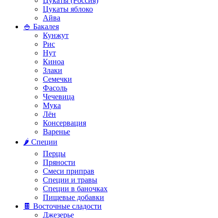
Цукаты (Россия)
Цукаты яблоко
Айва
🍚 Бакалея
Кунжут
Рис
Нут
Киноа
Злаки
Семечки
Фасоль
Чечевица
Мука
Лён
Консервация
Варенье
🌶️ Специи
Перцы
Пряности
Смеси приправ
Специи и травы
Специи в баночках
Пищевые добавки
🍫 Восточные сладости
Джезерье