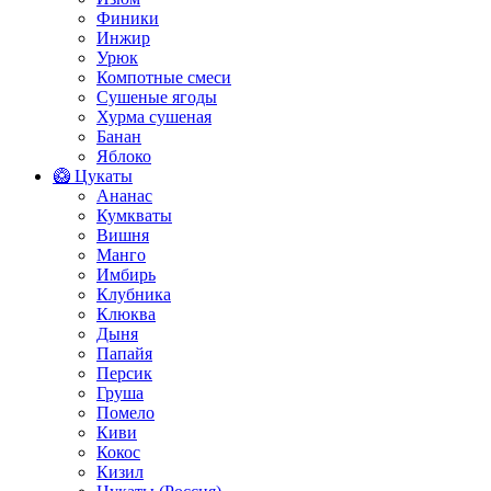
Финики
Инжир
Урюк
Компотные смеси
Сушеные ягоды
Хурма сушеная
Банан
Яблоко
🥝 Цукаты
Ананас
Кумкваты
Вишня
Манго
Имбирь
Клубника
Клюква
Дыня
Папайя
Персик
Груша
Помело
Киви
Кокос
Кизил