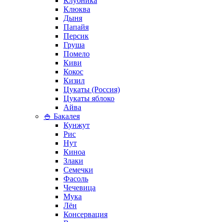
Клубника
Клюква
Дыня
Папайя
Персик
Груша
Помело
Киви
Кокос
Кизил
Цукаты (Россия)
Цукаты яблоко
Айва
🍚 Бакалея
Кунжут
Рис
Нут
Киноа
Злаки
Семечки
Фасоль
Чечевица
Мука
Лён
Консервация