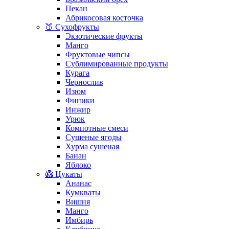
Пекан
Абрикосовая косточка
🍑 Сухофрукты
Экзотические фрукты
Манго
Фруктовые чипсы
Сублимированные продукты
Курага
Чернослив
Изюм
Финики
Инжир
Урюк
Компотные смеси
Сушеные ягоды
Хурма сушеная
Банан
Яблоко
🥝 Цукаты
Ананас
Кумкваты
Вишня
Манго
Имбирь