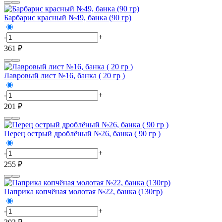
Барбарис красный №49, банка (90 гр)
-
+
361 ₽
Лавровый лист №16, банка ( 20 гр )
-
+
201 ₽
Перец острый дроблёный №26, банка ( 90 гр )
-
+
255 ₽
Паприка копчёная молотая №22, банка (130гр)
-
+