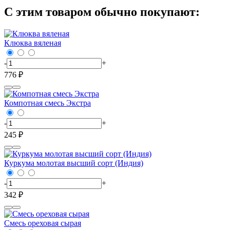
С этим товаром обычно покупают:
Клюква вяленая
-
+
776 ₽
Компотная смесь Экстра
-
+
245 ₽
Куркума молотая высший сорт (Индия)
-
+
342 ₽
Смесь ореховая сырая