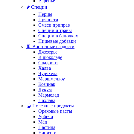
Варенье
🌶️ Специи
Перцы
Пряности
Смеси приправ
Специи и травы
Специи в баночках
Пищевые добавки
🍫 Восточные сладости
Джезерье
В шоколаде
Сладости
Халва
Чурчхела
Маршмеллоу
Козинак
Лукум
Мармелад
Пахлава
🍯 Полезные продукты
Ореховые пасты
Урбечи
Мёд
Пастила
Напитки