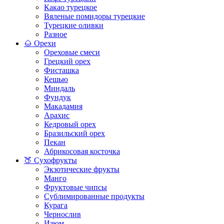
Какао турецкое
Вяленые помидоры турецкие
Турецкие оливки
Разное
🌰 Орехи
Ореховые смеси
Грецкий орех
Фисташка
Кешью
Миндаль
Фундук
Макадамия
Арахис
Кедровый орех
Бразильский орех
Пекан
Абрикосовая косточка
🍑 Сухофрукты
Экзотические фрукты
Манго
Фруктовые чипсы
Сублимированные продукты
Курага
Чернослив
Изюм