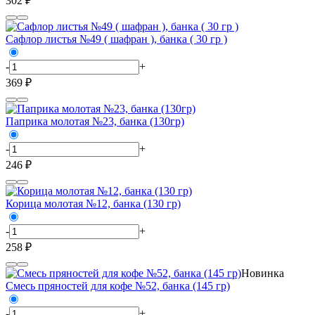
302 ₽
Сафлор листья №49 ( шафран ), банка ( 30 гр )
-
+
369 ₽
Паприка молотая №23, банка (130гр)
-
+
246 ₽
Корица молотая №12, банка (130 гр)
-
+
258 ₽
Новинка
Смесь пряностей для кофе №52, банка (145 гр)
-
+