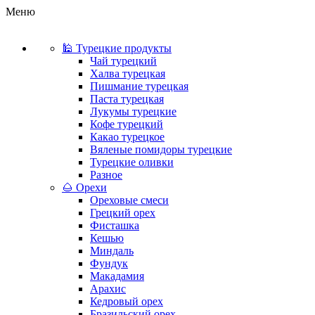
Меню
🕌 Турецкие продукты
Чай турецкий
Халва турецкая
Пишмание турецкая
Паста турецкая
Лукумы турецкие
Кофе турецкий
Какао турецкое
Вяленые помидоры турецкие
Турецкие оливки
Разное
🌰 Орехи
Ореховые смеси
Грецкий орех
Фисташка
Кешью
Миндаль
Фундук
Макадамия
Арахис
Кедровый орех
Бразильский орех