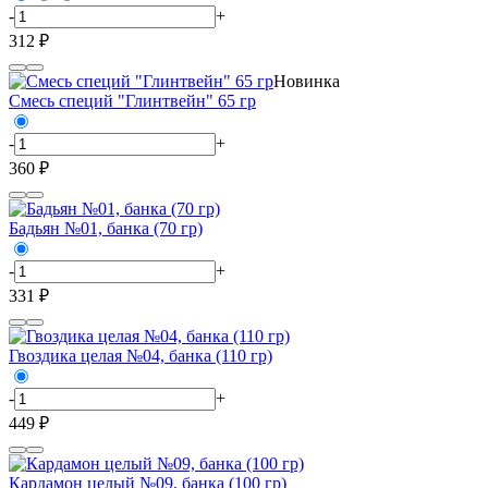
-
+
312 ₽
Новинка
Смесь специй "Глинтвейн" 65 гр
-
+
360 ₽
Бадьян №01, банка (70 гр)
-
+
331 ₽
Гвоздика целая №04, банка (110 гр)
-
+
449 ₽
Кардамон целый №09, банка (100 гр)