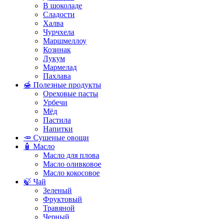
В шоколаде
Сладости
Халва
Чурчхела
Маршмеллоу
Козинак
Лукум
Мармелад
Пахлава
🍯 Полезные продукты
Ореховые пасты
Урбечи
Мёд
Пастила
Напитки
🥕 Сушеные овощи
🧴 Масло
Масло для плова
Масло оливковое
Масло кокосовое
🍃 Чай
Зеленый
Фруктовый
Травяной
Черный