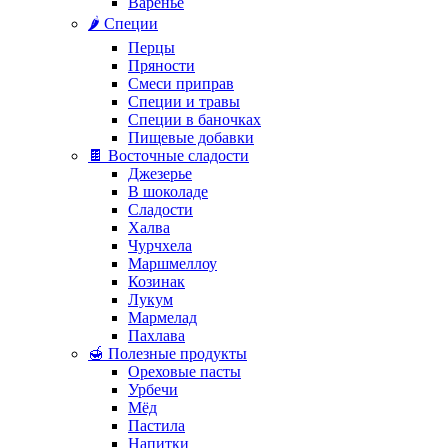
Варенье
🌶️ Специи
Перцы
Пряности
Смеси приправ
Специи и травы
Специи в баночках
Пищевые добавки
🍫 Восточные сладости
Джезерье
В шоколаде
Сладости
Халва
Чурчхела
Маршмеллоу
Козинак
Лукум
Мармелад
Пахлава
🍯 Полезные продукты
Ореховые пасты
Урбечи
Мёд
Пастила
Напитки