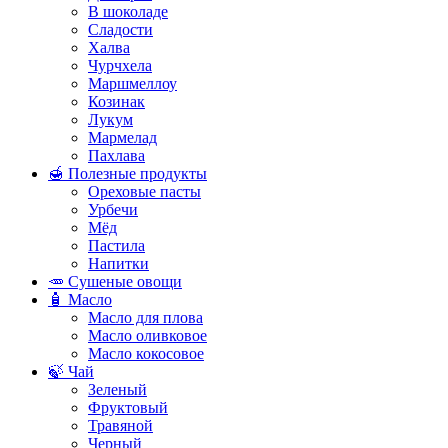
В шоколаде
Сладости
Халва
Чурчхела
Маршмеллоу
Козинак
Лукум
Мармелад
Пахлава
🍯 Полезные продукты
Ореховые пасты
Урбечи
Мёд
Пастила
Напитки
🥕 Сушеные овощи
🧴 Масло
Масло для плова
Масло оливковое
Масло кокосовое
🍃 Чай
Зеленый
Фруктовый
Травяной
Черный