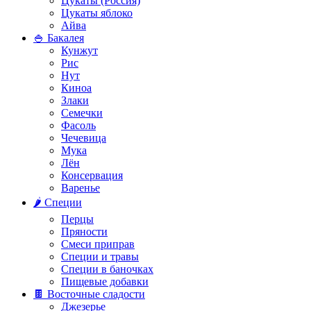
Цукаты (Россия)
Цукаты яблоко
Айва
🍚 Бакалея
Кунжут
Рис
Нут
Киноа
Злаки
Семечки
Фасоль
Чечевица
Мука
Лён
Консервация
Варенье
🌶️ Специи
Перцы
Пряности
Смеси приправ
Специи и травы
Специи в баночках
Пищевые добавки
🍫 Восточные сладости
Джезерье