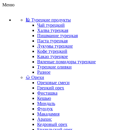
Меню
🕌 Турецкие продукты
Чай турецкий
Халва турецкая
Пишмание турецкая
Паста турецкая
Лукумы турецкие
Кофе турецкий
Какао турецкое
Вяленые помидоры турецкие
Турецкие оливки
Разное
🌰 Орехи
Ореховые смеси
Грецкий орех
Фисташка
Кешью
Миндаль
Фундук
Макадамия
Арахис
Кедровый орех
Бразильский орех