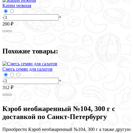
Карри нежная
К
-
+
-
200 ₽
5
Похожие товары:
Смесь семян для салатов
С
-
+
-
312 ₽
3
Кэроб необжаренный №104, 300 г с
доставкой по Санкт-Петербургу
Приобрести Кэроб необжаренный №104, 300 г а также другую