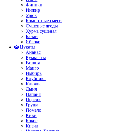
Финики
Инжир
Урюк
Компотные смеси
Сушеные ягоды
Хурма сушеная
Банан
Яблоко
🥝 Цукаты
Ананас
Кумкваты
Вишня
Манго
Имбирь
Клубника
Клюква
Дыня
Папайя
Персик
Груша
Помело
Киви
Кокос
Кизил