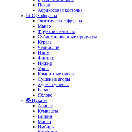
Пекан
Абрикосовая косточка
🍑 Сухофрукты
Экзотические фрукты
Манго
Фруктовые чипсы
Сублимированные продукты
Курага
Чернослив
Изюм
Финики
Инжир
Урюк
Компотные смеси
Сушеные ягоды
Хурма сушеная
Банан
Яблоко
🥝 Цукаты
Ананас
Кумкваты
Вишня
Манго
Имбирь