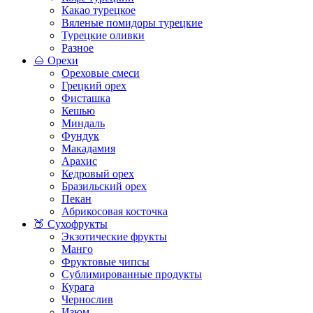
Какао турецкое
Вяленые помидоры турецкие
Турецкие оливки
Разное
🌰 Орехи
Ореховые смеси
Грецкий орех
Фисташка
Кешью
Миндаль
Фундук
Макадамия
Арахис
Кедровый орех
Бразильский орех
Пекан
Абрикосовая косточка
🍑 Сухофрукты
Экзотические фрукты
Манго
Фруктовые чипсы
Сублимированные продукты
Курага
Чернослив
Изюм