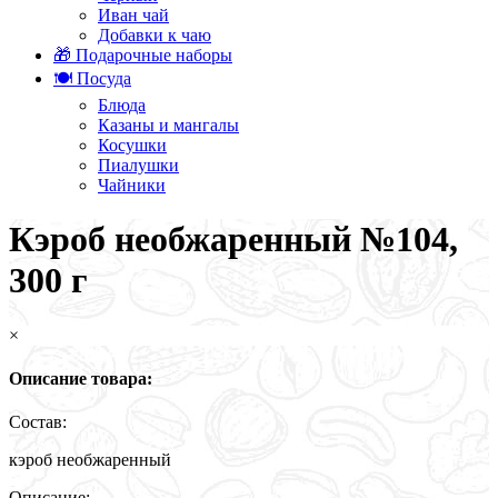
Иван чай
Добавки к чаю
🎁 Подарочные наборы
🍽️ Посуда
Блюда
Казаны и мангалы
Косушки
Пиалушки
Чайники
Кэроб необжаренный №104,
300 г
×
Описание товара:
Состав:
кэроб необжаренный
Описание: