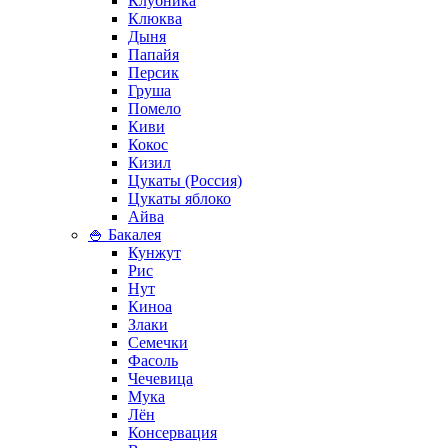
Клубника
Клюква
Дыня
Папайя
Персик
Груша
Помело
Киви
Кокос
Кизил
Цукаты (Россия)
Цукаты яблоко
Айва
🍚 Бакалея
Кунжут
Рис
Нут
Киноа
Злаки
Семечки
Фасоль
Чечевица
Мука
Лён
Консервация