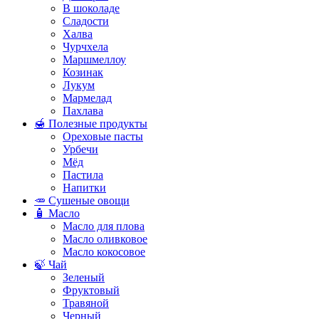
В шоколаде
Сладости
Халва
Чурчхела
Маршмеллоу
Козинак
Лукум
Мармелад
Пахлава
🍯 Полезные продукты
Ореховые пасты
Урбечи
Мёд
Пастила
Напитки
🥕 Сушеные овощи
🧴 Масло
Масло для плова
Масло оливковое
Масло кокосовое
🍃 Чай
Зеленый
Фруктовый
Травяной
Черный