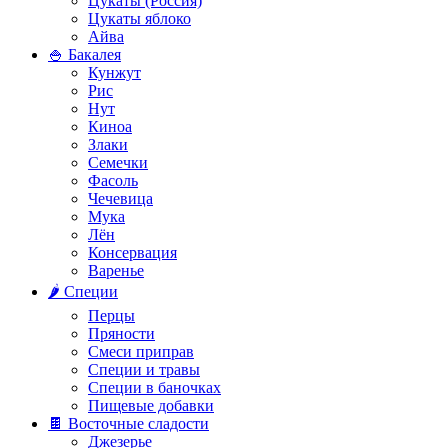
Цукаты (Россия)
Цукаты яблоко
Айва
🍚 Бакалея
Кунжут
Рис
Нут
Киноа
Злаки
Семечки
Фасоль
Чечевица
Мука
Лён
Консервация
Варенье
🌶️ Специи
Перцы
Пряности
Смеси приправ
Специи и травы
Специи в баночках
Пищевые добавки
🍫 Восточные сладости
Джезерье