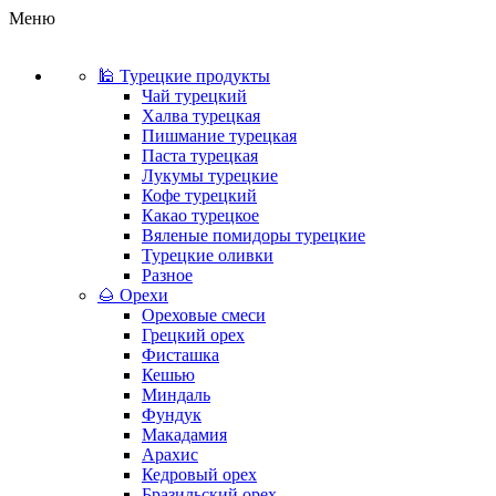
Меню
🕌 Турецкие продукты
Чай турецкий
Халва турецкая
Пишмание турецкая
Паста турецкая
Лукумы турецкие
Кофе турецкий
Какао турецкое
Вяленые помидоры турецкие
Турецкие оливки
Разное
🌰 Орехи
Ореховые смеси
Грецкий орех
Фисташка
Кешью
Миндаль
Фундук
Макадамия
Арахис
Кедровый орех
Бразильский орех