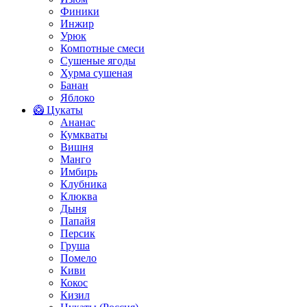
Финики
Инжир
Урюк
Компотные смеси
Сушеные ягоды
Хурма сушеная
Банан
Яблоко
🥝 Цукаты
Ананас
Кумкваты
Вишня
Манго
Имбирь
Клубника
Клюква
Дыня
Папайя
Персик
Груша
Помело
Киви
Кокос
Кизил