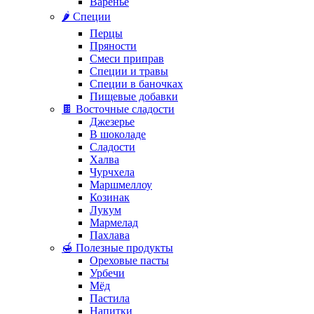
Варенье
🌶️ Специи
Перцы
Пряности
Смеси приправ
Специи и травы
Специи в баночках
Пищевые добавки
🍫 Восточные сладости
Джезерье
В шоколаде
Сладости
Халва
Чурчхела
Маршмеллоу
Козинак
Лукум
Мармелад
Пахлава
🍯 Полезные продукты
Ореховые пасты
Урбечи
Мёд
Пастила
Напитки