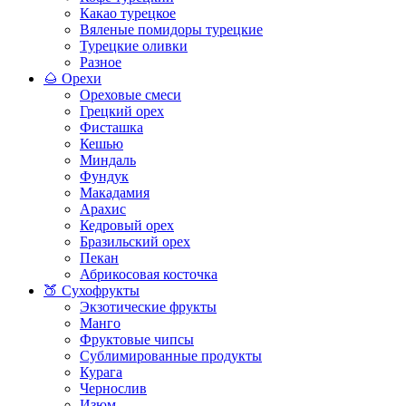
Какао турецкое
Вяленые помидоры турецкие
Турецкие оливки
Разное
🌰 Орехи
Ореховые смеси
Грецкий орех
Фисташка
Кешью
Миндаль
Фундук
Макадамия
Арахис
Кедровый орех
Бразильский орех
Пекан
Абрикосовая косточка
🍑 Сухофрукты
Экзотические фрукты
Манго
Фруктовые чипсы
Сублимированные продукты
Курага
Чернослив
Изюм