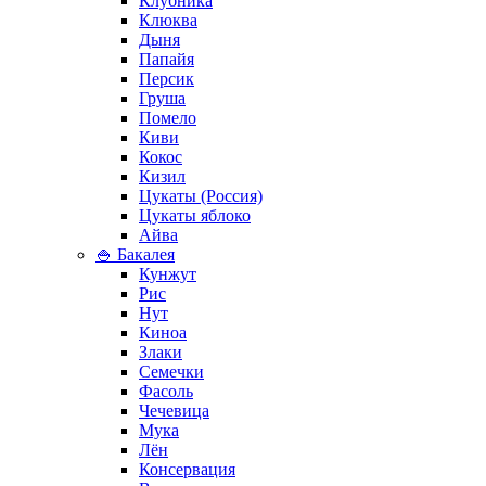
Клубника
Клюква
Дыня
Папайя
Персик
Груша
Помело
Киви
Кокос
Кизил
Цукаты (Россия)
Цукаты яблоко
Айва
🍚 Бакалея
Кунжут
Рис
Нут
Киноа
Злаки
Семечки
Фасоль
Чечевица
Мука
Лён
Консервация