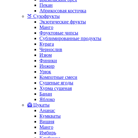
Пекан
Абрикосовая косточка
🍑 Сухофрукты
Экзотические фрукты
Манго
Фруктовые чипсы
Сублимированные продукты
Курага
Чернослив
Изюм
Финики
Инжир
Урюк
Компотные смеси
Сушеные ягоды
Хурма сушеная
Банан
Яблоко
🥝 Цукаты
Ананас
Кумкваты
Вишня
Манго
Имбирь