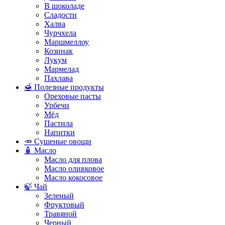
В шоколаде
Сладости
Халва
Чурчхела
Маршмеллоу
Козинак
Лукум
Мармелад
Пахлава
🍯 Полезные продукты
Ореховые пасты
Урбечи
Мёд
Пастила
Напитки
🥕 Сушеные овощи
🧴 Масло
Масло для плова
Масло оливковое
Масло кокосовое
🍃 Чай
Зеленый
Фруктовый
Травяной
Черный