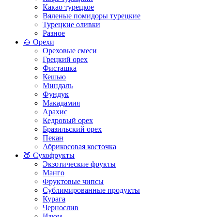
Какао турецкое
Вяленые помидоры турецкие
Турецкие оливки
Разное
🌰 Орехи
Ореховые смеси
Грецкий орех
Фисташка
Кешью
Миндаль
Фундук
Макадамия
Арахис
Кедровый орех
Бразильский орех
Пекан
Абрикосовая косточка
🍑 Сухофрукты
Экзотические фрукты
Манго
Фруктовые чипсы
Сублимированные продукты
Курага
Чернослив
Изюм