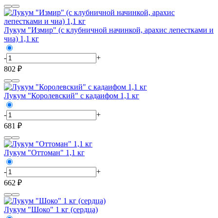
Лукум "Измир" (с клубничной начинкой, арахис лепестками и
чиа) 1,1 кг
-
+
802 ₽
Лукум "Королевский" с кадаифом 1,1 кг
-
+
681 ₽
Лукум "Оттоман" 1,1 кг
-
+
662 ₽
Лукум "Шоко" 1 кг (сердца)