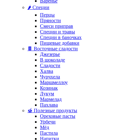
Варенье
🌶️ Специи
Перцы
Пряности
Смеси приправ
Специи и травы
Специи в баночках
Пищевые добавки
🍫 Восточные сладости
Джезерье
В шоколаде
Сладости
Халва
Чурчхела
Маршмеллоу
Козинак
Лукум
Мармелад
Пахлава
🍯 Полезные продукты
Ореховые пасты
Урбечи
Мёд
Пастила
Напитки