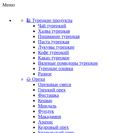
Меню
🕌 Турецкие продукты
Чай турецкий
Халва турецкая
Пишмание турецкая
Паста турецкая
Лукумы турецкие
Кофе турецкий
Какао турецкое
Вяленые помидоры турецкие
Турецкие оливки
Разное
🌰 Орехи
Ореховые смеси
Грецкий орех
Фисташка
Кешью
Миндаль
Фундук
Макадамия
Арахис
Кедровый орех
Бразильский орех