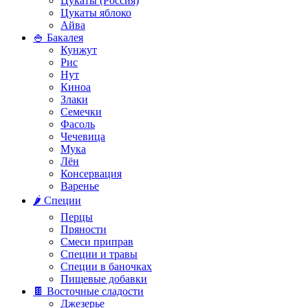
Цукаты (Россия)
Цукаты яблоко
Айва
🍚 Бакалея
Кунжут
Рис
Нут
Киноа
Злаки
Семечки
Фасоль
Чечевица
Мука
Лён
Консервация
Варенье
🌶️ Специи
Перцы
Пряности
Смеси приправ
Специи и травы
Специи в баночках
Пищевые добавки
🍫 Восточные сладости
Джезерье