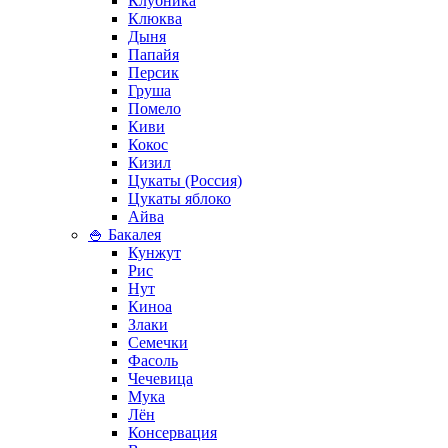
Клубника
Клюква
Дыня
Папайя
Персик
Груша
Помело
Киви
Кокос
Кизил
Цукаты (Россия)
Цукаты яблоко
Айва
🍚 Бакалея
Кунжут
Рис
Нут
Киноа
Злаки
Семечки
Фасоль
Чечевица
Мука
Лён
Консервация