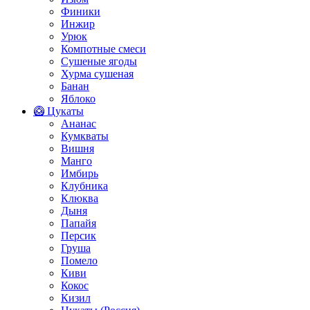
Финики
Инжир
Урюк
Компотные смеси
Сушеные ягоды
Хурма сушеная
Банан
Яблоко
🥝 Цукаты
Ананас
Кумкваты
Вишня
Манго
Имбирь
Клубника
Клюква
Дыня
Папайя
Персик
Груша
Помело
Киви
Кокос
Кизил