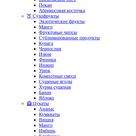
Пекан
Абрикосовая косточка
🍑 Сухофрукты
Экзотические фрукты
Манго
Фруктовые чипсы
Сублимированные продукты
Курага
Чернослив
Изюм
Финики
Инжир
Урюк
Компотные смеси
Сушеные ягоды
Хурма сушеная
Банан
Яблоко
🥝 Цукаты
Ананас
Кумкваты
Вишня
Манго
Имбирь