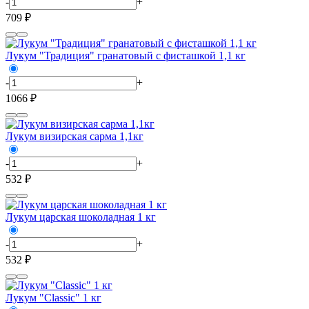
-
+
709 ₽
Лукум "Традиция" гранатовый с фисташкой 1,1 кг
-
+
1066 ₽
Лукум визирская сарма 1,1кг
-
+
532 ₽
Лукум царская шоколадная 1 кг
-
+
532 ₽
Лукум "Сlassic" 1 кг