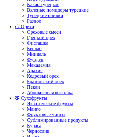
Какао турецкое
Вяленые помидоры турецкие
Турецкие оливки
Разное
🌰 Орехи
Ореховые смеси
Грецкий орех
Фисташка
Кешью
Миндаль
Фундук
Макадамия
Арахис
Кедровый орех
Бразильский орех
Пекан
Абрикосовая косточка
🍑 Сухофрукты
Экзотические фрукты
Манго
Фруктовые чипсы
Сублимированные продукты
Курага
Чернослив
Изюм