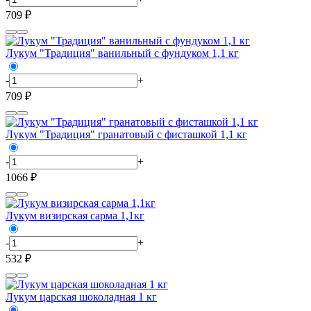
709 ₽
Лукум "Традиция" ванильный с фундуком 1,1 кг
-
+
709 ₽
Лукум "Традиция" гранатовый с фисташкой 1,1 кг
-
+
1066 ₽
Лукум визирская сарма 1,1кг
-
+
532 ₽
Лукум царская шоколадная 1 кг