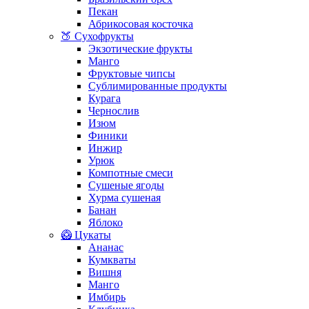
Пекан
Абрикосовая косточка
🍑 Сухофрукты
Экзотические фрукты
Манго
Фруктовые чипсы
Сублимированные продукты
Курага
Чернослив
Изюм
Финики
Инжир
Урюк
Компотные смеси
Сушеные ягоды
Хурма сушеная
Банан
Яблоко
🥝 Цукаты
Ананас
Кумкваты
Вишня
Манго
Имбирь