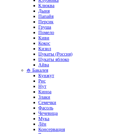
Клубника
Клюква
Дыня
Папайя
Персик
Груша
Помело
Киви
Кокос
Кизил
Цукаты (Россия)
Цукаты яблоко
Айва
🍚 Бакалея
Кунжут
Рис
Нут
Киноа
Злаки
Семечки
Фасоль
Чечевица
Мука
Лён
Консервация