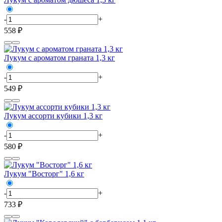
-
+
558 ₽
Лукум с ароматом граната 1,3 кг
-
+
549 ₽
Лукум ассорти кубики 1,3 кг
-
+
580 ₽
Лукум "Восторг" 1,6 кг
-
+
733 ₽