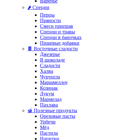
Варенье
🌶️ Специи
Перцы
Пряности
Смеси приправ
Специи и травы
Специи в баночках
Пищевые добавки
🍫 Восточные сладости
Джезерье
В шоколаде
Сладости
Халва
Чурчхела
Маршмеллоу
Козинак
Лукум
Мармелад
Пахлава
🍯 Полезные продукты
Ореховые пасты
Урбечи
Мёд
Пастила
Напитки