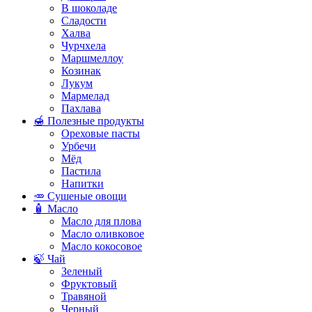
В шоколаде
Сладости
Халва
Чурчхела
Маршмеллоу
Козинак
Лукум
Мармелад
Пахлава
🍯 Полезные продукты
Ореховые пасты
Урбечи
Мёд
Пастила
Напитки
🥕 Сушеные овощи
🧴 Масло
Масло для плова
Масло оливковое
Масло кокосовое
🍃 Чай
Зеленый
Фруктовый
Травяной
Черный