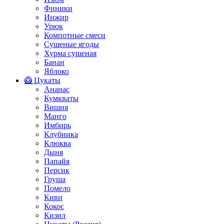
Финики
Инжир
Урюк
Компотные смеси
Сушеные ягоды
Хурма сушеная
Банан
Яблоко
🥝 Цукаты
Ананас
Кумкваты
Вишня
Манго
Имбирь
Клубника
Клюква
Дыня
Папайя
Персик
Груша
Помело
Киви
Кокос
Кизил