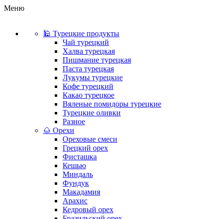
Меню
🕌 Турецкие продукты
Чай турецкий
Халва турецкая
Пишмание турецкая
Паста турецкая
Лукумы турецкие
Кофе турецкий
Какао турецкое
Вяленые помидоры турецкие
Турецкие оливки
Разное
🌰 Орехи
Ореховые смеси
Грецкий орех
Фисташка
Кешью
Миндаль
Фундук
Макадамия
Арахис
Кедровый орех
Бразильский орех