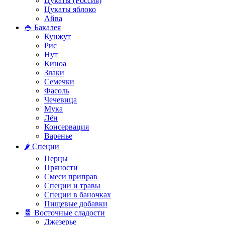
Цукаты (Россия)
Цукаты яблоко
Айва
🍚 Бакалея
Кунжут
Рис
Нут
Киноа
Злаки
Семечки
Фасоль
Чечевица
Мука
Лён
Консервация
Варенье
🌶️ Специи
Перцы
Пряности
Смеси приправ
Специи и травы
Специи в баночках
Пищевые добавки
🍫 Восточные сладости
Джезерье