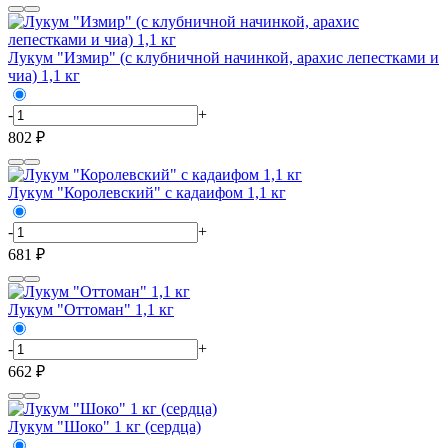
Лукум "Измир" (с клубничной начинкой, арахис лепестками и
чиа) 1,1 кг
-
+
802 ₽
Лукум "Королевский" с кадаифом 1,1 кг
-
+
681 ₽
Лукум "Оттоман" 1,1 кг
-
+
662 ₽
Лукум "Шоко" 1 кг (сердца)