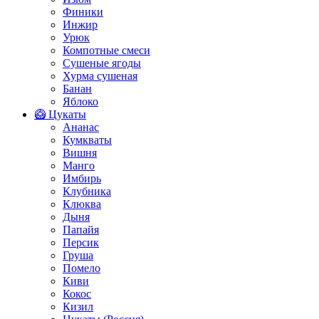
Финики
Инжир
Урюк
Компотные смеси
Сушеные ягоды
Хурма сушеная
Банан
Яблоко
🥝 Цукаты
Ананас
Кумкваты
Вишня
Манго
Имбирь
Клубника
Клюква
Дыня
Папайя
Персик
Груша
Помело
Киви
Кокос
Кизил