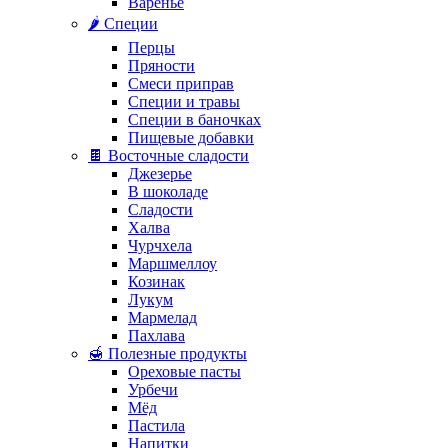
Варенье
🌶️ Специи
Перцы
Пряности
Смеси приправ
Специи и травы
Специи в баночках
Пищевые добавки
🍫 Восточные сладости
Джезерье
В шоколаде
Сладости
Халва
Чурчхела
Маршмеллоу
Козинак
Лукум
Мармелад
Пахлава
🍯 Полезные продукты
Ореховые пасты
Урбечи
Мёд
Пастила
Напитки