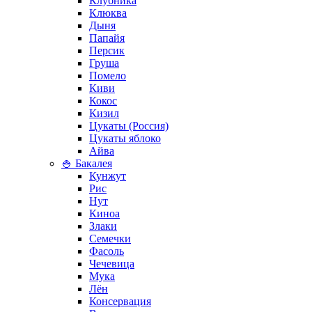
Клубника
Клюква
Дыня
Папайя
Персик
Груша
Помело
Киви
Кокос
Кизил
Цукаты (Россия)
Цукаты яблоко
Айва
🍚 Бакалея
Кунжут
Рис
Нут
Киноа
Злаки
Семечки
Фасоль
Чечевица
Мука
Лён
Консервация