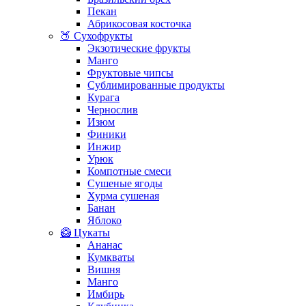
Пекан
Абрикосовая косточка
🍑 Сухофрукты
Экзотические фрукты
Манго
Фруктовые чипсы
Сублимированные продукты
Курага
Чернослив
Изюм
Финики
Инжир
Урюк
Компотные смеси
Сушеные ягоды
Хурма сушеная
Банан
Яблоко
🥝 Цукаты
Ананас
Кумкваты
Вишня
Манго
Имбирь