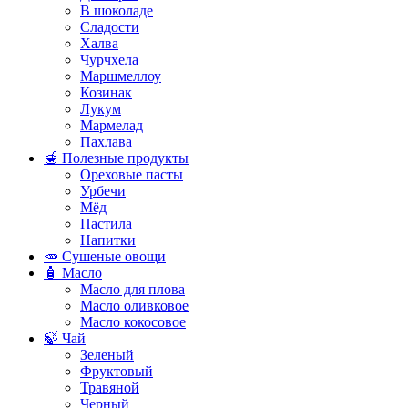
В шоколаде
Сладости
Халва
Чурчхела
Маршмеллоу
Козинак
Лукум
Мармелад
Пахлава
🍯 Полезные продукты
Ореховые пасты
Урбечи
Мёд
Пастила
Напитки
🥕 Сушеные овощи
🧴 Масло
Масло для плова
Масло оливковое
Масло кокосовое
🍃 Чай
Зеленый
Фруктовый
Травяной
Черный