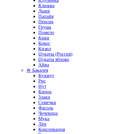
Клубника
Клюква
Дыня
Папайя
Персик
Груша
Помело
Киви
Кокос
Кизил
Цукаты (Россия)
Цукаты яблоко
Айва
🍚 Бакалея
Кунжут
Рис
Нут
Киноа
Злаки
Семечки
Фасоль
Чечевица
Мука
Лён
Консервация