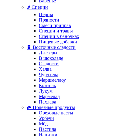
Варенье
🌶️ Специи
Перцы
Пряности
Смеси приправ
Специи и травы
Специи в баночках
Пищевые добавки
🍫 Восточные сладости
Джезерье
В шоколаде
Сладости
Халва
Чурчхела
Маршмеллоу
Козинак
Лукум
Мармелад
Пахлава
🍯 Полезные продукты
Ореховые пасты
Урбечи
Мёд
Пастила
Напитки