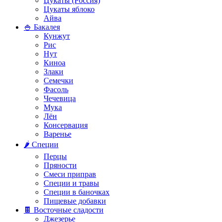
Цукаты (Россия)
Цукаты яблоко
Айва
🍚 Бакалея
Кунжут
Рис
Нут
Киноа
Злаки
Семечки
Фасоль
Чечевица
Мука
Лён
Консервация
Варенье
🌶️ Специи
Перцы
Пряности
Смеси приправ
Специи и травы
Специи в баночках
Пищевые добавки
🍫 Восточные сладости
Джезерье