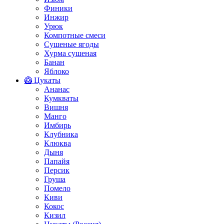
Финики
Инжир
Урюк
Компотные смеси
Сушеные ягоды
Хурма сушеная
Банан
Яблоко
🥝 Цукаты
Ананас
Кумкваты
Вишня
Манго
Имбирь
Клубника
Клюква
Дыня
Папайя
Персик
Груша
Помело
Киви
Кокос
Кизил