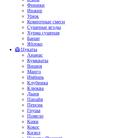
Финики
Инжир
Урюк
Компотные смеси
Сушеные ягоды
Хурма сушеная
Банан
Яблоко
🥝 Цукаты
Ананас
Кумкваты
Вишня
Манго
Имбирь
Клубника
Клюква
Дыня
Папайя
Персик
Груша
Помело
Киви
Кокос
Кизил