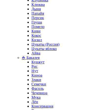
Клубника
Клюква
Дыня
Папайя
Персик
Груша
Помело
Киви
Кокос
Кизил
Цукаты (Россия)
Цукаты яблоко
Айва
🍚 Бакалея
Кунжут
Рис
Нут
Киноа
Злаки
Семечки
Фасоль
Чечевица
Мука
Лён
Консервация