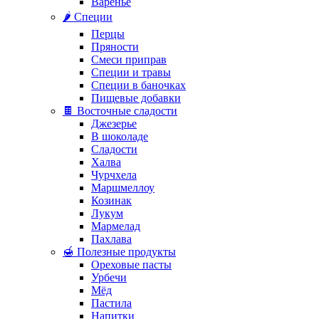
Варенье
🌶️ Специи
Перцы
Пряности
Смеси приправ
Специи и травы
Специи в баночках
Пищевые добавки
🍫 Восточные сладости
Джезерье
В шоколаде
Сладости
Халва
Чурчхела
Маршмеллоу
Козинак
Лукум
Мармелад
Пахлава
🍯 Полезные продукты
Ореховые пасты
Урбечи
Мёд
Пастила
Напитки