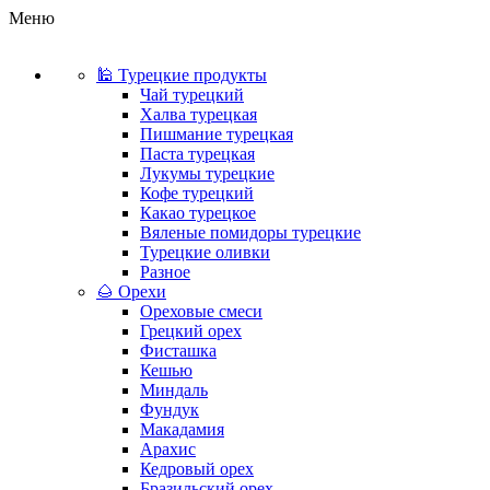
Меню
🕌 Турецкие продукты
Чай турецкий
Халва турецкая
Пишмание турецкая
Паста турецкая
Лукумы турецкие
Кофе турецкий
Какао турецкое
Вяленые помидоры турецкие
Турецкие оливки
Разное
🌰 Орехи
Ореховые смеси
Грецкий орех
Фисташка
Кешью
Миндаль
Фундук
Макадамия
Арахис
Кедровый орех
Бразильский орех