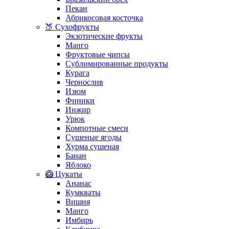
Пекан
Абрикосовая косточка
🍑 Сухофрукты
Экзотические фрукты
Манго
Фруктовые чипсы
Сублимированные продукты
Курага
Чернослив
Изюм
Финики
Инжир
Урюк
Компотные смеси
Сушеные ягоды
Хурма сушеная
Банан
Яблоко
🥝 Цукаты
Ананас
Кумкваты
Вишня
Манго
Имбирь