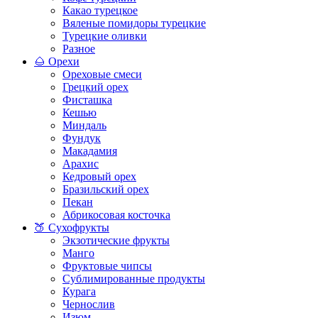
Какао турецкое
Вяленые помидоры турецкие
Турецкие оливки
Разное
🌰 Орехи
Ореховые смеси
Грецкий орех
Фисташка
Кешью
Миндаль
Фундук
Макадамия
Арахис
Кедровый орех
Бразильский орех
Пекан
Абрикосовая косточка
🍑 Сухофрукты
Экзотические фрукты
Манго
Фруктовые чипсы
Сублимированные продукты
Курага
Чернослив
Изюм