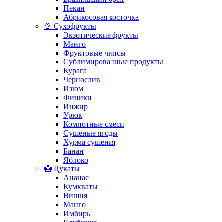
Пекан
Абрикосовая косточка
🍑 Сухофрукты
Экзотические фрукты
Манго
Фруктовые чипсы
Сублимированные продукты
Курага
Чернослив
Изюм
Финики
Инжир
Урюк
Компотные смеси
Сушеные ягоды
Хурма сушеная
Банан
Яблоко
🥝 Цукаты
Ананас
Кумкваты
Вишня
Манго
Имбирь