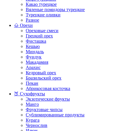
Какао турецкое
Вяленые помидоры турецкие
Турецкие оливки
Разное
🌰 Орехи
Ореховые смеси
Грецкий орех
Фисташка
Кешью
Миндаль
Фундук
Макадамия
Арахис
Кедровый орех
Бразильский орех
Пекан
Абрикосовая косточка
🍑 Сухофрукты
Экзотические фрукты
Манго
Фруктовые чипсы
Сублимированные продукты
Курага
Чернослив
Изюм