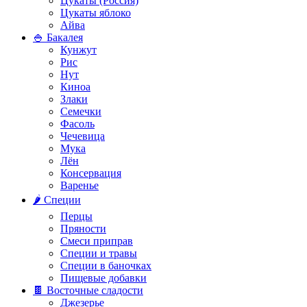
Цукаты (Россия)
Цукаты яблоко
Айва
🍚 Бакалея
Кунжут
Рис
Нут
Киноа
Злаки
Семечки
Фасоль
Чечевица
Мука
Лён
Консервация
Варенье
🌶️ Специи
Перцы
Пряности
Смеси приправ
Специи и травы
Специи в баночках
Пищевые добавки
🍫 Восточные сладости
Джезерье