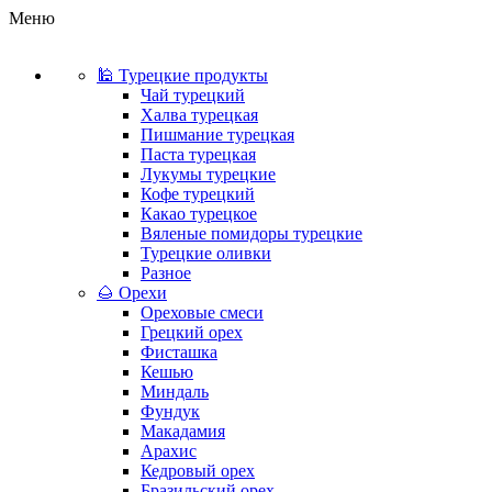
Меню
🕌 Турецкие продукты
Чай турецкий
Халва турецкая
Пишмание турецкая
Паста турецкая
Лукумы турецкие
Кофе турецкий
Какао турецкое
Вяленые помидоры турецкие
Турецкие оливки
Разное
🌰 Орехи
Ореховые смеси
Грецкий орех
Фисташка
Кешью
Миндаль
Фундук
Макадамия
Арахис
Кедровый орех
Бразильский орех