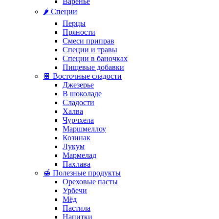
Варенье
🌶️ Специи
Перцы
Пряности
Смеси приправ
Специи и травы
Специи в баночках
Пищевые добавки
🍫 Восточные сладости
Джезерье
В шоколаде
Сладости
Халва
Чурчхела
Маршмеллоу
Козинак
Лукум
Мармелад
Пахлава
🍯 Полезные продукты
Ореховые пасты
Урбечи
Мёд
Пастила
Напитки