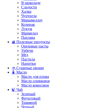
В шоколаде
Сладости
Халва
Чурчхела
Маршмеллоу
Козинак
Лукум
Мармелад
Пахлава
🍯 Полезные продукты
Ореховые пасты
Урбечи
Мёд
Пастила
Напитки
🥕 Сушеные овощи
🧴 Масло
Масло для плова
Масло оливковое
Масло кокосовое
🍃 Чай
Зеленый
Фруктовый
Травяной
Черный