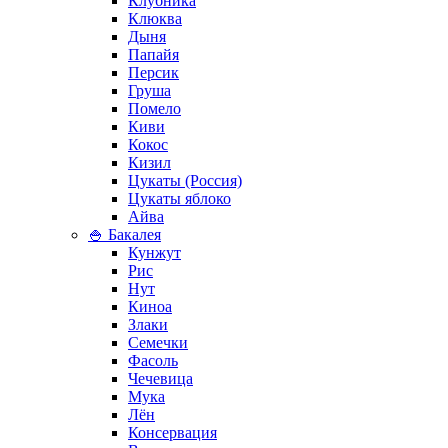
Клубника
Клюква
Дыня
Папайя
Персик
Груша
Помело
Киви
Кокос
Кизил
Цукаты (Россия)
Цукаты яблоко
Айва
🍚 Бакалея
Кунжут
Рис
Нут
Киноа
Злаки
Семечки
Фасоль
Чечевица
Мука
Лён
Консервация