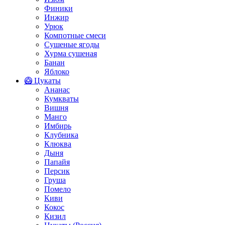
Финики
Инжир
Урюк
Компотные смеси
Сушеные ягоды
Хурма сушеная
Банан
Яблоко
🥝 Цукаты
Ананас
Кумкваты
Вишня
Манго
Имбирь
Клубника
Клюква
Дыня
Папайя
Персик
Груша
Помело
Киви
Кокос
Кизил