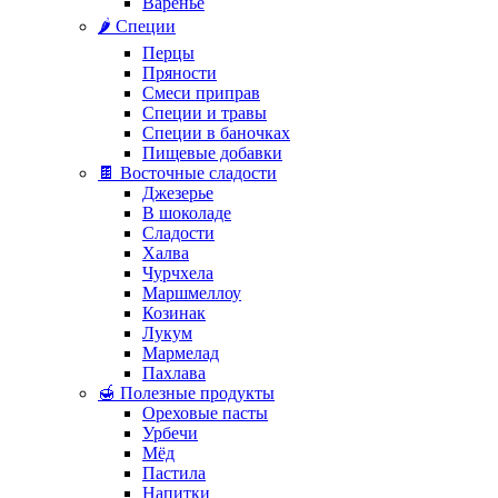
Варенье
🌶️ Специи
Перцы
Пряности
Смеси приправ
Специи и травы
Специи в баночках
Пищевые добавки
🍫 Восточные сладости
Джезерье
В шоколаде
Сладости
Халва
Чурчхела
Маршмеллоу
Козинак
Лукум
Мармелад
Пахлава
🍯 Полезные продукты
Ореховые пасты
Урбечи
Мёд
Пастила
Напитки