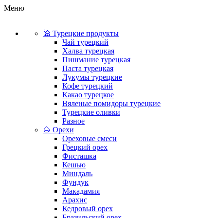
Меню
🕌 Турецкие продукты
Чай турецкий
Халва турецкая
Пишмание турецкая
Паста турецкая
Лукумы турецкие
Кофе турецкий
Какао турецкое
Вяленые помидоры турецкие
Турецкие оливки
Разное
🌰 Орехи
Ореховые смеси
Грецкий орех
Фисташка
Кешью
Миндаль
Фундук
Макадамия
Арахис
Кедровый орех
Бразильский орех