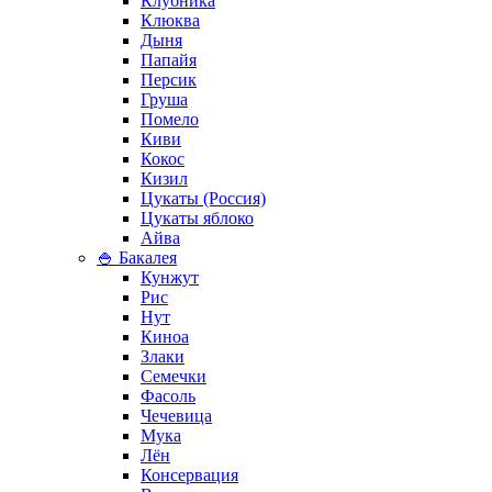
Клубника
Клюква
Дыня
Папайя
Персик
Груша
Помело
Киви
Кокос
Кизил
Цукаты (Россия)
Цукаты яблоко
Айва
🍚 Бакалея
Кунжут
Рис
Нут
Киноа
Злаки
Семечки
Фасоль
Чечевица
Мука
Лён
Консервация