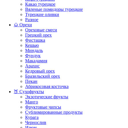
Какао турецкое
Вяленые помидоры турецкие
Турецкие оливки
Разное
🌰 Орехи
Ореховые смеси
Грецкий орех
Фисташка
Кешью
Миндаль
Фундук
Макадамия
Арахис
Кедровый орех
Бразильский орех
Пекан
Абрикосовая косточка
🍑 Сухофрукты
Экзотические фрукты
Манго
Фруктовые чипсы
Сублимированные продукты
Курага
Чернослив
Изюм