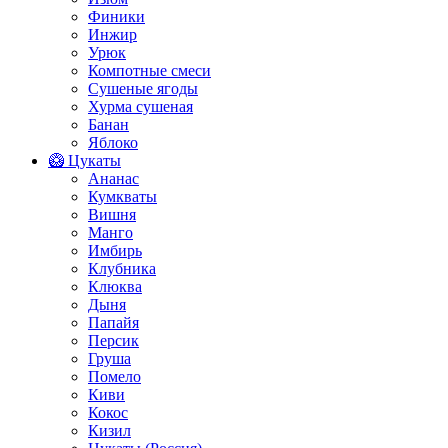
Финики
Инжир
Урюк
Компотные смеси
Сушеные ягоды
Хурма сушеная
Банан
Яблоко
🥝 Цукаты
Ананас
Кумкваты
Вишня
Манго
Имбирь
Клубника
Клюква
Дыня
Папайя
Персик
Груша
Помело
Киви
Кокос
Кизил