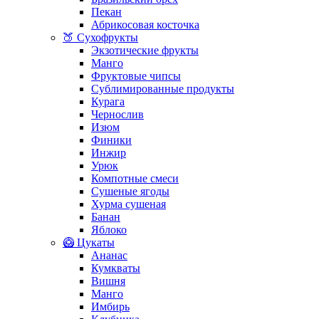
Пекан
Абрикосовая косточка
🍑 Сухофрукты
Экзотические фрукты
Манго
Фруктовые чипсы
Сублимированные продукты
Курага
Чернослив
Изюм
Финики
Инжир
Урюк
Компотные смеси
Сушеные ягоды
Хурма сушеная
Банан
Яблоко
🥝 Цукаты
Ананас
Кумкваты
Вишня
Манго
Имбирь