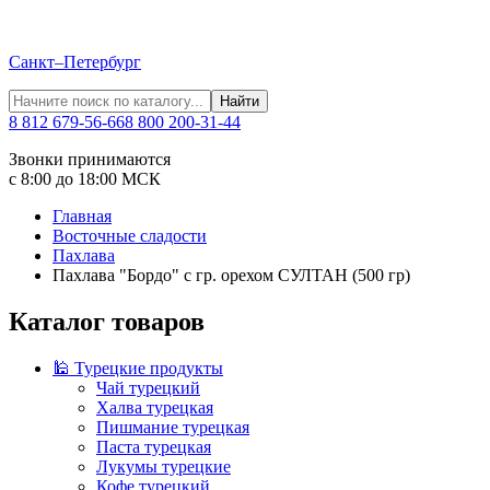
Санкт–Петербург
Найти
8 812 679-56-66
8 800 200-31-44
Звонки принимаются
с 8:00 до 18:00 МСК
Главная
Восточные сладости
Пахлава
Пахлава "Бордо" с гр. орехом СУЛТАН (500 гр)
Каталог товаров
🕌 Турецкие продукты
Чай турецкий
Халва турецкая
Пишмание турецкая
Паста турецкая
Лукумы турецкие
Кофе турецкий