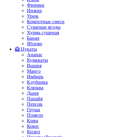
Финики
Инжир
Урюк
Компотные смеси
Сушеные ягоды
Хурма сушеная
Банан
Яблоко
🥝 Цукаты
Ананас
Кумкваты
Вишня
Манго
Имбирь
Клубника
Клюква
Дыня
Папайя
Персик
Груша
Помело
Киви
Кокос
Кизил