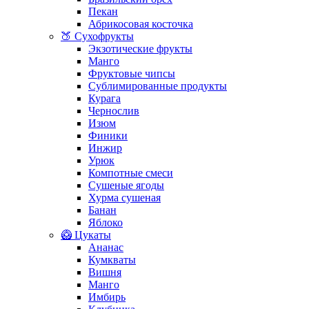
Пекан
Абрикосовая косточка
🍑 Сухофрукты
Экзотические фрукты
Манго
Фруктовые чипсы
Сублимированные продукты
Курага
Чернослив
Изюм
Финики
Инжир
Урюк
Компотные смеси
Сушеные ягоды
Хурма сушеная
Банан
Яблоко
🥝 Цукаты
Ананас
Кумкваты
Вишня
Манго
Имбирь