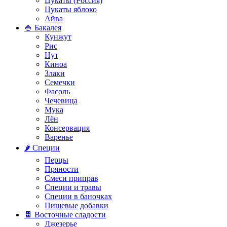
Цукаты (Россия)
Цукаты яблоко
Айва
🍚 Бакалея
Кунжут
Рис
Нут
Киноа
Злаки
Семечки
Фасоль
Чечевица
Мука
Лён
Консервация
Варенье
🌶️ Специи
Перцы
Пряности
Смеси приправ
Специи и травы
Специи в баночках
Пищевые добавки
🍫 Восточные сладости
Джезерье