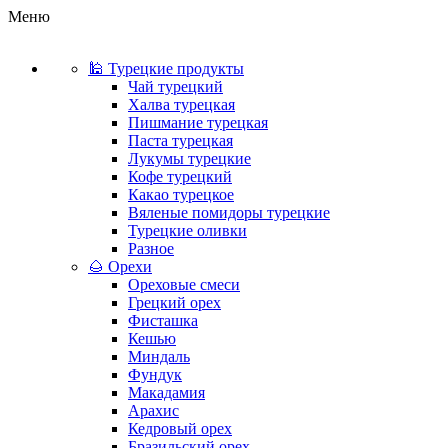
Меню
🕌 Турецкие продукты
Чай турецкий
Халва турецкая
Пишмание турецкая
Паста турецкая
Лукумы турецкие
Кофе турецкий
Какао турецкое
Вяленые помидоры турецкие
Турецкие оливки
Разное
🌰 Орехи
Ореховые смеси
Грецкий орех
Фисташка
Кешью
Миндаль
Фундук
Макадамия
Арахис
Кедровый орех
Бразильский орех