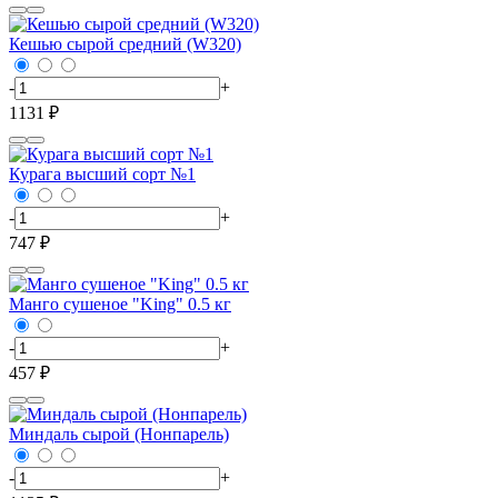
Кешью сырой средний (W320)
-
+
1131 ₽
Курага высший сорт №1
-
+
747 ₽
Манго сушеное "King" 0.5 кг
-
+
457 ₽
Миндаль сырой (Нонпарель)
-
+