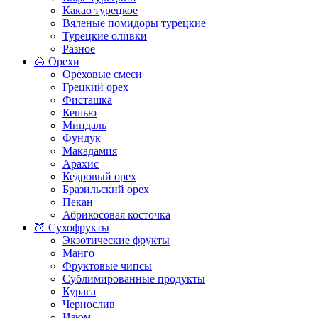
Какао турецкое
Вяленые помидоры турецкие
Турецкие оливки
Разное
🌰 Орехи
Ореховые смеси
Грецкий орех
Фисташка
Кешью
Миндаль
Фундук
Макадамия
Арахис
Кедровый орех
Бразильский орех
Пекан
Абрикосовая косточка
🍑 Сухофрукты
Экзотические фрукты
Манго
Фруктовые чипсы
Сублимированные продукты
Курага
Чернослив
Изюм