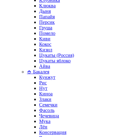
Клубника
Клюква
Дыня
Папайя
Персик
Груша
Помело
Киви
Кокос
Кизил
Цукаты (Россия)
Цукаты яблоко
Айва
🍚 Бакалея
Кунжут
Рис
Нут
Киноа
Злаки
Семечки
Фасоль
Чечевица
Мука
Лён
Консервация