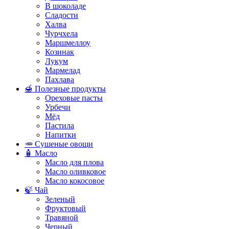
В шоколаде
Сладости
Халва
Чурчхела
Маршмеллоу
Козинак
Лукум
Мармелад
Пахлава
🍯 Полезные продукты
Ореховые пасты
Урбечи
Мёд
Пастила
Напитки
🥕 Сушеные овощи
🧴 Масло
Масло для плова
Масло оливковое
Масло кокосовое
🍃 Чай
Зеленый
Фруктовый
Травяной
Черный