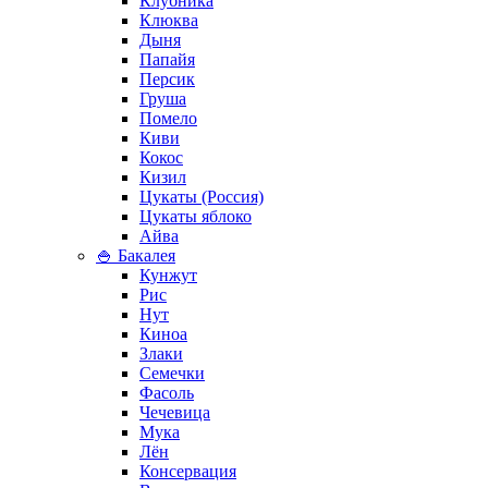
Клубника
Клюква
Дыня
Папайя
Персик
Груша
Помело
Киви
Кокос
Кизил
Цукаты (Россия)
Цукаты яблоко
Айва
🍚 Бакалея
Кунжут
Рис
Нут
Киноа
Злаки
Семечки
Фасоль
Чечевица
Мука
Лён
Консервация