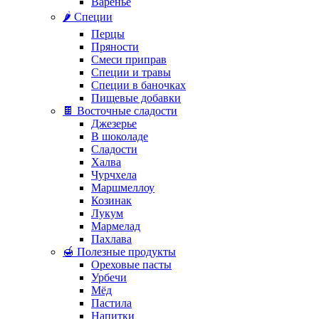
Варенье
🌶️ Специи
Перцы
Пряности
Смеси приправ
Специи и травы
Специи в баночках
Пищевые добавки
🍫 Восточные сладости
Джезерье
В шоколаде
Сладости
Халва
Чурчхела
Маршмеллоу
Козинак
Лукум
Мармелад
Пахлава
🍯 Полезные продукты
Ореховые пасты
Урбечи
Мёд
Пастила
Напитки