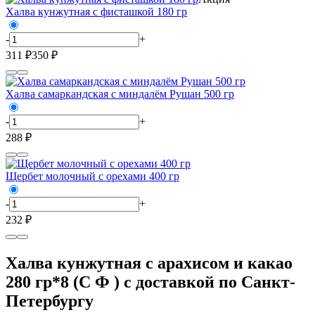
Халва кунжутная с фисташкой 180 гр
-
+
311 ₽
350 ₽
Халва самаркандская с миндалём Рушан 500 гр
-
+
288 ₽
Щербет молочный с орехами 400 гр
-
+
232 ₽
Халва кунжутная с арахисом и какао
280 гр*8 (С Ф ) с доставкой по Санкт-
Петербургу