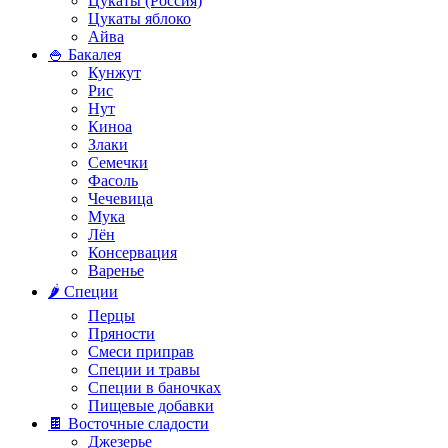
Цукаты (Россия)
Цукаты яблоко
Айва
🍚 Бакалея
Кунжут
Рис
Нут
Киноа
Злаки
Семечки
Фасоль
Чечевица
Мука
Лён
Консервация
Варенье
🌶️ Специи
Перцы
Пряности
Смеси приправ
Специи и травы
Специи в баночках
Пищевые добавки
🍫 Восточные сладости
Джезерье