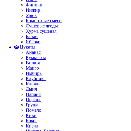
Финики
Инжир
Урюк
Компотные смеси
Сушеные ягоды
Хурма сушеная
Банан
Яблоко
🥝 Цукаты
Ананас
Кумкваты
Вишня
Манго
Имбирь
Клубника
Клюква
Дыня
Папайя
Персик
Груша
Помело
Киви
Кокос
Кизил