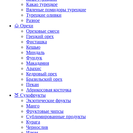
Какао турецкое
Вяленые помидоры турецкие
Турецкие оливки
Разное
🌰 Орехи
Ореховые смеси
Грецкий орех
Фисташка
Кешью
Миндаль
Фундук
Макадамия
Арахис
Кедровый орех
Бразильский орех
Пекан
Абрикосовая косточка
🍑 Сухофрукты
Экзотические фрукты
Манго
Фруктовые чипсы
Сублимированные продукты
Курага
Чернослив
Изюм