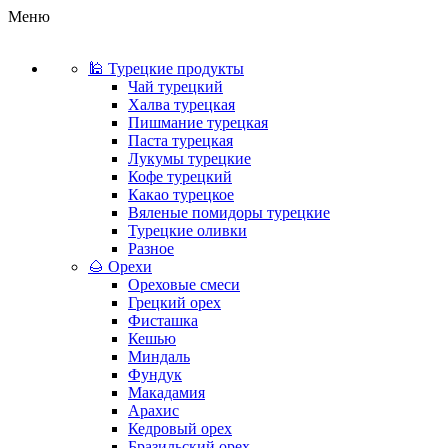
Меню
🕌 Турецкие продукты
Чай турецкий
Халва турецкая
Пишмание турецкая
Паста турецкая
Лукумы турецкие
Кофе турецкий
Какао турецкое
Вяленые помидоры турецкие
Турецкие оливки
Разное
🌰 Орехи
Ореховые смеси
Грецкий орех
Фисташка
Кешью
Миндаль
Фундук
Макадамия
Арахис
Кедровый орех
Бразильский орех