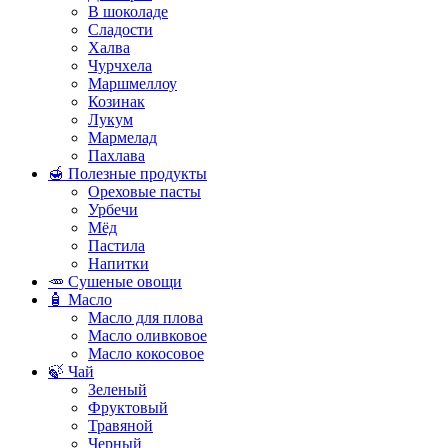
В шоколаде
Сладости
Халва
Чурчхела
Маршмеллоу
Козинак
Лукум
Мармелад
Пахлава
🍯 Полезные продукты
Ореховые пасты
Урбечи
Мёд
Пастила
Напитки
🥕 Сушеные овощи
🧴 Масло
Масло для плова
Масло оливковое
Масло кокосовое
🍃 Чай
Зеленый
Фруктовый
Травяной
Черный