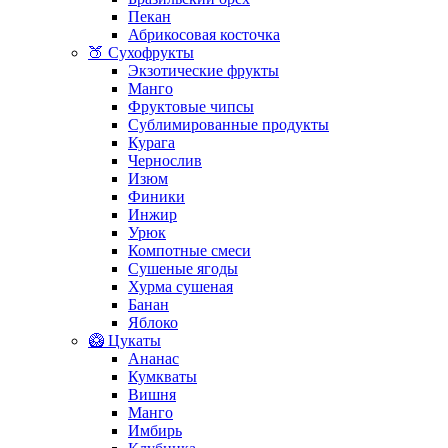
Пекан
Абрикосовая косточка
🍑 Сухофрукты
Экзотические фрукты
Манго
Фруктовые чипсы
Сублимированные продукты
Курага
Чернослив
Изюм
Финики
Инжир
Урюк
Компотные смеси
Сушеные ягоды
Хурма сушеная
Банан
Яблоко
🥝 Цукаты
Ананас
Кумкваты
Вишня
Манго
Имбирь