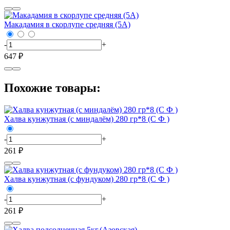
Макадамия в скорлупе средняя (5А)
-
+
647 ₽
Похожие товары:
Халва кунжутная (с миндалём) 280 гр*8 (С Ф )
-
+
261 ₽
Халва кунжутная (с фундуком) 280 гр*8 (С Ф )
-
+
261 ₽