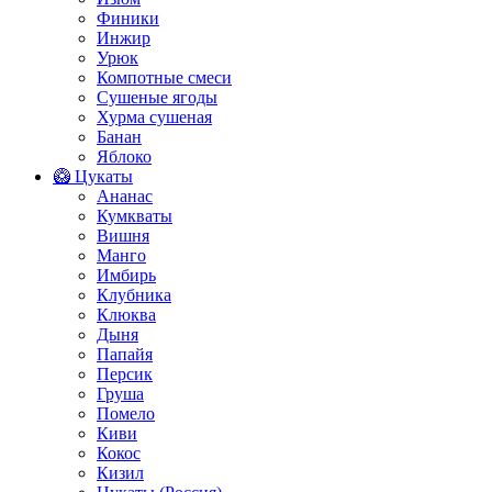
Финики
Инжир
Урюк
Компотные смеси
Сушеные ягоды
Хурма сушеная
Банан
Яблоко
🥝 Цукаты
Ананас
Кумкваты
Вишня
Манго
Имбирь
Клубника
Клюква
Дыня
Папайя
Персик
Груша
Помело
Киви
Кокос
Кизил