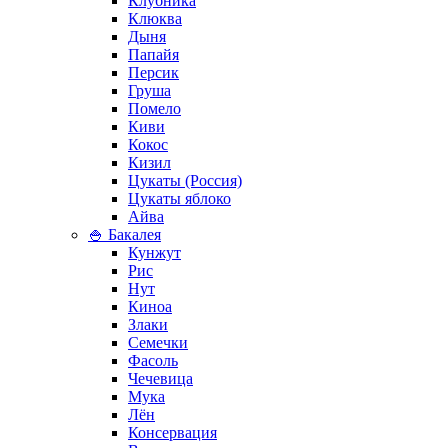
Клубника
Клюква
Дыня
Папайя
Персик
Груша
Помело
Киви
Кокос
Кизил
Цукаты (Россия)
Цукаты яблоко
Айва
🍚 Бакалея
Кунжут
Рис
Нут
Киноа
Злаки
Семечки
Фасоль
Чечевица
Мука
Лён
Консервация