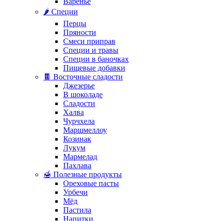
Варенье
🌶️ Специи
Перцы
Пряности
Смеси приправ
Специи и травы
Специи в баночках
Пищевые добавки
🍫 Восточные сладости
Джезерье
В шоколаде
Сладости
Халва
Чурчхела
Маршмеллоу
Козинак
Лукум
Мармелад
Пахлава
🍯 Полезные продукты
Ореховые пасты
Урбечи
Мёд
Пастила
Напитки