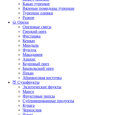
Какао турецкое
Вяленые помидоры турецкие
Турецкие оливки
Разное
🌰 Орехи
Ореховые смеси
Грецкий орех
Фисташка
Кешью
Миндаль
Фундук
Макадамия
Арахис
Кедровый орех
Бразильский орех
Пекан
Абрикосовая косточка
🍑 Сухофрукты
Экзотические фрукты
Манго
Фруктовые чипсы
Сублимированные продукты
Курага
Чернослив
Изюм