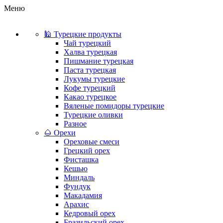
Меню
🕌 Турецкие продукты
Чай турецкий
Халва турецкая
Пишмание турецкая
Паста турецкая
Лукумы турецкие
Кофе турецкий
Какао турецкое
Вяленые помидоры турецкие
Турецкие оливки
Разное
🌰 Орехи
Ореховые смеси
Грецкий орех
Фисташка
Кешью
Миндаль
Фундук
Макадамия
Арахис
Кедровый орех
Бразильский орех