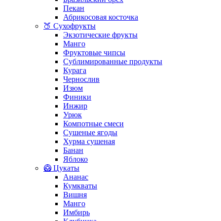
Пекан
Абрикосовая косточка
🍑 Сухофрукты
Экзотические фрукты
Манго
Фруктовые чипсы
Сублимированные продукты
Курага
Чернослив
Изюм
Финики
Инжир
Урюк
Компотные смеси
Сушеные ягоды
Хурма сушеная
Банан
Яблоко
🥝 Цукаты
Ананас
Кумкваты
Вишня
Манго
Имбирь