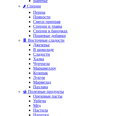
Варенье
🌶️ Специи
Перцы
Пряности
Смеси приправ
Специи и травы
Специи в баночках
Пищевые добавки
🍫 Восточные сладости
Джезерье
В шоколаде
Сладости
Халва
Чурчхела
Маршмеллоу
Козинак
Лукум
Мармелад
Пахлава
🍯 Полезные продукты
Ореховые пасты
Урбечи
Мёд
Пастила
Напитки