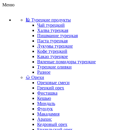
Меню
🕌 Турецкие продукты
Чай турецкий
Халва турецкая
Пишмание турецкая
Паста турецкая
Лукумы турецкие
Кофе турецкий
Какао турецкое
Вяленые помидоры турецкие
Турецкие оливки
Разное
🌰 Орехи
Ореховые смеси
Грецкий орех
Фисташка
Кешью
Миндаль
Фундук
Макадамия
Арахис
Кедровый орех
Бразильский орех