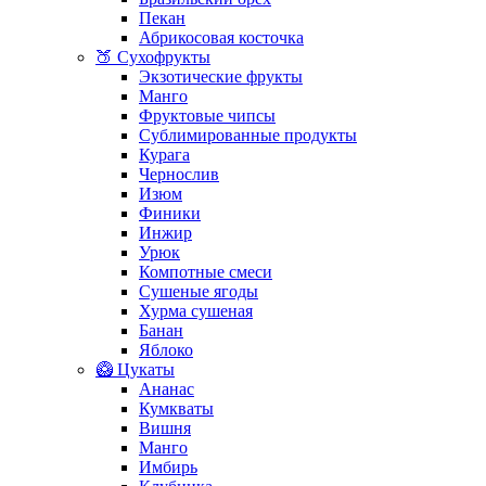
Пекан
Абрикосовая косточка
🍑 Сухофрукты
Экзотические фрукты
Манго
Фруктовые чипсы
Сублимированные продукты
Курага
Чернослив
Изюм
Финики
Инжир
Урюк
Компотные смеси
Сушеные ягоды
Хурма сушеная
Банан
Яблоко
🥝 Цукаты
Ананас
Кумкваты
Вишня
Манго
Имбирь