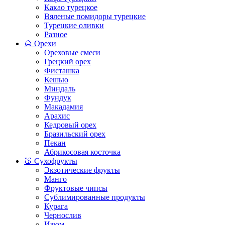
Какао турецкое
Вяленые помидоры турецкие
Турецкие оливки
Разное
🌰 Орехи
Ореховые смеси
Грецкий орех
Фисташка
Кешью
Миндаль
Фундук
Макадамия
Арахис
Кедровый орех
Бразильский орех
Пекан
Абрикосовая косточка
🍑 Сухофрукты
Экзотические фрукты
Манго
Фруктовые чипсы
Сублимированные продукты
Курага
Чернослив
Изюм