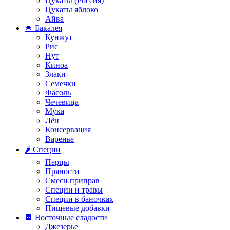
Цукаты (Россия)
Цукаты яблоко
Айва
🍚 Бакалея
Кунжут
Рис
Нут
Киноа
Злаки
Семечки
Фасоль
Чечевица
Мука
Лён
Консервация
Варенье
🌶️ Специи
Перцы
Пряности
Смеси приправ
Специи и травы
Специи в баночках
Пищевые добавки
🍫 Восточные сладости
Джезерье