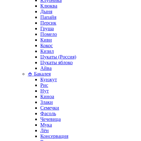
Клубника
Клюква
Дыня
Папайя
Персик
Груша
Помело
Киви
Кокос
Кизил
Цукаты (Россия)
Цукаты яблоко
Айва
🍚 Бакалея
Кунжут
Рис
Нут
Киноа
Злаки
Семечки
Фасоль
Чечевица
Мука
Лён
Консервация