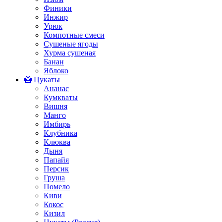
Финики
Инжир
Урюк
Компотные смеси
Сушеные ягоды
Хурма сушеная
Банан
Яблоко
🥝 Цукаты
Ананас
Кумкваты
Вишня
Манго
Имбирь
Клубника
Клюква
Дыня
Папайя
Персик
Груша
Помело
Киви
Кокос
Кизил