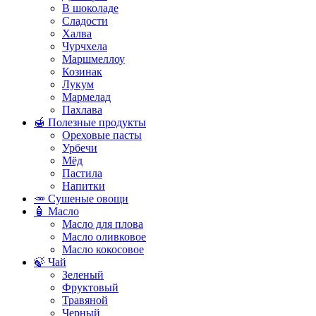
В шоколаде
Сладости
Халва
Чурчхела
Маршмеллоу
Козинак
Лукум
Мармелад
Пахлава
🍯 Полезные продукты
Ореховые пасты
Урбечи
Мёд
Пастила
Напитки
🥕 Сушеные овощи
🧴 Масло
Масло для плова
Масло оливковое
Масло кокосовое
🍃 Чай
Зеленый
Фруктовый
Травяной
Черный