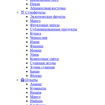
Пекан
Абрикосовая косточка
🍑 Сухофрукты
Экзотические фрукты
Манго
Фруктовые чипсы
Сублимированные продукты
Курага
Чернослив
Изюм
Финики
Инжир
Урюк
Компотные смеси
Сушеные ягоды
Хурма сушеная
Банан
Яблоко
🥝 Цукаты
Ананас
Кумкваты
Вишня
Манго
Имбирь