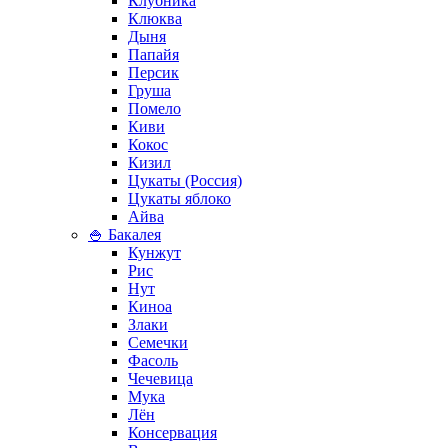
Клубника
Клюква
Дыня
Папайя
Персик
Груша
Помело
Киви
Кокос
Кизил
Цукаты (Россия)
Цукаты яблоко
Айва
🍚 Бакалея
Кунжут
Рис
Нут
Киноа
Злаки
Семечки
Фасоль
Чечевица
Мука
Лён
Консервация