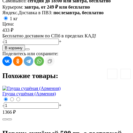
Самовывоз:
сегодня до 18:00 или завтра, бесплатно
Курьером:
завтра, от 249 ₽ или бесплатно
Яндекс.Доставка в ПВЗ:
послезавтра, бесплатно
1 кг
Цена:
433 ₽
Бесплатно доставим по СПб в пределах КАД!
-
+
В корзину
Поделитесь или сохраните:
Похожие товары:
Груша сушёная (Армения)
Г
-
+
-
1366 ₽
5