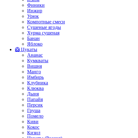
Финики
Инжир
Урюк
Компотные смеси
Сушеные ягоды
Хурма сушеная
Банан
Яблоко
🥝 Цукаты
Ананас
Кумкваты
Вишня
Манго
Имбирь
Клубника
Клюква
Дыня
Папайя
Персик
Груша
Помело
Киви
Кокос
Кизил