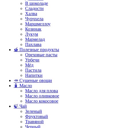
В шоколаде
Сладости
Халва
Чурчхела
Маршмеллоу
Козинак
Лукум
Мармелад
Пахлава
🍯 Полезные продукты
Ореховые пасты
Урбечи
Мёд
Пастила
Напитки
🥕 Сушеные овощи
🧴 Масло
Масло для плова
Масло оливковое
Масло кокосовое
🍃 Чай
Зеленый
Фруктовый
Травяной
Черный