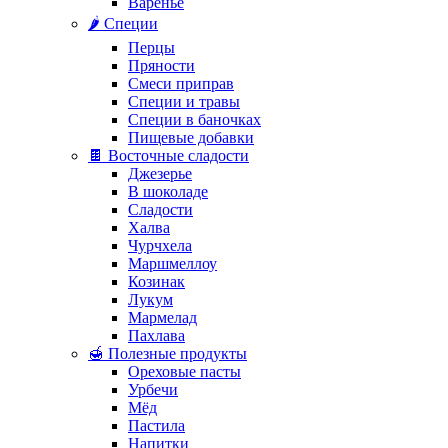
Варенье
🌶️ Специи
Перцы
Пряности
Смеси приправ
Специи и травы
Специи в баночках
Пищевые добавки
🍫 Восточные сладости
Джезерье
В шоколаде
Сладости
Халва
Чурчхела
Маршмеллоу
Козинак
Лукум
Мармелад
Пахлава
🍯 Полезные продукты
Ореховые пасты
Урбечи
Мёд
Пастила
Напитки