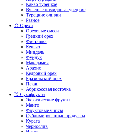
Какао турецкое
Вяленые помидоры турецкие
Турецкие оливки
Разное
🌰 Орехи
Ореховые смеси
Грецкий орех
Фисташка
Кешью
Миндаль
Фундук
Макадамия
Арахис
Кедровый орех
Бразильский орех
Пекан
Абрикосовая косточка
🍑 Сухофрукты
Экзотические фрукты
Манго
Фруктовые чипсы
Сублимированные продукты
Курага
Чернослив
Изюм