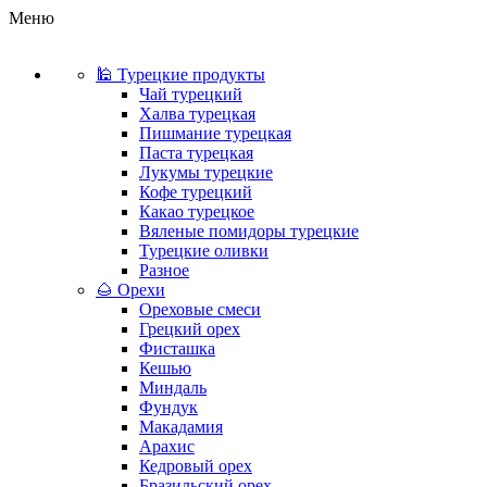
Меню
🕌 Турецкие продукты
Чай турецкий
Халва турецкая
Пишмание турецкая
Паста турецкая
Лукумы турецкие
Кофе турецкий
Какао турецкое
Вяленые помидоры турецкие
Турецкие оливки
Разное
🌰 Орехи
Ореховые смеси
Грецкий орех
Фисташка
Кешью
Миндаль
Фундук
Макадамия
Арахис
Кедровый орех
Бразильский орех