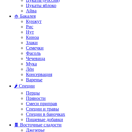
Цукаты (Россия)
Цукаты яблоко
Айва
🍚 Бакалея
Кунжут
Рис
Нут
Киноа
Злаки
Семечки
Фасоль
Чечевица
Мука
Лён
Консервация
Варенье
🌶️ Специи
Перцы
Пряности
Смеси приправ
Специи и травы
Специи в баночках
Пищевые добавки
🍫 Восточные сладости
Джезерье