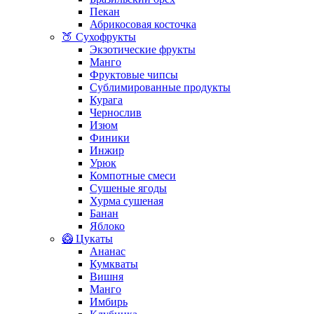
Пекан
Абрикосовая косточка
🍑 Сухофрукты
Экзотические фрукты
Манго
Фруктовые чипсы
Сублимированные продукты
Курага
Чернослив
Изюм
Финики
Инжир
Урюк
Компотные смеси
Сушеные ягоды
Хурма сушеная
Банан
Яблоко
🥝 Цукаты
Ананас
Кумкваты
Вишня
Манго
Имбирь