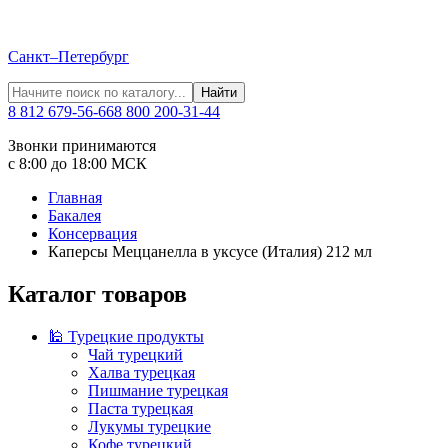
Санкт–Петербург
Найти
8 812 679-56-66
8 800 200-31-44
Звонки принимаются
с 8:00 до 18:00 МСК
Главная
Бакалея
Консервация
Каперсы Меццанелла в уксусе (Италия) 212 мл
Каталог товаров
🕌 Турецкие продукты
Чай турецкий
Халва турецкая
Пишмание турецкая
Паста турецкая
Лукумы турецкие
Кофе турецкий