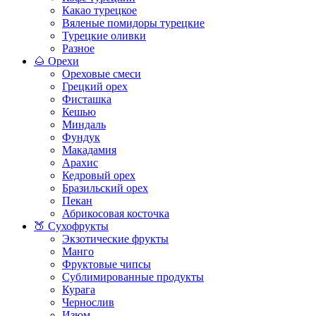
Какао турецкое
Вяленые помидоры турецкие
Турецкие оливки
Разное
🌰 Орехи
Ореховые смеси
Грецкий орех
Фисташка
Кешью
Миндаль
Фундук
Макадамия
Арахис
Кедровый орех
Бразильский орех
Пекан
Абрикосовая косточка
🍑 Сухофрукты
Экзотические фрукты
Манго
Фруктовые чипсы
Сублимированные продукты
Курага
Чернослив
Изюм