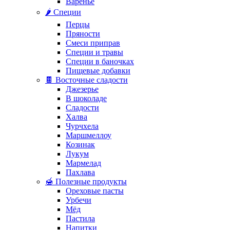
Варенье
🌶️ Специи
Перцы
Пряности
Смеси приправ
Специи и травы
Специи в баночках
Пищевые добавки
🍫 Восточные сладости
Джезерье
В шоколаде
Сладости
Халва
Чурчхела
Маршмеллоу
Козинак
Лукум
Мармелад
Пахлава
🍯 Полезные продукты
Ореховые пасты
Урбечи
Мёд
Пастила
Напитки