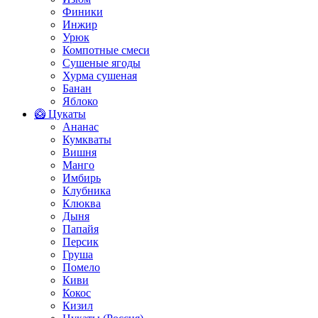
Финики
Инжир
Урюк
Компотные смеси
Сушеные ягоды
Хурма сушеная
Банан
Яблоко
🥝 Цукаты
Ананас
Кумкваты
Вишня
Манго
Имбирь
Клубника
Клюква
Дыня
Папайя
Персик
Груша
Помело
Киви
Кокос
Кизил