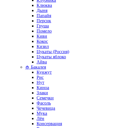
Клубника
Клюква
Дыня
Папайя
Персик
Груша
Помело
Киви
Кокос
Кизил
Цукаты (Россия)
Цукаты яблоко
Айва
🍚 Бакалея
Кунжут
Рис
Нут
Киноа
Злаки
Семечки
Фасоль
Чечевица
Мука
Лён
Консервация