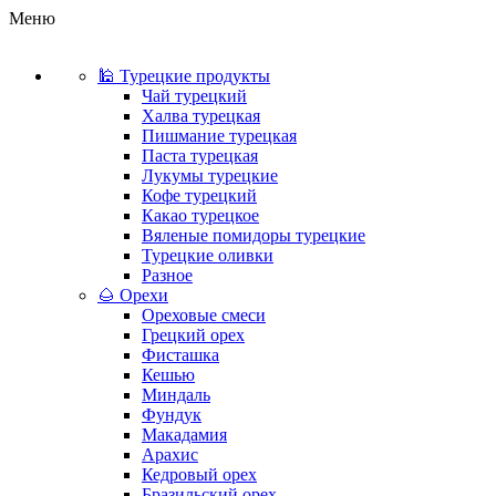
Меню
🕌 Турецкие продукты
Чай турецкий
Халва турецкая
Пишмание турецкая
Паста турецкая
Лукумы турецкие
Кофе турецкий
Какао турецкое
Вяленые помидоры турецкие
Турецкие оливки
Разное
🌰 Орехи
Ореховые смеси
Грецкий орех
Фисташка
Кешью
Миндаль
Фундук
Макадамия
Арахис
Кедровый орех
Бразильский орех