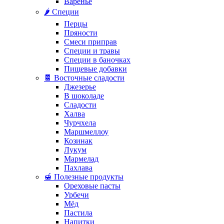
Варенье
🌶️ Специи
Перцы
Пряности
Смеси приправ
Специи и травы
Специи в баночках
Пищевые добавки
🍫 Восточные сладости
Джезерье
В шоколаде
Сладости
Халва
Чурчхела
Маршмеллоу
Козинак
Лукум
Мармелад
Пахлава
🍯 Полезные продукты
Ореховые пасты
Урбечи
Мёд
Пастила
Напитки