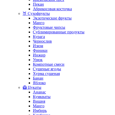
Пекан
Абрикосовая косточка
🍑 Сухофрукты
Экзотические фрукты
Манго
Фруктовые чипсы
Сублимированные продукты
Курага
Чернослив
Изюм
Финики
Инжир
Урюк
Компотные смеси
Сушеные ягоды
Хурма сушеная
Банан
Яблоко
🥝 Цукаты
Ананас
Кумкваты
Вишня
Манго
Имбирь