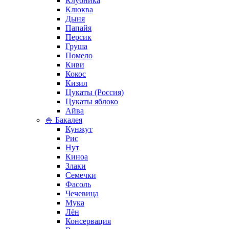
Клубника
Клюква
Дыня
Папайя
Персик
Груша
Помело
Киви
Кокос
Кизил
Цукаты (Россия)
Цукаты яблоко
Айва
🍚 Бакалея
Кунжут
Рис
Нут
Киноа
Злаки
Семечки
Фасоль
Чечевица
Мука
Лён
Консервация