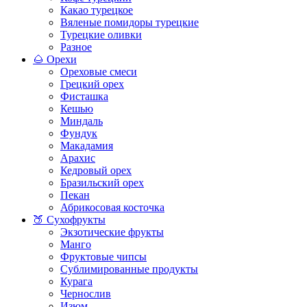
Какао турецкое
Вяленые помидоры турецкие
Турецкие оливки
Разное
🌰 Орехи
Ореховые смеси
Грецкий орех
Фисташка
Кешью
Миндаль
Фундук
Макадамия
Арахис
Кедровый орех
Бразильский орех
Пекан
Абрикосовая косточка
🍑 Сухофрукты
Экзотические фрукты
Манго
Фруктовые чипсы
Сублимированные продукты
Курага
Чернослив
Изюм