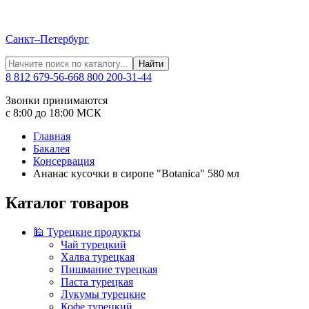
Санкт–Петербург
Найти
8 812 679-56-66
8 800 200-31-44
Звонки принимаются
с 8:00 до 18:00 МСК
Главная
Бакалея
Консервация
Ананас кусочки в сиропе "Botanica" 580 мл
Каталог товаров
🕌 Турецкие продукты
Чай турецкий
Халва турецкая
Пишмание турецкая
Паста турецкая
Лукумы турецкие
Кофе турецкий