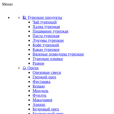
Меню
🕌 Турецкие продукты
Чай турецкий
Халва турецкая
Пишмание турецкая
Паста турецкая
Лукумы турецкие
Кофе турецкий
Какао турецкое
Вяленые помидоры турецкие
Турецкие оливки
Разное
🌰 Орехи
Ореховые смеси
Грецкий орех
Фисташка
Кешью
Миндаль
Фундук
Макадамия
Арахис
Кедровый орех
Бразильский орех