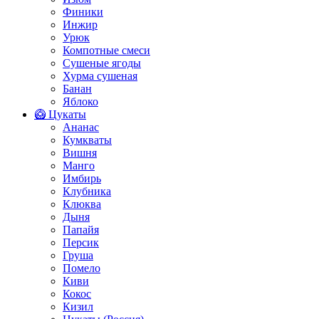
Финики
Инжир
Урюк
Компотные смеси
Сушеные ягоды
Хурма сушеная
Банан
Яблоко
🥝 Цукаты
Ананас
Кумкваты
Вишня
Манго
Имбирь
Клубника
Клюква
Дыня
Папайя
Персик
Груша
Помело
Киви
Кокос
Кизил