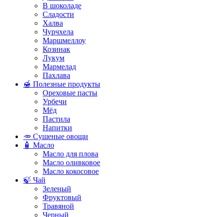
В шоколаде
Сладости
Халва
Чурчхела
Маршмеллоу
Козинак
Лукум
Мармелад
Пахлава
🍯 Полезные продукты
Ореховые пасты
Урбечи
Мёд
Пастила
Напитки
🥕 Сушеные овощи
🧴 Масло
Масло для плова
Масло оливковое
Масло кокосовое
🍃 Чай
Зеленый
Фруктовый
Травяной
Черный