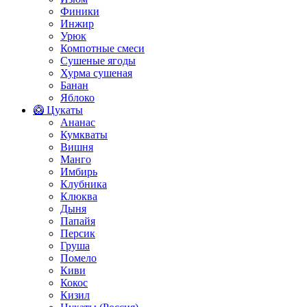
Финики
Инжир
Урюк
Компотные смеси
Сушеные ягоды
Хурма сушеная
Банан
Яблоко
🥝 Цукаты
Ананас
Кумкваты
Вишня
Манго
Имбирь
Клубника
Клюква
Дыня
Папайя
Персик
Груша
Помело
Киви
Кокос
Кизил