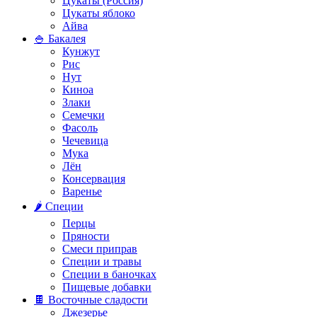
Цукаты (Россия)
Цукаты яблоко
Айва
🍚 Бакалея
Кунжут
Рис
Нут
Киноа
Злаки
Семечки
Фасоль
Чечевица
Мука
Лён
Консервация
Варенье
🌶️ Специи
Перцы
Пряности
Смеси приправ
Специи и травы
Специи в баночках
Пищевые добавки
🍫 Восточные сладости
Джезерье