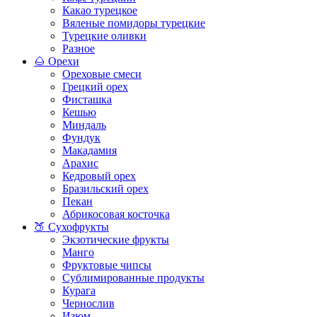
Какао турецкое
Вяленые помидоры турецкие
Турецкие оливки
Разное
🌰 Орехи
Ореховые смеси
Грецкий орех
Фисташка
Кешью
Миндаль
Фундук
Макадамия
Арахис
Кедровый орех
Бразильский орех
Пекан
Абрикосовая косточка
🍑 Сухофрукты
Экзотические фрукты
Манго
Фруктовые чипсы
Сублимированные продукты
Курага
Чернослив
Изюм