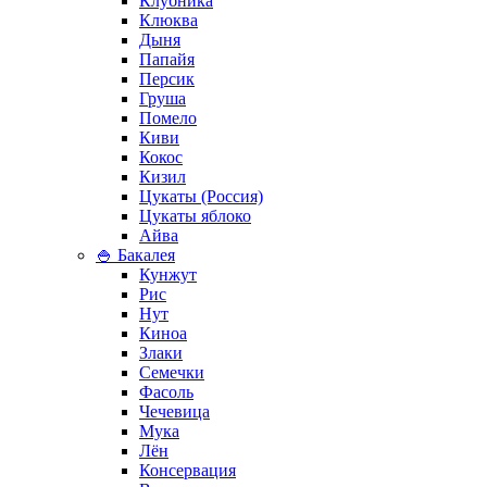
Клубника
Клюква
Дыня
Папайя
Персик
Груша
Помело
Киви
Кокос
Кизил
Цукаты (Россия)
Цукаты яблоко
Айва
🍚 Бакалея
Кунжут
Рис
Нут
Киноа
Злаки
Семечки
Фасоль
Чечевица
Мука
Лён
Консервация