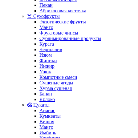
Пекан
Абрикосовая косточка
🍑 Сухофрукты
Экзотические фрукты
Манго
Фруктовые чипсы
Сублимированные продукты
Курага
Чернослив
Изюм
Финики
Инжир
Урюк
Компотные смеси
Сушеные ягоды
Хурма сушеная
Банан
Яблоко
🥝 Цукаты
Ананас
Кумкваты
Вишня
Манго
Имбирь