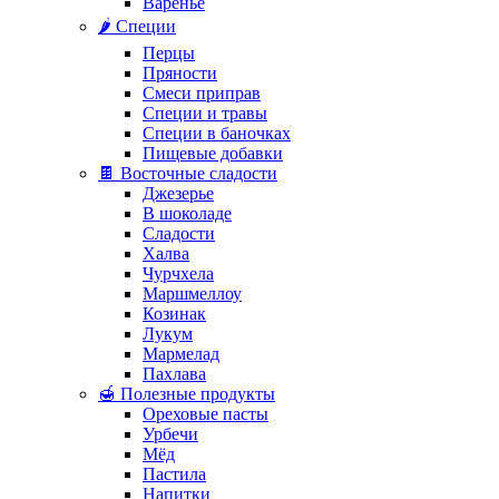
Варенье
🌶️ Специи
Перцы
Пряности
Смеси приправ
Специи и травы
Специи в баночках
Пищевые добавки
🍫 Восточные сладости
Джезерье
В шоколаде
Сладости
Халва
Чурчхела
Маршмеллоу
Козинак
Лукум
Мармелад
Пахлава
🍯 Полезные продукты
Ореховые пасты
Урбечи
Мёд
Пастила
Напитки