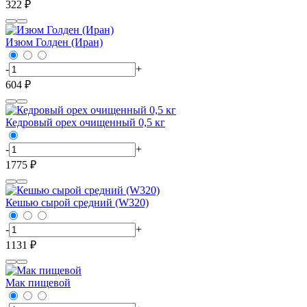
322 ₽
Изюм Голден (Иран)
-
+
604 ₽
Кедровый орех очищенный 0,5 кг
-
+
1775 ₽
Кешью сырой средний (W320)
-
+
1131 ₽
Мак пищевой