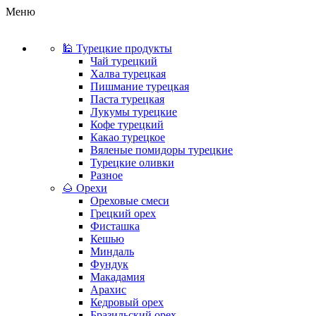
Меню
🕌 Турецкие продукты
Чай турецкий
Халва турецкая
Пишмание турецкая
Паста турецкая
Лукумы турецкие
Кофе турецкий
Какао турецкое
Вяленые помидоры турецкие
Турецкие оливки
Разное
🌰 Орехи
Ореховые смеси
Грецкий орех
Фисташка
Кешью
Миндаль
Фундук
Макадамия
Арахис
Кедровый орех
Бразильский орех