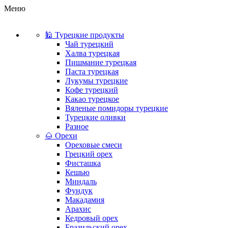
Меню
🕌 Турецкие продукты
Чай турецкий
Халва турецкая
Пишмание турецкая
Паста турецкая
Лукумы турецкие
Кофе турецкий
Какао турецкое
Вяленые помидоры турецкие
Турецкие оливки
Разное
🌰 Орехи
Ореховые смеси
Грецкий орех
Фисташка
Кешью
Миндаль
Фундук
Макадамия
Арахис
Кедровый орех
Бразильский орех