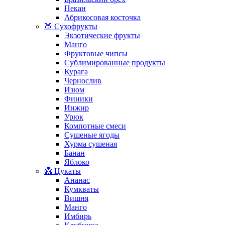
Пекан
Абрикосовая косточка
🍑 Сухофрукты
Экзотические фрукты
Манго
Фруктовые чипсы
Сублимированные продукты
Курага
Чернослив
Изюм
Финики
Инжир
Урюк
Компотные смеси
Сушеные ягоды
Хурма сушеная
Банан
Яблоко
🥝 Цукаты
Ананас
Кумкваты
Вишня
Манго
Имбирь