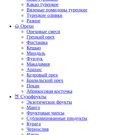
Какао турецкое
Вяленые помидоры турецкие
Турецкие оливки
Разное
🌰 Орехи
Ореховые смеси
Грецкий орех
Фисташка
Кешью
Миндаль
Фундук
Макадамия
Арахис
Кедровый орех
Бразильский орех
Пекан
Абрикосовая косточка
🍑 Сухофрукты
Экзотические фрукты
Манго
Фруктовые чипсы
Сублимированные продукты
Курага
Чернослив
Изюм