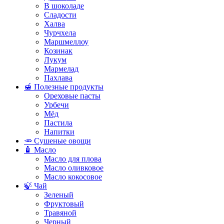
В шоколаде
Сладости
Халва
Чурчхела
Маршмеллоу
Козинак
Лукум
Мармелад
Пахлава
🍯 Полезные продукты
Ореховые пасты
Урбечи
Мёд
Пастила
Напитки
🥕 Сушеные овощи
🧴 Масло
Масло для плова
Масло оливковое
Масло кокосовое
🍃 Чай
Зеленый
Фруктовый
Травяной
Черный