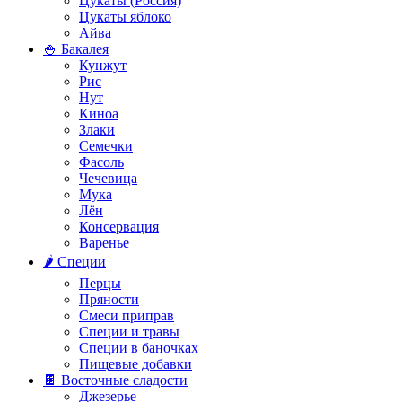
Цукаты (Россия)
Цукаты яблоко
Айва
🍚 Бакалея
Кунжут
Рис
Нут
Киноа
Злаки
Семечки
Фасоль
Чечевица
Мука
Лён
Консервация
Варенье
🌶️ Специи
Перцы
Пряности
Смеси приправ
Специи и травы
Специи в баночках
Пищевые добавки
🍫 Восточные сладости
Джезерье