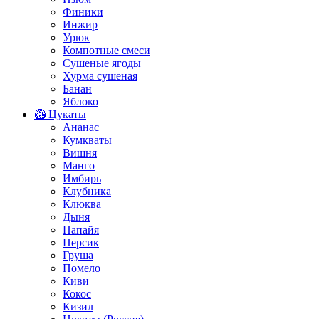
Финики
Инжир
Урюк
Компотные смеси
Сушеные ягоды
Хурма сушеная
Банан
Яблоко
🥝 Цукаты
Ананас
Кумкваты
Вишня
Манго
Имбирь
Клубника
Клюква
Дыня
Папайя
Персик
Груша
Помело
Киви
Кокос
Кизил