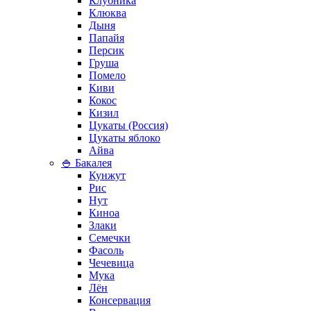
Клубника
Клюква
Дыня
Папайя
Персик
Груша
Помело
Киви
Кокос
Кизил
Цукаты (Россия)
Цукаты яблоко
Айва
🍚 Бакалея
Кунжут
Рис
Нут
Киноа
Злаки
Семечки
Фасоль
Чечевица
Мука
Лён
Консервация