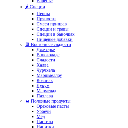
Варенье
🌶️ Специи
Перцы
Пряности
Смеси приправ
Специи и травы
Специи в баночках
Пищевые добавки
🍫 Восточные сладости
Джезерье
В шоколаде
Сладости
Халва
Чурчхела
Маршмеллоу
Козинак
Лукум
Мармелад
Пахлава
🍯 Полезные продукты
Ореховые пасты
Урбечи
Мёд
Пастила
Напитки