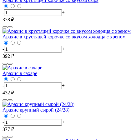
Арахис в хрустящей корочке со вкусом сыра
-
+
378 ₽
Арахис в хрустящей корочке со вкусом холодца с хреном
-
+
392 ₽
Арахис в сахаре
-
+
432 ₽
Арахис крупный сырой (24/28)
-
+
377 ₽