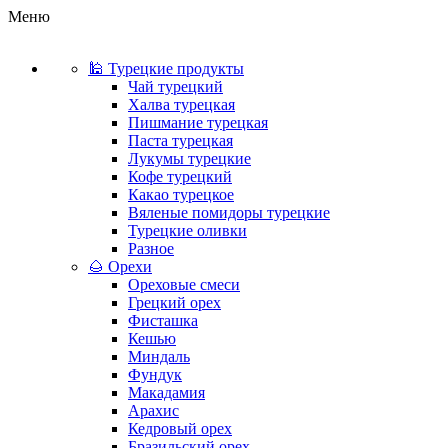
Меню
🕌 Турецкие продукты
Чай турецкий
Халва турецкая
Пишмание турецкая
Паста турецкая
Лукумы турецкие
Кофе турецкий
Какао турецкое
Вяленые помидоры турецкие
Турецкие оливки
Разное
🌰 Орехи
Ореховые смеси
Грецкий орех
Фисташка
Кешью
Миндаль
Фундук
Макадамия
Арахис
Кедровый орех
Бразильский орех