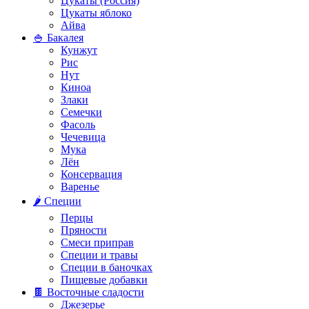
Цукаты (Россия)
Цукаты яблоко
Айва
🍚 Бакалея
Кунжут
Рис
Нут
Киноа
Злаки
Семечки
Фасоль
Чечевица
Мука
Лён
Консервация
Варенье
🌶️ Специи
Перцы
Пряности
Смеси приправ
Специи и травы
Специи в баночках
Пищевые добавки
🍫 Восточные сладости
Джезерье