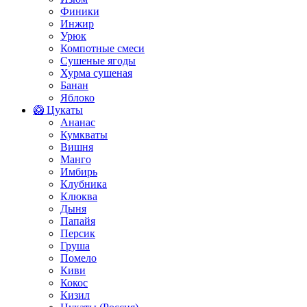
Финики
Инжир
Урюк
Компотные смеси
Сушеные ягоды
Хурма сушеная
Банан
Яблоко
🥝 Цукаты
Ананас
Кумкваты
Вишня
Манго
Имбирь
Клубника
Клюква
Дыня
Папайя
Персик
Груша
Помело
Киви
Кокос
Кизил