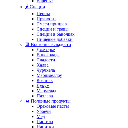
Варенье
🌶️ Специи
Перцы
Пряности
Смеси приправ
Специи и травы
Специи в баночках
Пищевые добавки
🍫 Восточные сладости
Джезерье
В шоколаде
Сладости
Халва
Чурчхела
Маршмеллоу
Козинак
Лукум
Мармелад
Пахлава
🍯 Полезные продукты
Ореховые пасты
Урбечи
Мёд
Пастила
Напитки