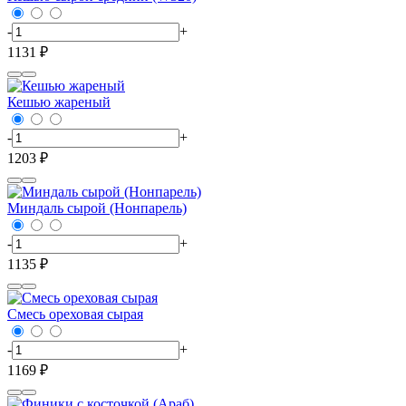
-
+
1131 ₽
Кешью жареный
-
+
1203 ₽
Миндаль сырой (Нонпарель)
-
+
1135 ₽
Смесь ореховая сырая
-
+
1169 ₽