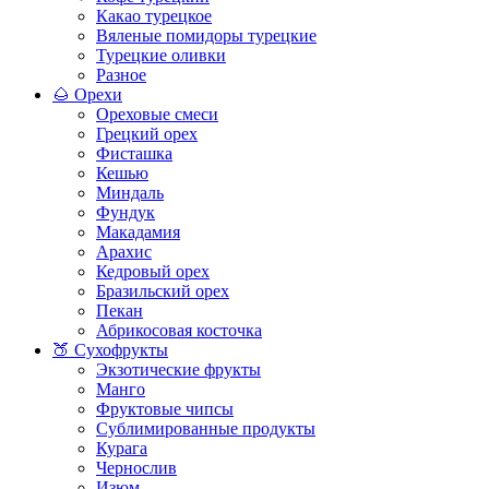
Какао турецкое
Вяленые помидоры турецкие
Турецкие оливки
Разное
🌰 Орехи
Ореховые смеси
Грецкий орех
Фисташка
Кешью
Миндаль
Фундук
Макадамия
Арахис
Кедровый орех
Бразильский орех
Пекан
Абрикосовая косточка
🍑 Сухофрукты
Экзотические фрукты
Манго
Фруктовые чипсы
Сублимированные продукты
Курага
Чернослив
Изюм