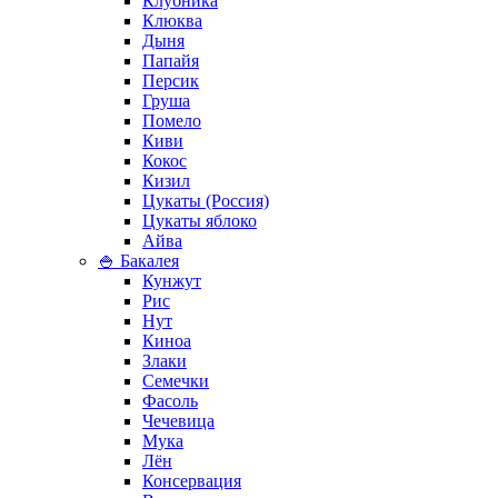
Клубника
Клюква
Дыня
Папайя
Персик
Груша
Помело
Киви
Кокос
Кизил
Цукаты (Россия)
Цукаты яблоко
Айва
🍚 Бакалея
Кунжут
Рис
Нут
Киноа
Злаки
Семечки
Фасоль
Чечевица
Мука
Лён
Консервация