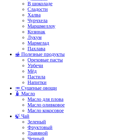
В шоколаде
Сладости
Халва
Чурчхела
Маршмеллоу
Козинак
Лукум
Мармелад
Пахлава
🍯 Полезные продукты
Ореховые пасты
Урбечи
Мёд
Пастила
Напитки
🥕 Сушеные овощи
🧴 Масло
Масло для плова
Масло оливковое
Масло кокосовое
🍃 Чай
Зеленый
Фруктовый
Травяной
Черный