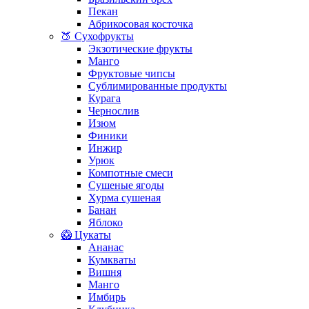
Пекан
Абрикосовая косточка
🍑 Сухофрукты
Экзотические фрукты
Манго
Фруктовые чипсы
Сублимированные продукты
Курага
Чернослив
Изюм
Финики
Инжир
Урюк
Компотные смеси
Сушеные ягоды
Хурма сушеная
Банан
Яблоко
🥝 Цукаты
Ананас
Кумкваты
Вишня
Манго
Имбирь