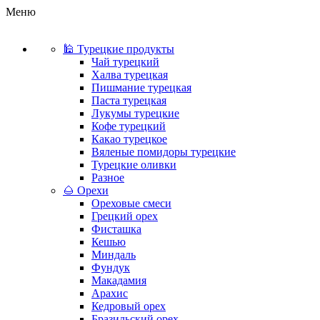
Меню
🕌 Турецкие продукты
Чай турецкий
Халва турецкая
Пишмание турецкая
Паста турецкая
Лукумы турецкие
Кофе турецкий
Какао турецкое
Вяленые помидоры турецкие
Турецкие оливки
Разное
🌰 Орехи
Ореховые смеси
Грецкий орех
Фисташка
Кешью
Миндаль
Фундук
Макадамия
Арахис
Кедровый орех
Бразильский орех