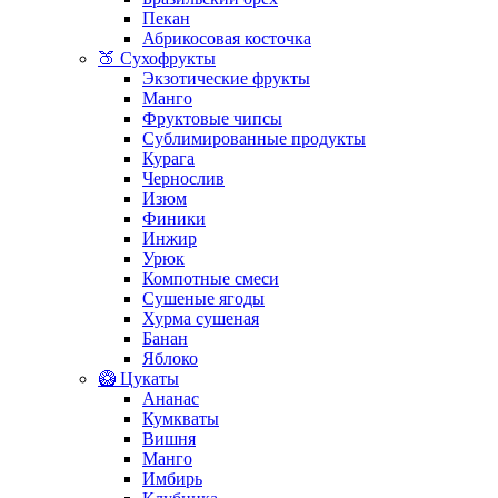
Пекан
Абрикосовая косточка
🍑 Сухофрукты
Экзотические фрукты
Манго
Фруктовые чипсы
Сублимированные продукты
Курага
Чернослив
Изюм
Финики
Инжир
Урюк
Компотные смеси
Сушеные ягоды
Хурма сушеная
Банан
Яблоко
🥝 Цукаты
Ананас
Кумкваты
Вишня
Манго
Имбирь