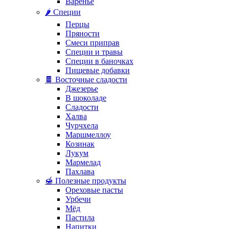
Варенье
🌶️ Специи
Перцы
Пряности
Смеси приправ
Специи и травы
Специи в баночках
Пищевые добавки
🍫 Восточные сладости
Джезерье
В шоколаде
Сладости
Халва
Чурчхела
Маршмеллоу
Козинак
Лукум
Мармелад
Пахлава
🍯 Полезные продукты
Ореховые пасты
Урбечи
Мёд
Пастила
Напитки