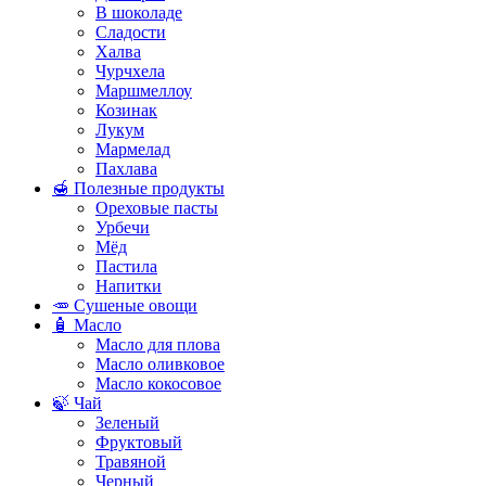
В шоколаде
Сладости
Халва
Чурчхела
Маршмеллоу
Козинак
Лукум
Мармелад
Пахлава
🍯 Полезные продукты
Ореховые пасты
Урбечи
Мёд
Пастила
Напитки
🥕 Сушеные овощи
🧴 Масло
Масло для плова
Масло оливковое
Масло кокосовое
🍃 Чай
Зеленый
Фруктовый
Травяной
Черный