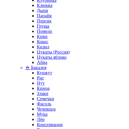
Клубника
Клюква
Дыня
Папайя
Персик
Груша
Помело
Киви
Кокос
Кизил
Цукаты (Россия)
Цукаты яблоко
Айва
🍚 Бакалея
Кунжут
Рис
Нут
Киноа
Злаки
Семечки
Фасоль
Чечевица
Мука
Лён
Консервация