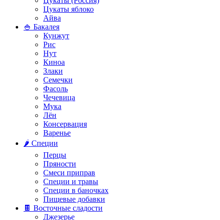
Цукаты (Россия)
Цукаты яблоко
Айва
🍚 Бакалея
Кунжут
Рис
Нут
Киноа
Злаки
Семечки
Фасоль
Чечевица
Мука
Лён
Консервация
Варенье
🌶️ Специи
Перцы
Пряности
Смеси приправ
Специи и травы
Специи в баночках
Пищевые добавки
🍫 Восточные сладости
Джезерье