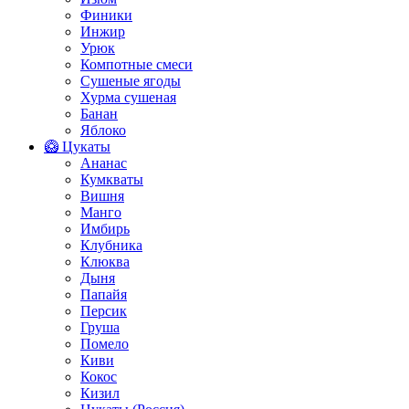
Финики
Инжир
Урюк
Компотные смеси
Сушеные ягоды
Хурма сушеная
Банан
Яблоко
🥝 Цукаты
Ананас
Кумкваты
Вишня
Манго
Имбирь
Клубника
Клюква
Дыня
Папайя
Персик
Груша
Помело
Киви
Кокос
Кизил