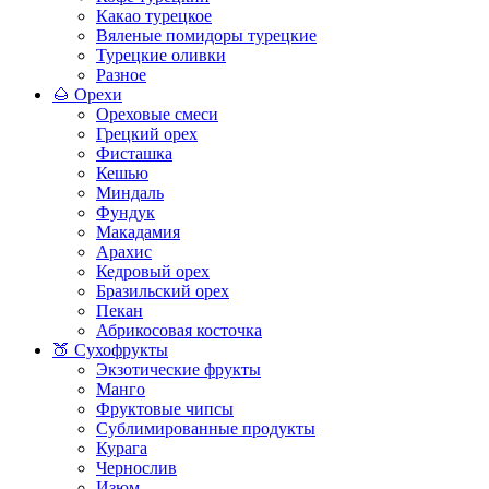
Какао турецкое
Вяленые помидоры турецкие
Турецкие оливки
Разное
🌰 Орехи
Ореховые смеси
Грецкий орех
Фисташка
Кешью
Миндаль
Фундук
Макадамия
Арахис
Кедровый орех
Бразильский орех
Пекан
Абрикосовая косточка
🍑 Сухофрукты
Экзотические фрукты
Манго
Фруктовые чипсы
Сублимированные продукты
Курага
Чернослив
Изюм