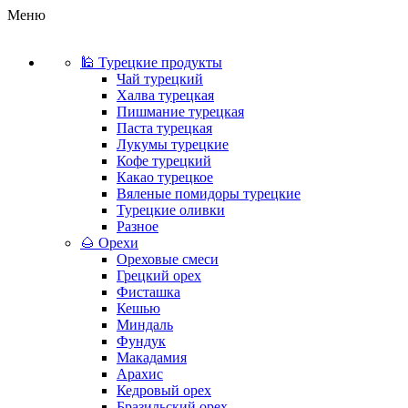
Меню
🕌 Турецкие продукты
Чай турецкий
Халва турецкая
Пишмание турецкая
Паста турецкая
Лукумы турецкие
Кофе турецкий
Какао турецкое
Вяленые помидоры турецкие
Турецкие оливки
Разное
🌰 Орехи
Ореховые смеси
Грецкий орех
Фисташка
Кешью
Миндаль
Фундук
Макадамия
Арахис
Кедровый орех
Бразильский орех