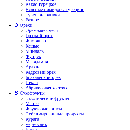
Какао турецкое
Вяленые помидоры турецкие
Турецкие оливки
Разное
🌰 Орехи
Ореховые смеси
Грецкий орех
Фисташка
Кешью
Миндаль
Фундук
Макадамия
Арахис
Кедровый орех
Бразильский орех
Пекан
Абрикосовая косточка
🍑 Сухофрукты
Экзотические фрукты
Манго
Фруктовые чипсы
Сублимированные продукты
Курага
Чернослив
Изюм