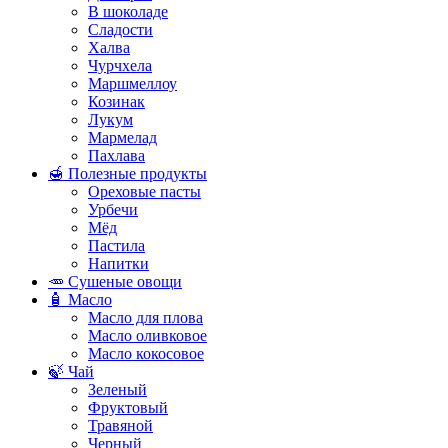
В шоколаде
Сладости
Халва
Чурчхела
Маршмеллоу
Козинак
Лукум
Мармелад
Пахлава
🍯 Полезные продукты
Ореховые пасты
Урбечи
Мёд
Пастила
Напитки
🥕 Сушеные овощи
🧴 Масло
Масло для плова
Масло оливковое
Масло кокосовое
🍃 Чай
Зеленый
Фруктовый
Травяной
Черный