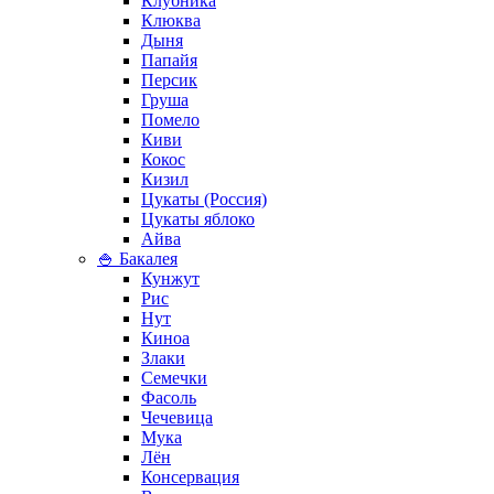
Клубника
Клюква
Дыня
Папайя
Персик
Груша
Помело
Киви
Кокос
Кизил
Цукаты (Россия)
Цукаты яблоко
Айва
🍚 Бакалея
Кунжут
Рис
Нут
Киноа
Злаки
Семечки
Фасоль
Чечевица
Мука
Лён
Консервация