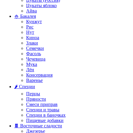
Цукаты (Россия)
Цукаты яблоко
Айва
🍚 Бакалея
Кунжут
Рис
Нут
Киноа
Злаки
Семечки
Фасоль
Чечевица
Мука
Лён
Консервация
Варенье
🌶️ Специи
Перцы
Пряности
Смеси приправ
Специи и травы
Специи в баночках
Пищевые добавки
🍫 Восточные сладости
Джезерье