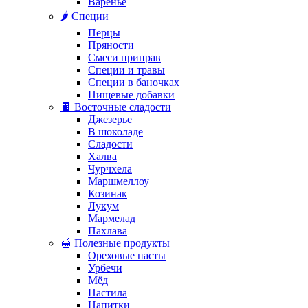
Варенье
🌶️ Специи
Перцы
Пряности
Смеси приправ
Специи и травы
Специи в баночках
Пищевые добавки
🍫 Восточные сладости
Джезерье
В шоколаде
Сладости
Халва
Чурчхела
Маршмеллоу
Козинак
Лукум
Мармелад
Пахлава
🍯 Полезные продукты
Ореховые пасты
Урбечи
Мёд
Пастила
Напитки