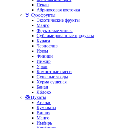
Пекан
Абрикосовая косточка
🍑 Сухофрукты
Экзотические фрукты
Манго
Фруктовые чипсы
Сублимированные продукты
Курага
Чернослив
Изюм
Финики
Инжир
Урюк
Компотные смеси
Сушеные ягоды
Хурма сушеная
Банан
Яблоко
🥝 Цукаты
Ананас
Кумкваты
Вишня
Манго
Имбирь