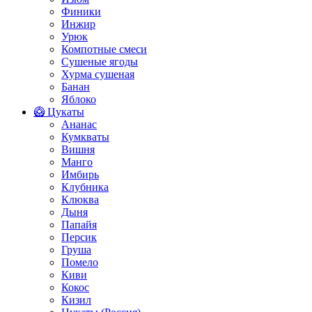
Финики
Инжир
Урюк
Компотные смеси
Сушеные ягоды
Хурма сушеная
Банан
Яблоко
🥝 Цукаты
Ананас
Кумкваты
Вишня
Манго
Имбирь
Клубника
Клюква
Дыня
Папайя
Персик
Груша
Помело
Киви
Кокос
Кизил