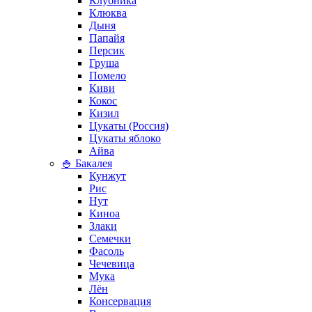
Клубника
Клюква
Дыня
Папайя
Персик
Груша
Помело
Киви
Кокос
Кизил
Цукаты (Россия)
Цукаты яблоко
Айва
🍚 Бакалея
Кунжут
Рис
Нут
Киноа
Злаки
Семечки
Фасоль
Чечевица
Мука
Лён
Консервация