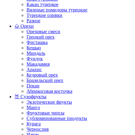
Какао турецкое
Вяленые помидоры турецкие
Турецкие оливки
Разное
🌰 Орехи
Ореховые смеси
Грецкий орех
Фисташка
Кешью
Миндаль
Фундук
Макадамия
Арахис
Кедровый орех
Бразильский орех
Пекан
Абрикосовая косточка
🍑 Сухофрукты
Экзотические фрукты
Манго
Фруктовые чипсы
Сублимированные продукты
Курага
Чернослив
Изюм