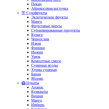
Пекан
Абрикосовая косточка
🍑 Сухофрукты
Экзотические фрукты
Манго
Фруктовые чипсы
Сублимированные продукты
Курага
Чернослив
Изюм
Финики
Инжир
Урюк
Компотные смеси
Сушеные ягоды
Хурма сушеная
Банан
Яблоко
🥝 Цукаты
Ананас
Кумкваты
Вишня
Манго
Имбирь