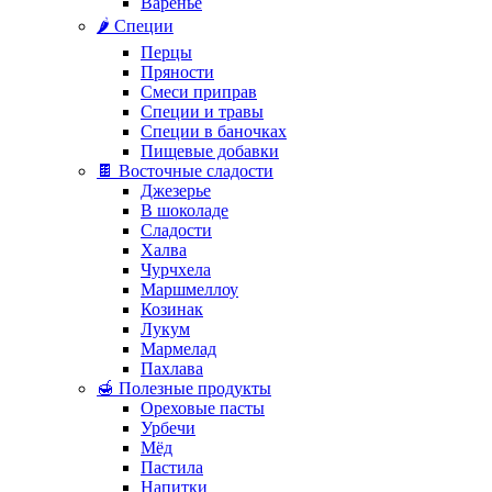
Варенье
🌶️ Специи
Перцы
Пряности
Смеси приправ
Специи и травы
Специи в баночках
Пищевые добавки
🍫 Восточные сладости
Джезерье
В шоколаде
Сладости
Халва
Чурчхела
Маршмеллоу
Козинак
Лукум
Мармелад
Пахлава
🍯 Полезные продукты
Ореховые пасты
Урбечи
Мёд
Пастила
Напитки