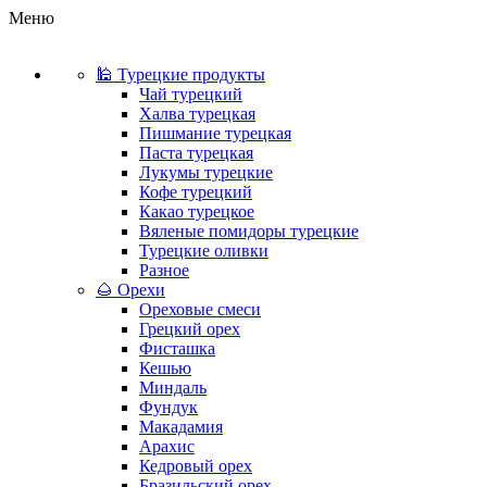
Меню
🕌 Турецкие продукты
Чай турецкий
Халва турецкая
Пишмание турецкая
Паста турецкая
Лукумы турецкие
Кофе турецкий
Какао турецкое
Вяленые помидоры турецкие
Турецкие оливки
Разное
🌰 Орехи
Ореховые смеси
Грецкий орех
Фисташка
Кешью
Миндаль
Фундук
Макадамия
Арахис
Кедровый орех
Бразильский орех