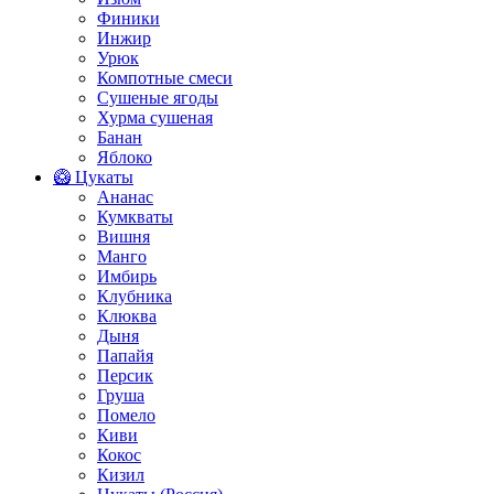
Финики
Инжир
Урюк
Компотные смеси
Сушеные ягоды
Хурма сушеная
Банан
Яблоко
🥝 Цукаты
Ананас
Кумкваты
Вишня
Манго
Имбирь
Клубника
Клюква
Дыня
Папайя
Персик
Груша
Помело
Киви
Кокос
Кизил