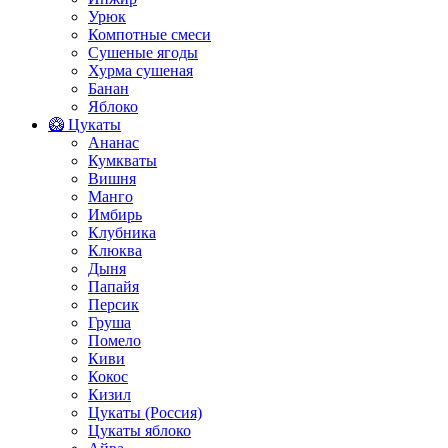
Урюк
Компотные смеси
Сушеные ягоды
Хурма сушеная
Банан
Яблоко
🥝 Цукаты
Ананас
Кумкваты
Вишня
Манго
Имбирь
Клубника
Клюква
Дыня
Папайя
Персик
Груша
Помело
Киви
Кокос
Кизил
Цукаты (Россия)
Цукаты яблоко