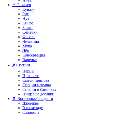
Айва
🍚 Бакалея
Кунжут
Рис
Нут
Киноа
Злаки
Семечки
Фасоль
Чечевица
Мука
Лён
Консервация
Варенье
🌶️ Специи
Перцы
Пряности
Смеси приправ
Специи и травы
Специи в баночках
Пищевые добавки
🍫 Восточные сладости
Джезерье
В шоколаде
Сладости