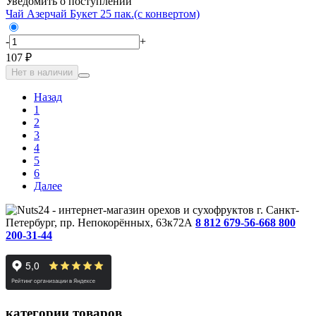
Уведомить о поступлении
Чай Азерчай Букет 25 пак.(с конвертом)
-
+
107 ₽
Нет в наличии
Назад
1
2
3
4
5
6
Далее
г. Санкт-
Петербург, пр. Непокорённых, 63к72А
8 812 679-56-66
8 800
200-31-44
категории товаров