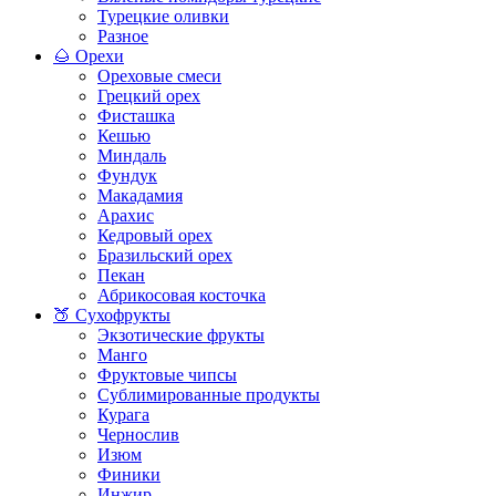
Турецкие оливки
Разное
🌰 Орехи
Ореховые смеси
Грецкий орех
Фисташка
Кешью
Миндаль
Фундук
Макадамия
Арахис
Кедровый орех
Бразильский орех
Пекан
Абрикосовая косточка
🍑 Сухофрукты
Экзотические фрукты
Манго
Фруктовые чипсы
Сублимированные продукты
Курага
Чернослив
Изюм
Финики
Инжир