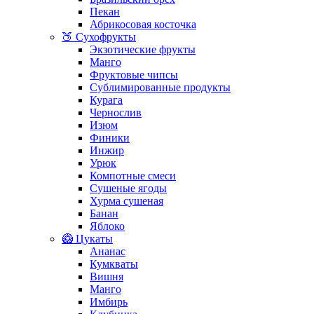
Пекан
Абрикосовая косточка
🍑 Сухофрукты
Экзотические фрукты
Манго
Фруктовые чипсы
Сублимированные продукты
Курага
Чернослив
Изюм
Финики
Инжир
Урюк
Компотные смеси
Сушеные ягоды
Хурма сушеная
Банан
Яблоко
🥝 Цукаты
Ананас
Кумкваты
Вишня
Манго
Имбирь