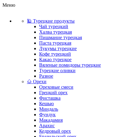
Меню
🕌 Турецкие продукты
Чай турецкий
Халва турецкая
Пишмание турецкая
Паста турецкая
Лукумы турецкие
Кофе турецкий
Какао турецкое
Вяленые помидоры турецкие
Турецкие оливки
Разное
🌰 Орехи
Ореховые смеси
Грецкий орех
Фисташка
Кешью
Миндаль
Фундук
Макадамия
Арахис
Кедровый орех
Бразильский орех