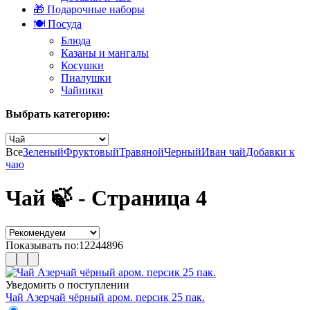
🎁 Подарочные наборы
🍽️ Посуда
Блюда
Казаны и мангалы
Косушки
Пиалушки
Чайники
Выбрать категорию:
Все
Зеленый
Фруктовый
Травяной
Черный
Иван чай
Добавки к
чаю
Чай 🍃 - Страница 4
Показывать по:
12
24
48
96
Уведомить о поступлении
Чай Азерчай чёрный аром. персик 25 пак.