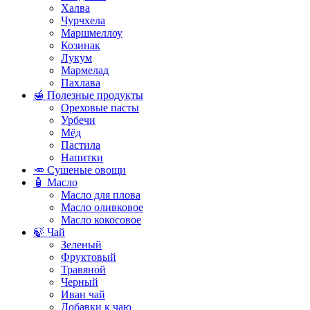
Халва
Чурчхела
Маршмеллоу
Козинак
Лукум
Мармелад
Пахлава
🍯 Полезные продукты
Ореховые пасты
Урбечи
Мёд
Пастила
Напитки
🥕 Сушеные овощи
🧴 Масло
Масло для плова
Масло оливковое
Масло кокосовое
🍃 Чай
Зеленый
Фруктовый
Травяной
Черный
Иван чай
Добавки к чаю