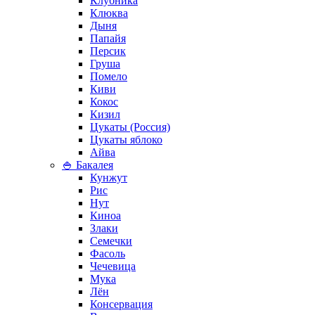
Клубника
Клюква
Дыня
Папайя
Персик
Груша
Помело
Киви
Кокос
Кизил
Цукаты (Россия)
Цукаты яблоко
Айва
🍚 Бакалея
Кунжут
Рис
Нут
Киноа
Злаки
Семечки
Фасоль
Чечевица
Мука
Лён
Консервация