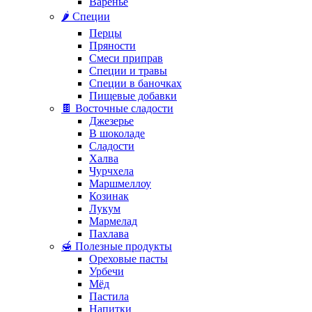
Варенье
🌶️ Специи
Перцы
Пряности
Смеси приправ
Специи и травы
Специи в баночках
Пищевые добавки
🍫 Восточные сладости
Джезерье
В шоколаде
Сладости
Халва
Чурчхела
Маршмеллоу
Козинак
Лукум
Мармелад
Пахлава
🍯 Полезные продукты
Ореховые пасты
Урбечи
Мёд
Пастила
Напитки