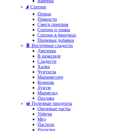
Варенье
🌶️ Специи
Перцы
Пряности
Смеси приправ
Специи и травы
Специи в баночках
Пищевые добавки
🍫 Восточные сладости
Джезерье
В шоколаде
Сладости
Халва
Чурчхела
Маршмеллоу
Козинак
Лукум
Мармелад
Пахлава
🍯 Полезные продукты
Ореховые пасты
Урбечи
Мёд
Пастила
Напитки