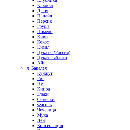
Клубника
Клюква
Дыня
Папайя
Персик
Груша
Помело
Киви
Кокос
Кизил
Цукаты (Россия)
Цукаты яблоко
Айва
🍚 Бакалея
Кунжут
Рис
Нут
Киноа
Злаки
Семечки
Фасоль
Чечевица
Мука
Лён
Консервация