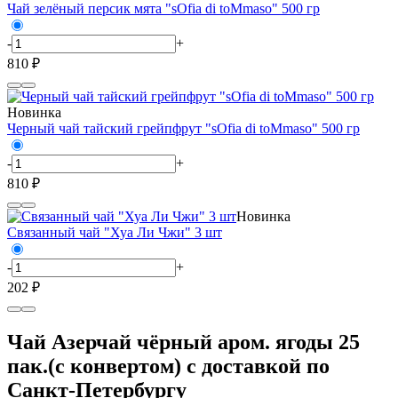
Чай зелёный персик мята "sOfia di toMmaso" 500 гр
-
+
810 ₽
Новинка
Черный чай тайский грейпфрут "sOfia di toMmaso" 500 гр
-
+
810 ₽
Новинка
Связанный чай "Хуа Ли Чжи" 3 шт
-
+
202 ₽
Чай Азерчай чёрный аром. ягоды 25
пак.(с конвертом) с доставкой по
Санкт-Петербургу