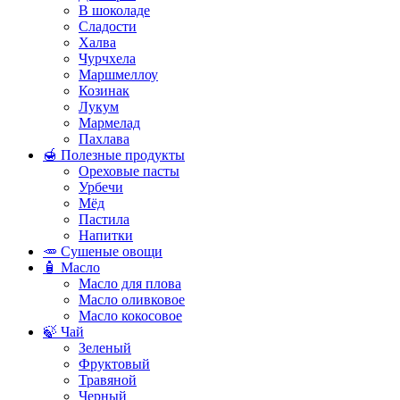
В шоколаде
Сладости
Халва
Чурчхела
Маршмеллоу
Козинак
Лукум
Мармелад
Пахлава
🍯 Полезные продукты
Ореховые пасты
Урбечи
Мёд
Пастила
Напитки
🥕 Сушеные овощи
🧴 Масло
Масло для плова
Масло оливковое
Масло кокосовое
🍃 Чай
Зеленый
Фруктовый
Травяной
Черный