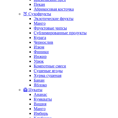
Пекан
Абрикосовая косточка
🍑 Сухофрукты
Экзотические фрукты
Манго
Фруктовые чипсы
Сублимированные продукты
Курага
Чернослив
Изюм
Финики
Инжир
Урюк
Компотные смеси
Сушеные ягоды
Хурма сушеная
Банан
Яблоко
🥝 Цукаты
Ананас
Кумкваты
Вишня
Манго
Имбирь