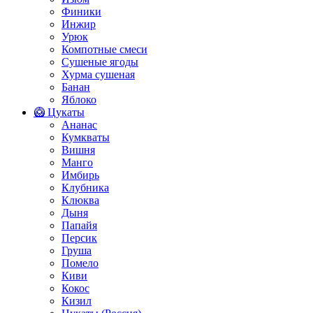
Финики
Инжир
Урюк
Компотные смеси
Сушеные ягоды
Хурма сушеная
Банан
Яблоко
🥝 Цукаты
Ананас
Кумкваты
Вишня
Манго
Имбирь
Клубника
Клюква
Дыня
Папайя
Персик
Груша
Помело
Киви
Кокос
Кизил