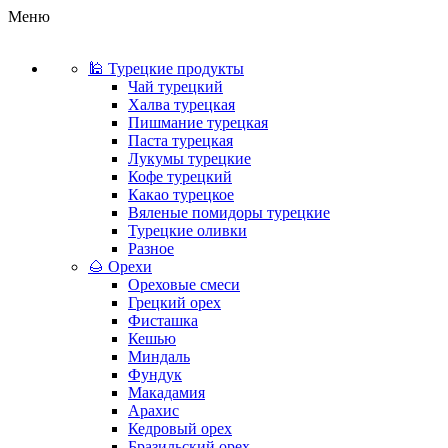
Меню
🕌 Турецкие продукты
Чай турецкий
Халва турецкая
Пишмание турецкая
Паста турецкая
Лукумы турецкие
Кофе турецкий
Какао турецкое
Вяленые помидоры турецкие
Турецкие оливки
Разное
🌰 Орехи
Ореховые смеси
Грецкий орех
Фисташка
Кешью
Миндаль
Фундук
Макадамия
Арахис
Кедровый орех
Бразильский орех