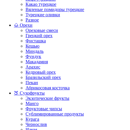
Какао турецкое
Вяленые помидоры турецкие
Турецкие оливки
Разное
🌰 Орехи
Ореховые смеси
Грецкий орех
Фисташка
Кешью
Миндаль
Фундук
Макадамия
Арахис
Кедровый орех
Бразильский орех
Пекан
Абрикосовая косточка
🍑 Сухофрукты
Экзотические фрукты
Манго
Фруктовые чипсы
Сублимированные продукты
Курага
Чернослив
Изюм