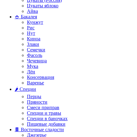
Цукаты (Россия)
Цукаты яблоко
Айва
🍚 Бакалея
Кунжут
Рис
Нут
Киноа
Злаки
Семечки
Фасоль
Чечевица
Мука
Лён
Консервация
Варенье
🌶️ Специи
Перцы
Пряности
Смеси приправ
Специи и травы
Специи в баночках
Пищевые добавки
🍫 Восточные сладости
Джезерье