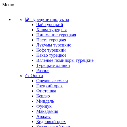
Меню
🕌 Турецкие продукты
Чай турецкий
Халва турецкая
Пишмание турецкая
Паста турецкая
Лукумы турецкие
Кофе турецкий
Какао турецкое
Вяленые помидоры турецкие
Турецкие оливки
Разное
🌰 Орехи
Ореховые смеси
Грецкий орех
Фисташка
Кешью
Миндаль
Фундук
Макадамия
Арахис
Кедровый орех
Бразильский орех