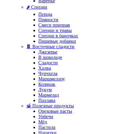
Варенье
🌶️ Специи
Перцы
Пряности
Смеси приправ
Специи и травы
Специи в баночках
Пищевые добавки
🍫 Восточные сладости
Джезерье
В шоколаде
Сладости
Халва
Чурчхела
Маршмеллоу
Козинак
Лукум
Мармелад
Пахлава
🍯 Полезные продукты
Ореховые пасты
Урбечи
Мёд
Пастила
Напитки