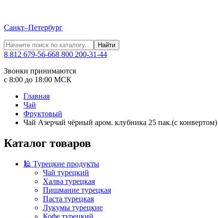
Санкт–Петербург
Найти
8 812 679-56-66
8 800 200-31-44
Звонки принимаются
с 8:00 до 18:00 МСК
Главная
Чай
Фруктовый
Чай Азерчай чёрный аром. клубника 25 пак.(с конвертом)
Каталог товаров
🕌 Турецкие продукты
Чай турецкий
Халва турецкая
Пишмание турецкая
Паста турецкая
Лукумы турецкие
Кофе турецкий