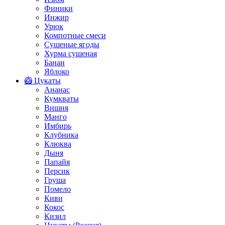
Финики
Инжир
Урюк
Компотные смеси
Сушеные ягоды
Хурма сушеная
Банан
Яблоко
🥝 Цукаты
Ананас
Кумкваты
Вишня
Манго
Имбирь
Клубника
Клюква
Дыня
Папайя
Персик
Груша
Помело
Киви
Кокос
Кизил