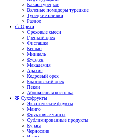
Какао турецкое
Вяленые помидоры турецкие
Турецкие оливки
Разное
🌰 Орехи
Ореховые смеси
Грецкий орех
Фисташка
Кешью
Миндаль
Фундук
Макадамия
Арахис
Кедровый орех
Бразильский орех
Пекан
Абрикосовая косточка
🍑 Сухофрукты
Экзотические фрукты
Манго
Фруктовые чипсы
Сублимированные продукты
Курага
Чернослив
Изюм