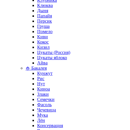
Клубника
Клюква
Дыня
Папайя
Персик
Груша
Помело
Киви
Кокос
Кизил
Цукаты (Россия)
Цукаты яблоко
Айва
🍚 Бакалея
Кунжут
Рис
Нут
Киноа
Злаки
Семечки
Фасоль
Чечевица
Мука
Лён
Консервация