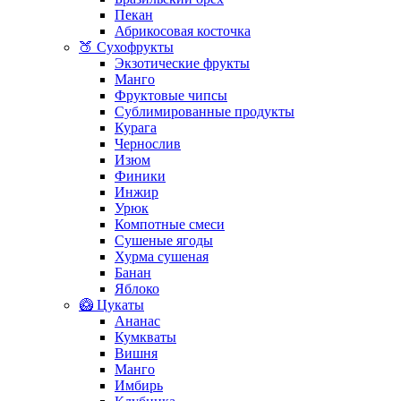
Пекан
Абрикосовая косточка
🍑 Сухофрукты
Экзотические фрукты
Манго
Фруктовые чипсы
Сублимированные продукты
Курага
Чернослив
Изюм
Финики
Инжир
Урюк
Компотные смеси
Сушеные ягоды
Хурма сушеная
Банан
Яблоко
🥝 Цукаты
Ананас
Кумкваты
Вишня
Манго
Имбирь