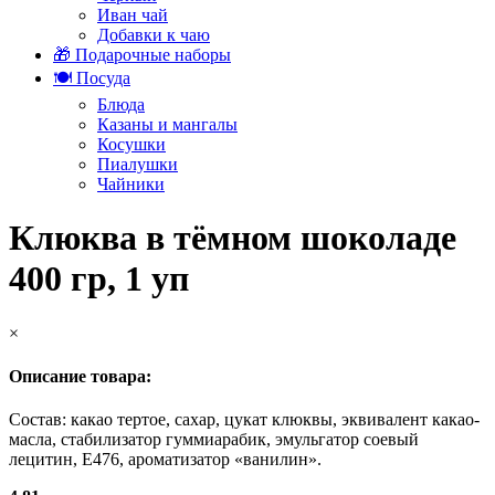
Иван чай
Добавки к чаю
🎁 Подарочные наборы
🍽️ Посуда
Блюда
Казаны и мангалы
Косушки
Пиалушки
Чайники
Клюква в тёмном шоколаде
400 гр, 1 уп
×
Описание товара:
Состав: какао тертое, сахар, цукат клюквы, эквивалент какао-
масла, стабилизатор гуммиарабик, эмульгатор соевый
лецитин, Е476, ароматизатор «ванилин».