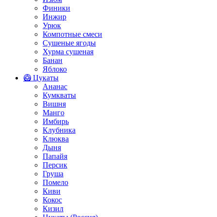
Финики
Инжир
Урюк
Компотные смеси
Сушеные ягоды
Хурма сушеная
Банан
Яблоко
🥝 Цукаты
Ананас
Кумкваты
Вишня
Манго
Имбирь
Клубника
Клюква
Дыня
Папайя
Персик
Груша
Помело
Киви
Кокос
Кизил