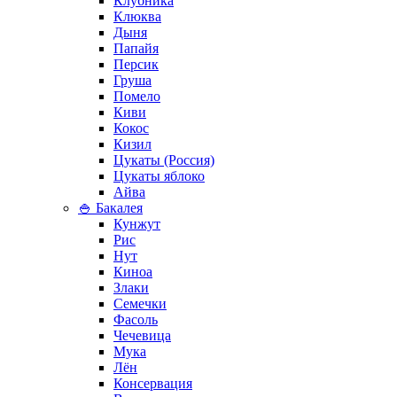
Клубника
Клюква
Дыня
Папайя
Персик
Груша
Помело
Киви
Кокос
Кизил
Цукаты (Россия)
Цукаты яблоко
Айва
🍚 Бакалея
Кунжут
Рис
Нут
Киноа
Злаки
Семечки
Фасоль
Чечевица
Мука
Лён
Консервация