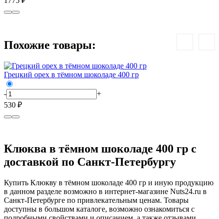
1775 ₽
1
Похожие товары:
Грецкий орех в тёмном шоколаде 400 гр
М
-
+
-
530 ₽
5
Клюква в тёмном шоколаде 400 гр с
доставкой по Санкт-Петербургу
Купить Клюкву в тёмном шоколаде 400 гр и иную продукцию
в данном разделе возможно в интернет-магазине Nuts24.ru в
Санкт-Петербурге по привлекательным ценам. Товары
доступны в большом каталоге, возможно ознакомиться с
подробными свойствами и описанием, а также отзывами,