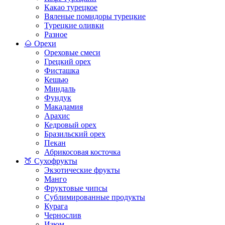
Какао турецкое
Вяленые помидоры турецкие
Турецкие оливки
Разное
🌰 Орехи
Ореховые смеси
Грецкий орех
Фисташка
Кешью
Миндаль
Фундук
Макадамия
Арахис
Кедровый орех
Бразильский орех
Пекан
Абрикосовая косточка
🍑 Сухофрукты
Экзотические фрукты
Манго
Фруктовые чипсы
Сублимированные продукты
Курага
Чернослив
Изюм