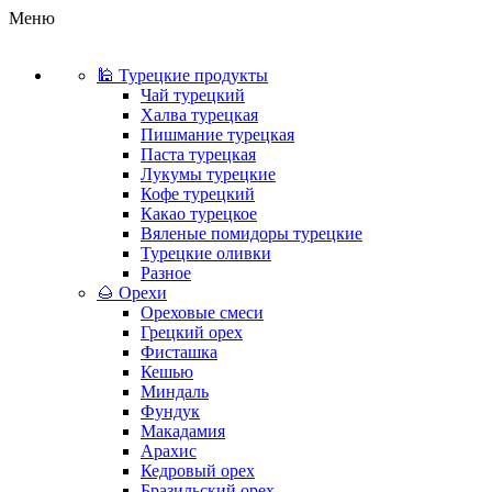
Меню
🕌 Турецкие продукты
Чай турецкий
Халва турецкая
Пишмание турецкая
Паста турецкая
Лукумы турецкие
Кофе турецкий
Какао турецкое
Вяленые помидоры турецкие
Турецкие оливки
Разное
🌰 Орехи
Ореховые смеси
Грецкий орех
Фисташка
Кешью
Миндаль
Фундук
Макадамия
Арахис
Кедровый орех
Бразильский орех