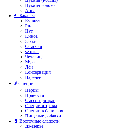
Цукаты (Россия)
Цукаты яблоко
Айва
🍚 Бакалея
Кунжут
Рис
Нут
Киноа
Злаки
Семечки
Фасоль
Чечевица
Мука
Лён
Консервация
Варенье
🌶️ Специи
Перцы
Пряности
Смеси приправ
Специи и травы
Специи в баночках
Пищевые добавки
🍫 Восточные сладости
Джезерье