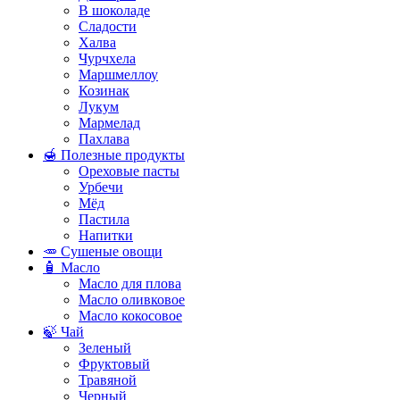
В шоколаде
Сладости
Халва
Чурчхела
Маршмеллоу
Козинак
Лукум
Мармелад
Пахлава
🍯 Полезные продукты
Ореховые пасты
Урбечи
Мёд
Пастила
Напитки
🥕 Сушеные овощи
🧴 Масло
Масло для плова
Масло оливковое
Масло кокосовое
🍃 Чай
Зеленый
Фруктовый
Травяной
Черный