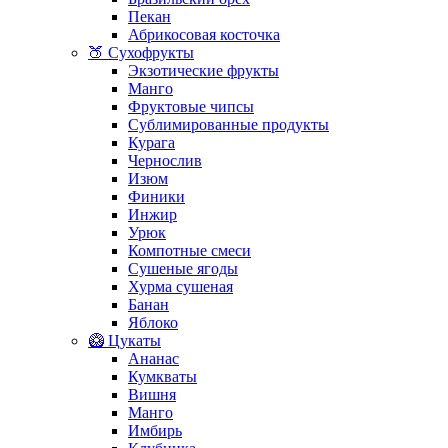
Пекан
Абрикосовая косточка
🍑 Сухофрукты
Экзотические фрукты
Манго
Фруктовые чипсы
Сублимированные продукты
Курага
Чернослив
Изюм
Финики
Инжир
Урюк
Компотные смеси
Сушеные ягоды
Хурма сушеная
Банан
Яблоко
🥝 Цукаты
Ананас
Кумкваты
Вишня
Манго
Имбирь