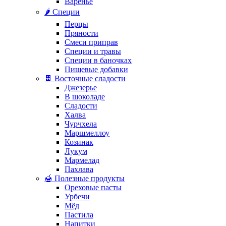
Варенье
🌶️ Специи
Перцы
Пряности
Смеси приправ
Специи и травы
Специи в баночках
Пищевые добавки
🍫 Восточные сладости
Джезерье
В шоколаде
Сладости
Халва
Чурчхела
Маршмеллоу
Козинак
Лукум
Мармелад
Пахлава
🍯 Полезные продукты
Ореховые пасты
Урбечи
Мёд
Пастила
Напитки