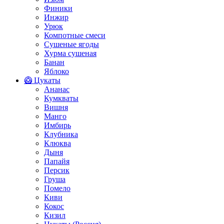
Финики
Инжир
Урюк
Компотные смеси
Сушеные ягоды
Хурма сушеная
Банан
Яблоко
🥝 Цукаты
Ананас
Кумкваты
Вишня
Манго
Имбирь
Клубника
Клюква
Дыня
Папайя
Персик
Груша
Помело
Киви
Кокос
Кизил