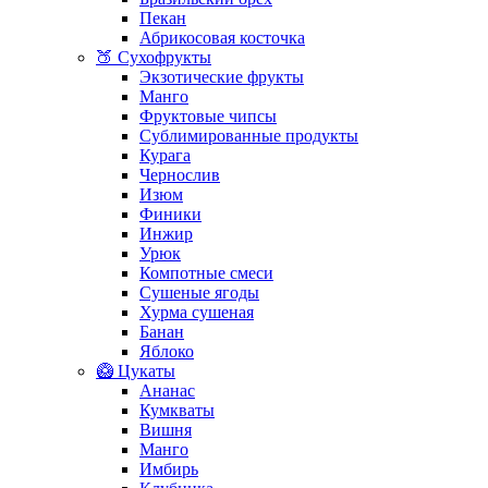
Пекан
Абрикосовая косточка
🍑 Сухофрукты
Экзотические фрукты
Манго
Фруктовые чипсы
Сублимированные продукты
Курага
Чернослив
Изюм
Финики
Инжир
Урюк
Компотные смеси
Сушеные ягоды
Хурма сушеная
Банан
Яблоко
🥝 Цукаты
Ананас
Кумкваты
Вишня
Манго
Имбирь