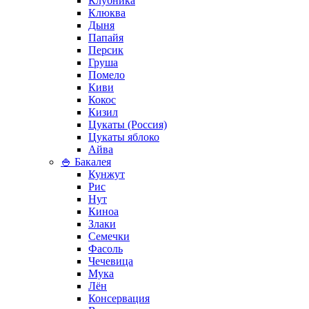
Клубника
Клюква
Дыня
Папайя
Персик
Груша
Помело
Киви
Кокос
Кизил
Цукаты (Россия)
Цукаты яблоко
Айва
🍚 Бакалея
Кунжут
Рис
Нут
Киноа
Злаки
Семечки
Фасоль
Чечевица
Мука
Лён
Консервация