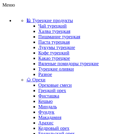
Меню
🕌 Турецкие продукты
Чай турецкий
Халва турецкая
Пишмание турецкая
Паста турецкая
Лукумы турецкие
Кофе турецкий
Какао турецкое
Вяленые помидоры турецкие
Турецкие оливки
Разное
🌰 Орехи
Ореховые смеси
Грецкий орех
Фисташка
Кешью
Миндаль
Фундук
Макадамия
Арахис
Кедровый орех
Бразильский орех