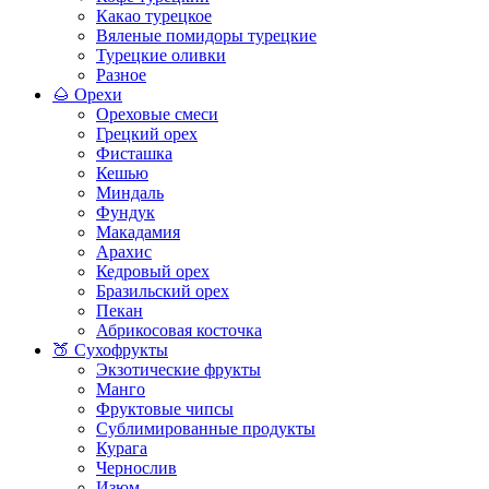
Какао турецкое
Вяленые помидоры турецкие
Турецкие оливки
Разное
🌰 Орехи
Ореховые смеси
Грецкий орех
Фисташка
Кешью
Миндаль
Фундук
Макадамия
Арахис
Кедровый орех
Бразильский орех
Пекан
Абрикосовая косточка
🍑 Сухофрукты
Экзотические фрукты
Манго
Фруктовые чипсы
Сублимированные продукты
Курага
Чернослив
Изюм