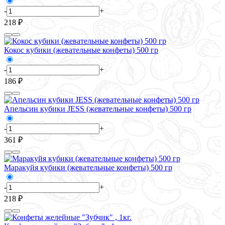
-
+
218 ₽
Кокос кубики (жевательные конфеты) 500 гр
-
+
186 ₽
Апельсин кубики JESS (жевательные конфеты) 500 гр
-
+
361 ₽
Маракуйя кубики (жевательные конфеты) 500 гр
-
+
218 ₽