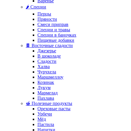
Варенье
🌶️ Специи
Перцы
Пряности
Смеси приправ
Специи и травы
Специи в баночках
Пищевые добавки
🍫 Восточные сладости
Джезерье
В шоколаде
Сладости
Халва
Чурчхела
Маршмеллоу
Козинак
Лукум
Мармелад
Пахлава
🍯 Полезные продукты
Ореховые пасты
Урбечи
Мёд
Пастила
Напитки