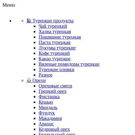
Меню
🕌 Турецкие продукты
Чай турецкий
Халва турецкая
Пишмание турецкая
Паста турецкая
Лукумы турецкие
Кофе турецкий
Какао турецкое
Вяленые помидоры турецкие
Турецкие оливки
Разное
🌰 Орехи
Ореховые смеси
Грецкий орех
Фисташка
Кешью
Миндаль
Фундук
Макадамия
Арахис
Кедровый орех
Бразильский орех