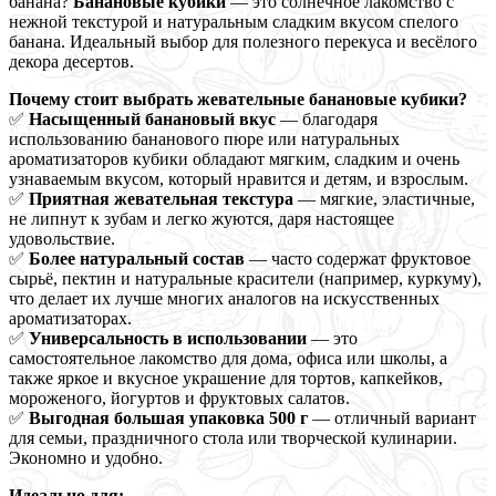
банана?
Банановые кубики
— это солнечное лакомство с
нежной текстурой и натуральным сладким вкусом спелого
банана. Идеальный выбор для полезного перекуса и весёлого
декора десертов.
Почему стоит выбрать жевательные банановые кубики?
✅
Насыщенный банановый вкус
— благодаря
использованию бананового пюре или натуральных
ароматизаторов кубики обладают мягким, сладким и очень
узнаваемым вкусом, который нравится и детям, и взрослым.
✅
Приятная жевательная текстура
— мягкие, эластичные,
не липнут к зубам и легко жуются, даря настоящее
удовольствие.
✅
Более натуральный состав
— часто содержат фруктовое
сырьё, пектин и натуральные красители (например, куркуму),
что делает их лучше многих аналогов на искусственных
ароматизаторах.
✅
Универсальность в использовании
— это
самостоятельное лакомство для дома, офиса или школы, а
также яркое и вкусное украшение для тортов, капкейков,
мороженого, йогуртов и фруктовых салатов.
✅
Выгодная большая упаковка 500 г
— отличный вариант
для семьи, праздничного стола или творческой кулинарии.
Экономно и удобно.
Идеально для: