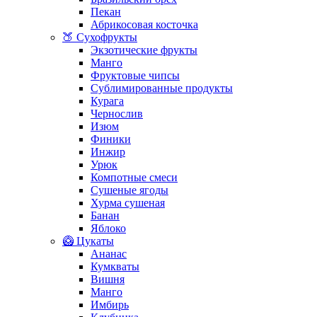
Пекан
Абрикосовая косточка
🍑 Сухофрукты
Экзотические фрукты
Манго
Фруктовые чипсы
Сублимированные продукты
Курага
Чернослив
Изюм
Финики
Инжир
Урюк
Компотные смеси
Сушеные ягоды
Хурма сушеная
Банан
Яблоко
🥝 Цукаты
Ананас
Кумкваты
Вишня
Манго
Имбирь