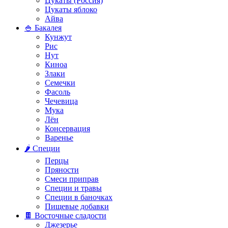
Цукаты (Россия)
Цукаты яблоко
Айва
🍚 Бакалея
Кунжут
Рис
Нут
Киноа
Злаки
Семечки
Фасоль
Чечевица
Мука
Лён
Консервация
Варенье
🌶️ Специи
Перцы
Пряности
Смеси приправ
Специи и травы
Специи в баночках
Пищевые добавки
🍫 Восточные сладости
Джезерье