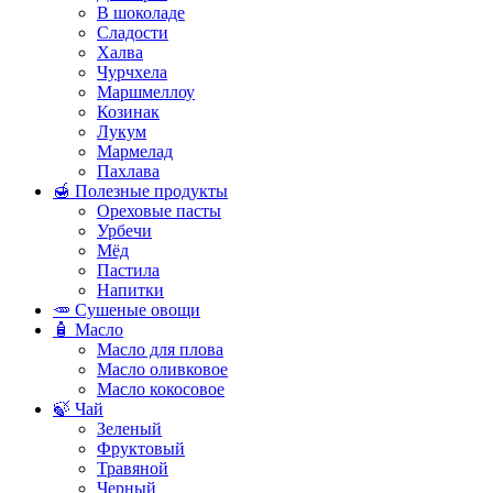
В шоколаде
Сладости
Халва
Чурчхела
Маршмеллоу
Козинак
Лукум
Мармелад
Пахлава
🍯 Полезные продукты
Ореховые пасты
Урбечи
Мёд
Пастила
Напитки
🥕 Сушеные овощи
🧴 Масло
Масло для плова
Масло оливковое
Масло кокосовое
🍃 Чай
Зеленый
Фруктовый
Травяной
Черный