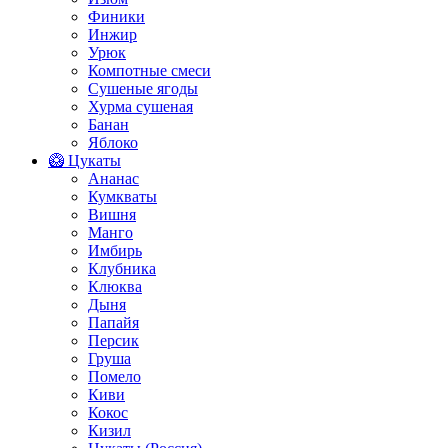
Финики
Инжир
Урюк
Компотные смеси
Сушеные ягоды
Хурма сушеная
Банан
Яблоко
🥝 Цукаты
Ананас
Кумкваты
Вишня
Манго
Имбирь
Клубника
Клюква
Дыня
Папайя
Персик
Груша
Помело
Киви
Кокос
Кизил