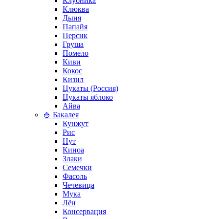
Клубника
Клюква
Дыня
Папайя
Персик
Груша
Помело
Киви
Кокос
Кизил
Цукаты (Россия)
Цукаты яблоко
Айва
🍚 Бакалея
Кунжут
Рис
Нут
Киноа
Злаки
Семечки
Фасоль
Чечевица
Мука
Лён
Консервация