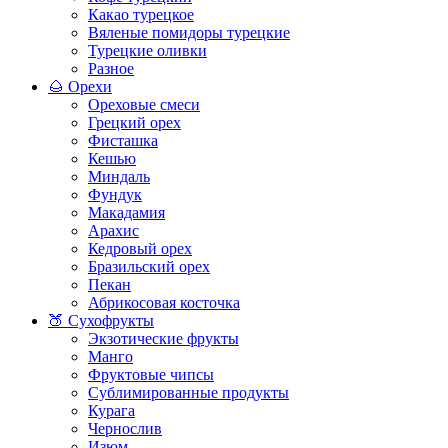
Какао турецкое
Вяленые помидоры турецкие
Турецкие оливки
Разное
🌰 Орехи
Ореховые смеси
Грецкий орех
Фисташка
Кешью
Миндаль
Фундук
Макадамия
Арахис
Кедровый орех
Бразильский орех
Пекан
Абрикосовая косточка
🍑 Сухофрукты
Экзотические фрукты
Манго
Фруктовые чипсы
Сублимированные продукты
Курага
Чернослив
Изюм