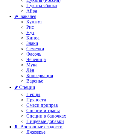
Цукаты (Россия)
Цукаты яблоко
Айва
🍚 Бакалея
Кунжут
Рис
Нут
Киноа
Злаки
Семечки
Фасоль
Чечевица
Мука
Лён
Консервация
Варенье
🌶️ Специи
Перцы
Пряности
Смеси приправ
Специи и травы
Специи в баночках
Пищевые добавки
🍫 Восточные сладости
Джезерье