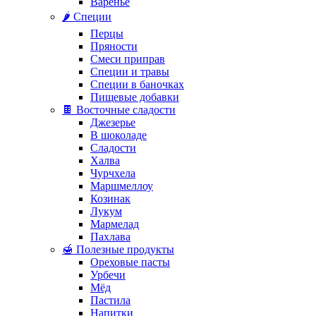
Варенье
🌶️ Специи
Перцы
Пряности
Смеси приправ
Специи и травы
Специи в баночках
Пищевые добавки
🍫 Восточные сладости
Джезерье
В шоколаде
Сладости
Халва
Чурчхела
Маршмеллоу
Козинак
Лукум
Мармелад
Пахлава
🍯 Полезные продукты
Ореховые пасты
Урбечи
Мёд
Пастила
Напитки