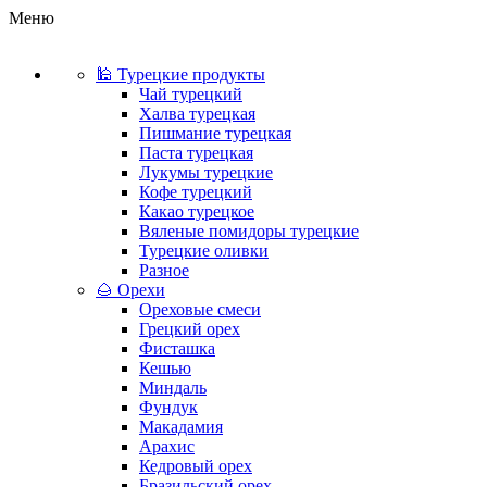
Меню
🕌 Турецкие продукты
Чай турецкий
Халва турецкая
Пишмание турецкая
Паста турецкая
Лукумы турецкие
Кофе турецкий
Какао турецкое
Вяленые помидоры турецкие
Турецкие оливки
Разное
🌰 Орехи
Ореховые смеси
Грецкий орех
Фисташка
Кешью
Миндаль
Фундук
Макадамия
Арахис
Кедровый орех
Бразильский орех