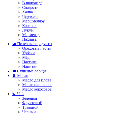
В шоколаде
Сладости
Халва
Чурчхела
Маршмеллоу
Козинак
Лукум
Мармелад
Пахлава
🍯 Полезные продукты
Ореховые пасты
Урбечи
Мёд
Пастила
Напитки
🥕 Сушеные овощи
🧴 Масло
Масло для плова
Масло оливковое
Масло кокосовое
🍃 Чай
Зеленый
Фруктовый
Травяной
Черный