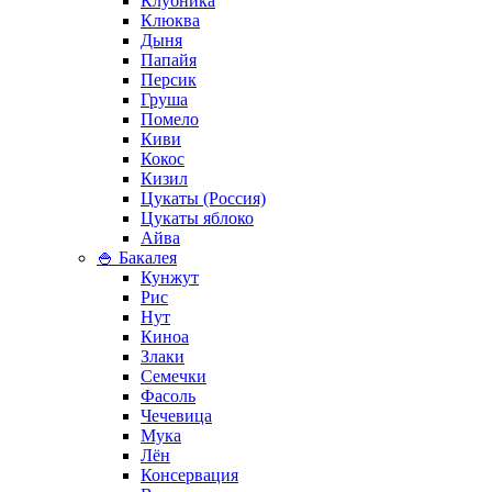
Клубника
Клюква
Дыня
Папайя
Персик
Груша
Помело
Киви
Кокос
Кизил
Цукаты (Россия)
Цукаты яблоко
Айва
🍚 Бакалея
Кунжут
Рис
Нут
Киноа
Злаки
Семечки
Фасоль
Чечевица
Мука
Лён
Консервация