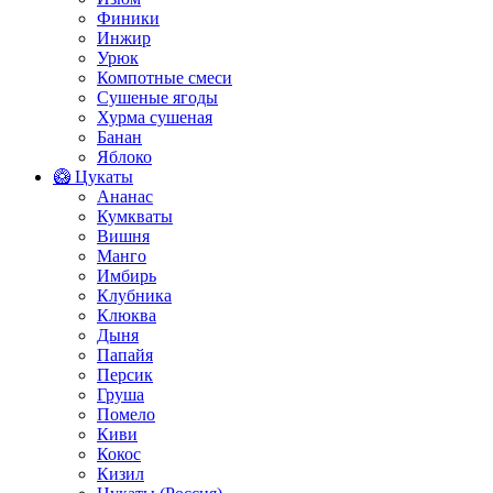
Финики
Инжир
Урюк
Компотные смеси
Сушеные ягоды
Хурма сушеная
Банан
Яблоко
🥝 Цукаты
Ананас
Кумкваты
Вишня
Манго
Имбирь
Клубника
Клюква
Дыня
Папайя
Персик
Груша
Помело
Киви
Кокос
Кизил