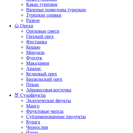
Какао турецкое
Вяленые помидоры турецкие
Турецкие оливки
Разное
🌰 Орехи
Ореховые смеси
Грецкий орех
Фисташка
Кешью
Миндаль
Фундук
Макадамия
Арахис
Кедровый орех
Бразильский орех
Пекан
Абрикосовая косточка
🍑 Сухофрукты
Экзотические фрукты
Манго
Фруктовые чипсы
Сублимированные продукты
Курага
Чернослив
Изюм