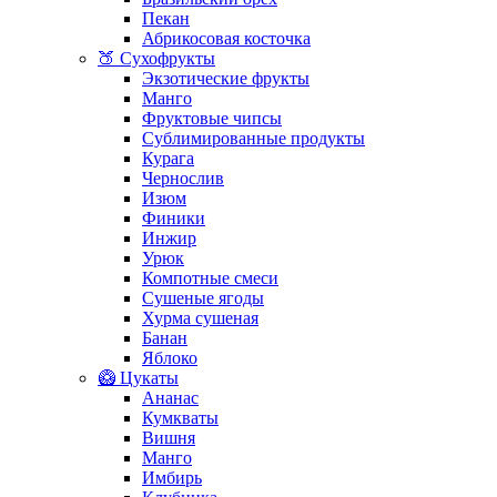
Пекан
Абрикосовая косточка
🍑 Сухофрукты
Экзотические фрукты
Манго
Фруктовые чипсы
Сублимированные продукты
Курага
Чернослив
Изюм
Финики
Инжир
Урюк
Компотные смеси
Сушеные ягоды
Хурма сушеная
Банан
Яблоко
🥝 Цукаты
Ананас
Кумкваты
Вишня
Манго
Имбирь