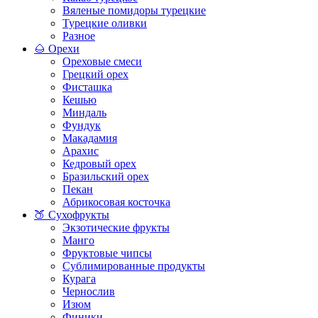
Вяленые помидоры турецкие
Турецкие оливки
Разное
🌰 Орехи
Ореховые смеси
Грецкий орех
Фисташка
Кешью
Миндаль
Фундук
Макадамия
Арахис
Кедровый орех
Бразильский орех
Пекан
Абрикосовая косточка
🍑 Сухофрукты
Экзотические фрукты
Манго
Фруктовые чипсы
Сублимированные продукты
Курага
Чернослив
Изюм
Финики