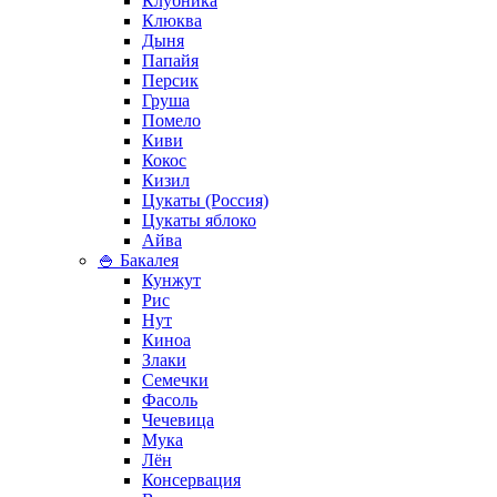
Клубника
Клюква
Дыня
Папайя
Персик
Груша
Помело
Киви
Кокос
Кизил
Цукаты (Россия)
Цукаты яблоко
Айва
🍚 Бакалея
Кунжут
Рис
Нут
Киноа
Злаки
Семечки
Фасоль
Чечевица
Мука
Лён
Консервация