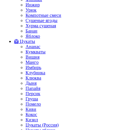
Инжир
Урюк
Компотные смеси
Сушеные ягоды
Хурма сушеная
Банан
Яблоко
🥝 Цукаты
Ананас
Кумкваты
Вишня
Манго
Имбирь
Клубника
Клюква
Дыня
Папайя
Персик
Груша
Помело
Киви
Кокос
Кизил
Цукаты (Россия)