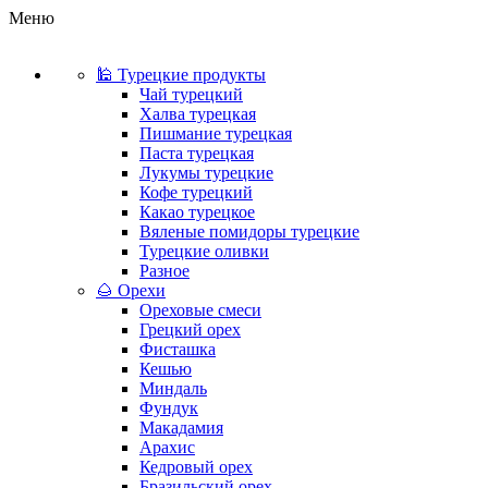
Меню
🕌 Турецкие продукты
Чай турецкий
Халва турецкая
Пишмание турецкая
Паста турецкая
Лукумы турецкие
Кофе турецкий
Какао турецкое
Вяленые помидоры турецкие
Турецкие оливки
Разное
🌰 Орехи
Ореховые смеси
Грецкий орех
Фисташка
Кешью
Миндаль
Фундук
Макадамия
Арахис
Кедровый орех
Бразильский орех