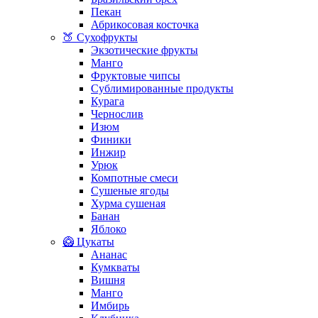
Пекан
Абрикосовая косточка
🍑 Сухофрукты
Экзотические фрукты
Манго
Фруктовые чипсы
Сублимированные продукты
Курага
Чернослив
Изюм
Финики
Инжир
Урюк
Компотные смеси
Сушеные ягоды
Хурма сушеная
Банан
Яблоко
🥝 Цукаты
Ананас
Кумкваты
Вишня
Манго
Имбирь