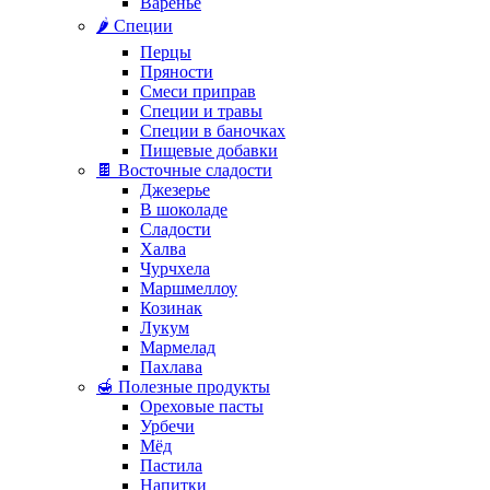
Варенье
🌶️ Специи
Перцы
Пряности
Смеси приправ
Специи и травы
Специи в баночках
Пищевые добавки
🍫 Восточные сладости
Джезерье
В шоколаде
Сладости
Халва
Чурчхела
Маршмеллоу
Козинак
Лукум
Мармелад
Пахлава
🍯 Полезные продукты
Ореховые пасты
Урбечи
Мёд
Пастила
Напитки