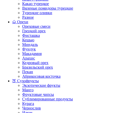
Какао турецкое
Вяленые помидоры турецкие
Турецкие оливки
Разное
🌰 Орехи
Ореховые смеси
Грецкий орех
Фисташка
Кешью
Миндаль
Фундук
Макадамия
Арахис
Кедровый орех
Бразильский орех
Пекан
Абрикосовая косточка
🍑 Сухофрукты
Экзотические фрукты
Манго
Фруктовые чипсы
Сублимированные продукты
Курага
Чернослив
Изюм