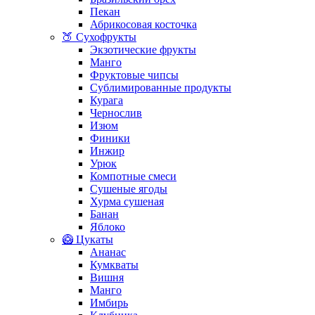
Пекан
Абрикосовая косточка
🍑 Сухофрукты
Экзотические фрукты
Манго
Фруктовые чипсы
Сублимированные продукты
Курага
Чернослив
Изюм
Финики
Инжир
Урюк
Компотные смеси
Сушеные ягоды
Хурма сушеная
Банан
Яблоко
🥝 Цукаты
Ананас
Кумкваты
Вишня
Манго
Имбирь