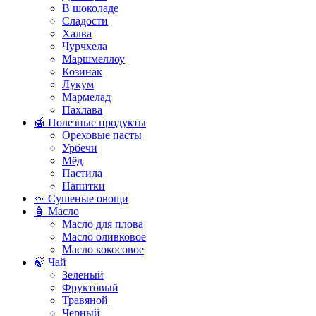
В шоколаде
Сладости
Халва
Чурчхела
Маршмеллоу
Козинак
Лукум
Мармелад
Пахлава
🍯 Полезные продукты
Ореховые пасты
Урбечи
Мёд
Пастила
Напитки
🥕 Сушеные овощи
🧴 Масло
Масло для плова
Масло оливковое
Масло кокосовое
🍃 Чай
Зеленый
Фруктовый
Травяной
Черный