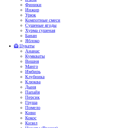
Финики
Инжир
Урюк
Компотные смеси
Сушеные ягоды
Хурма сушеная
Банан
Яблоко
🥝 Цукаты
Ананас
Кумкваты
Вишня
Манго
Имбирь
Клубника
Клюква
Дыня
Папайя
Персик
Груша
Помело
Киви
Кокос
Кизил