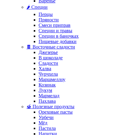
Варенье
🌶️ Специи
Перцы
Пряности
Смеси приправ
Специи и травы
Специи в баночках
Пищевые добавки
🍫 Восточные сладости
Джезерье
В шоколаде
Сладости
Халва
Чурчхела
Маршмеллоу
Козинак
Лукум
Мармелад
Пахлава
🍯 Полезные продукты
Ореховые пасты
Урбечи
Мёд
Пастила
Напитки