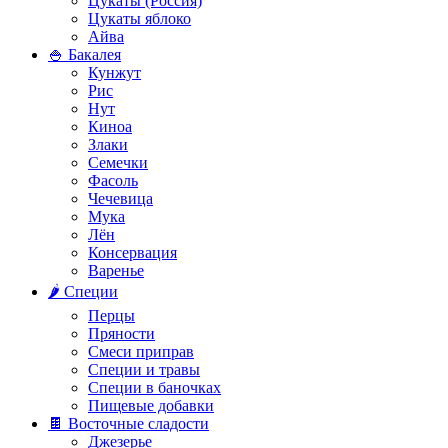
Цукаты (Россия)
Цукаты яблоко
Айва
🍚 Бакалея
Кунжут
Рис
Нут
Киноа
Злаки
Семечки
Фасоль
Чечевица
Мука
Лён
Консервация
Варенье
🌶️ Специи
Перцы
Пряности
Смеси приправ
Специи и травы
Специи в баночках
Пищевые добавки
🍫 Восточные сладости
Джезерье