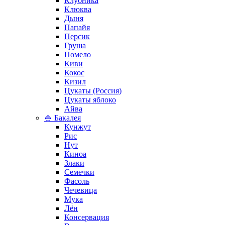
Клубника
Клюква
Дыня
Папайя
Персик
Груша
Помело
Киви
Кокос
Кизил
Цукаты (Россия)
Цукаты яблоко
Айва
🍚 Бакалея
Кунжут
Рис
Нут
Киноа
Злаки
Семечки
Фасоль
Чечевица
Мука
Лён
Консервация