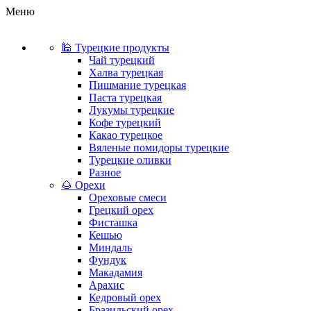
Меню
🕌 Турецкие продукты
Чай турецкий
Халва турецкая
Пишмание турецкая
Паста турецкая
Лукумы турецкие
Кофе турецкий
Какао турецкое
Вяленые помидоры турецкие
Турецкие оливки
Разное
🌰 Орехи
Ореховые смеси
Грецкий орех
Фисташка
Кешью
Миндаль
Фундук
Макадамия
Арахис
Кедровый орех
Бразильский орех