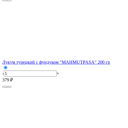
Лукум турецкий с фундуком "MAHMUTPASA" 200 гр
-
+
379 ₽