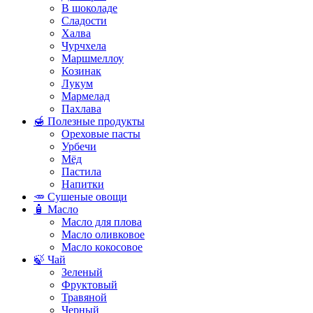
В шоколаде
Сладости
Халва
Чурчхела
Маршмеллоу
Козинак
Лукум
Мармелад
Пахлава
🍯 Полезные продукты
Ореховые пасты
Урбечи
Мёд
Пастила
Напитки
🥕 Сушеные овощи
🧴 Масло
Масло для плова
Масло оливковое
Масло кокосовое
🍃 Чай
Зеленый
Фруктовый
Травяной
Черный