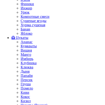
Финики
Инжир
Урюк
Компотные смеси
Сушеные ягоды
Хурма сушеная
Банан
Яблоко
🥝 Цукаты
Ананас
Кумкваты
Вишня
Манго
Имбирь
Клубника
Клюква
Дыня
Папайя
Персик
Груша
Помело
Киви
Кокос
Кизил