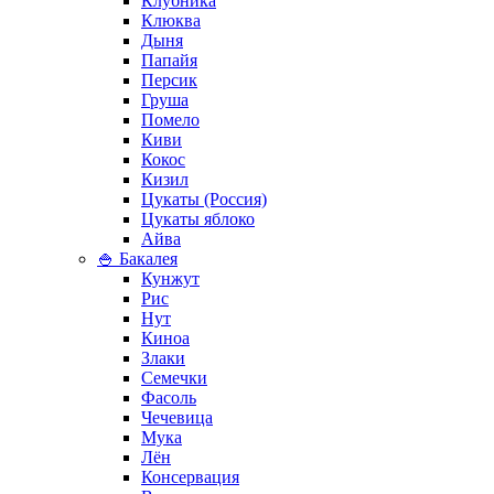
Клубника
Клюква
Дыня
Папайя
Персик
Груша
Помело
Киви
Кокос
Кизил
Цукаты (Россия)
Цукаты яблоко
Айва
🍚 Бакалея
Кунжут
Рис
Нут
Киноа
Злаки
Семечки
Фасоль
Чечевица
Мука
Лён
Консервация