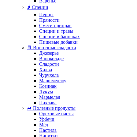
Варенье
🌶️ Специи
Перцы
Пряности
Смеси приправ
Специи и травы
Специи в баночках
Пищевые добавки
🍫 Восточные сладости
Джезерье
В шоколаде
Сладости
Халва
Чурчхела
Маршмеллоу
Козинак
Лукум
Мармелад
Пахлава
🍯 Полезные продукты
Ореховые пасты
Урбечи
Мёд
Пастила
Напитки