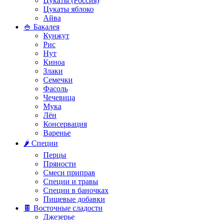
Цукаты (Россия)
Цукаты яблоко
Айва
🍚 Бакалея
Кунжут
Рис
Нут
Киноа
Злаки
Семечки
Фасоль
Чечевица
Мука
Лён
Консервация
Варенье
🌶️ Специи
Перцы
Пряности
Смеси приправ
Специи и травы
Специи в баночках
Пищевые добавки
🍫 Восточные сладости
Джезерье