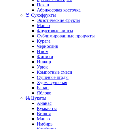
Пекан
Абрикосовая косточка
🍑 Сухофрукты
Экзотические фрукты
Манго
Фруктовые чипсы
Сублимированные продукты
Курага
Чернослив
Изюм
Финики
Инжир
Урюк
Компотные смеси
Сушеные ягоды
Хурма сушеная
Банан
Яблоко
🥝 Цукаты
Ананас
Кумкваты
Вишня
Манго
Имбирь