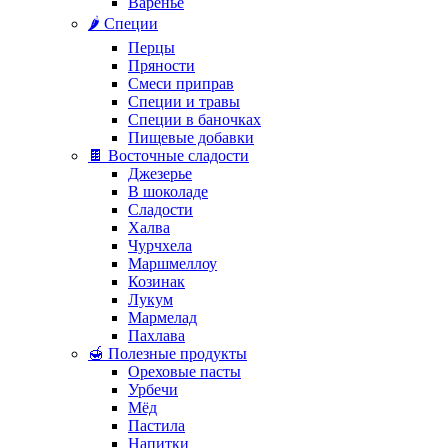
Варенье
🌶️ Специи
Перцы
Пряности
Смеси приправ
Специи и травы
Специи в баночках
Пищевые добавки
🍫 Восточные сладости
Джезерье
В шоколаде
Сладости
Халва
Чурчхела
Маршмеллоу
Козинак
Лукум
Мармелад
Пахлава
🍯 Полезные продукты
Ореховые пасты
Урбечи
Мёд
Пастила
Напитки