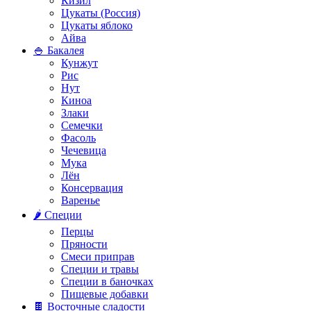
Кизил
Цукаты (Россия)
Цукаты яблоко
Айва
🍚 Бакалея
Кунжут
Рис
Нут
Киноа
Злаки
Семечки
Фасоль
Чечевица
Мука
Лён
Консервация
Варенье
🌶️ Специи
Перцы
Пряности
Смеси приправ
Специи и травы
Специи в баночках
Пищевые добавки
🍫 Восточные сладости