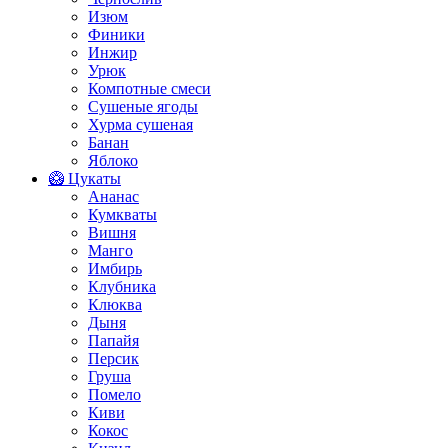
Изюм
Финики
Инжир
Урюк
Компотные смеси
Сушеные ягоды
Хурма сушеная
Банан
Яблоко
🥝 Цукаты
Ананас
Кумкваты
Вишня
Манго
Имбирь
Клубника
Клюква
Дыня
Папайя
Персик
Груша
Помело
Киви
Кокос