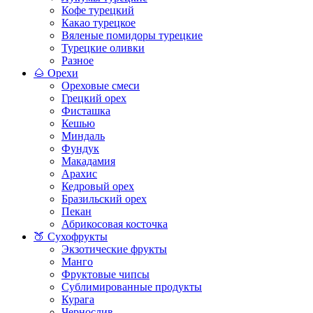
Кофе турецкий
Какао турецкое
Вяленые помидоры турецкие
Турецкие оливки
Разное
🌰 Орехи
Ореховые смеси
Грецкий орех
Фисташка
Кешью
Миндаль
Фундук
Макадамия
Арахис
Кедровый орех
Бразильский орех
Пекан
Абрикосовая косточка
🍑 Сухофрукты
Экзотические фрукты
Манго
Фруктовые чипсы
Сублимированные продукты
Курага
Чернослив