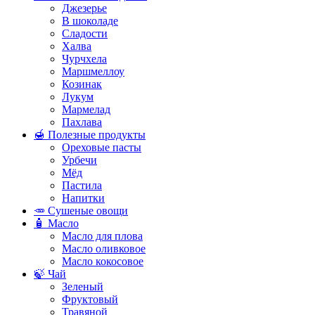
Джезерье
В шоколаде
Сладости
Халва
Чурчхела
Маршмеллоу
Козинак
Лукум
Мармелад
Пахлава
🍯 Полезные продукты
Ореховые пасты
Урбечи
Мёд
Пастила
Напитки
🥕 Сушеные овощи
🧴 Масло
Масло для плова
Масло оливковое
Масло кокосовое
🍃 Чай
Зеленый
Фруктовый
Травяной