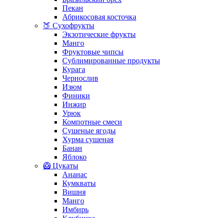
Пекан
Абрикосовая косточка
🍑 Сухофрукты
Экзотические фрукты
Манго
Фруктовые чипсы
Сублимированные продукты
Курага
Чернослив
Изюм
Финики
Инжир
Урюк
Компотные смеси
Сушеные ягоды
Хурма сушеная
Банан
Яблоко
🥝 Цукаты
Ананас
Кумкваты
Вишня
Манго
Имбирь