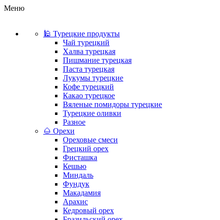
Меню
🕌 Турецкие продукты
Чай турецкий
Халва турецкая
Пишмание турецкая
Паста турецкая
Лукумы турецкие
Кофе турецкий
Какао турецкое
Вяленые помидоры турецкие
Турецкие оливки
Разное
🌰 Орехи
Ореховые смеси
Грецкий орех
Фисташка
Кешью
Миндаль
Фундук
Макадамия
Арахис
Кедровый орех
Бразильский орех