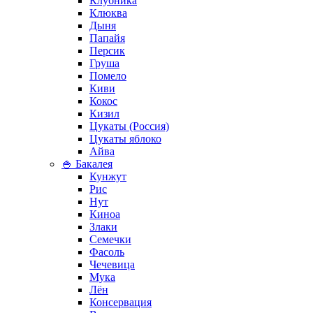
Клубника
Клюква
Дыня
Папайя
Персик
Груша
Помело
Киви
Кокос
Кизил
Цукаты (Россия)
Цукаты яблоко
Айва
🍚 Бакалея
Кунжут
Рис
Нут
Киноа
Злаки
Семечки
Фасоль
Чечевица
Мука
Лён
Консервация